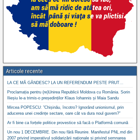
Articole recente
LA CE MĂ GÂNDESC? LA UN REFERENDUM PESTE PRUT…
Proclamația pentru (re)Unirea Republicii Moldova cu România. Sorin
Ilieșiu le-a trimis-o președinților Klaus Iohannis și Maia Sandu
Mircea POPESCU: ”Chișinău, încotro? Ignorând unionismul, prin
aducerea unei credințe sectare, oare cât va dura noul guvern?”
Ar fi bine ca forțele politice provestice să facă o Platformă comună
Un nou 1 DECEMBRIE. Din nou fără Reunire. Manifestul PNL.md din
2007 privind imperativul solidarizării naționale si privind semnarea