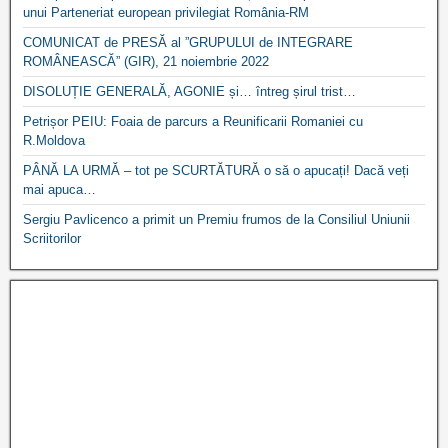
unui Parteneriat european privilegiat România-RM
COMUNICAT de PRESĂ al ”GRUPULUI de INTEGRARE
ROMÂNEASCĂ” (GIR), 21 noiembrie 2022
DISOLUȚIE GENERALĂ, AGONIE și… întreg șirul trist…
Petrișor PEIU: Foaia de parcurs a Reunificarii Romaniei cu
R.Moldova
PÂNĂ LA URMĂ – tot pe SCURTĂTURĂ o să o apucați! Dacă veți
mai apuca…
Sergiu Pavlicenco a primit un Premiu frumos de la Consiliul Uniunii
Scriitorilor