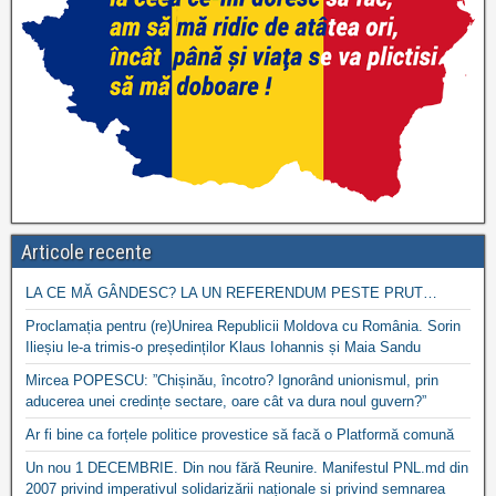
Articole recente
LA CE MĂ GÂNDESC? LA UN REFERENDUM PESTE PRUT…
Proclamația pentru (re)Unirea Republicii Moldova cu România. Sorin
Ilieșiu le-a trimis-o președinților Klaus Iohannis și Maia Sandu
Mircea POPESCU: ”Chișinău, încotro? Ignorând unionismul, prin
aducerea unei credințe sectare, oare cât va dura noul guvern?”
Ar fi bine ca forțele politice provestice să facă o Platformă comună
Un nou 1 DECEMBRIE. Din nou fără Reunire. Manifestul PNL.md din
2007 privind imperativul solidarizării naționale si privind semnarea