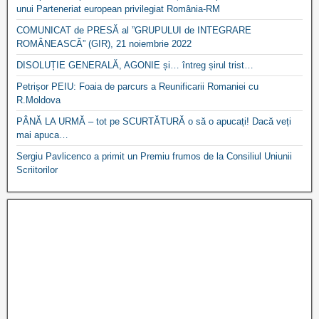
unui Parteneriat european privilegiat România-RM
COMUNICAT de PRESĂ al ”GRUPULUI de INTEGRARE
ROMÂNEASCĂ” (GIR), 21 noiembrie 2022
DISOLUȚIE GENERALĂ, AGONIE și… întreg șirul trist…
Petrișor PEIU: Foaia de parcurs a Reunificarii Romaniei cu
R.Moldova
PÂNĂ LA URMĂ – tot pe SCURTĂTURĂ o să o apucați! Dacă veți
mai apuca…
Sergiu Pavlicenco a primit un Premiu frumos de la Consiliul Uniunii
Scriitorilor