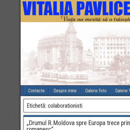
Contacte
Despre mine
Galerie foto
Galerie
Etichetă:
colaborationisti
„Drumul R.Moldova spre Europa trece prin R
romanesc”