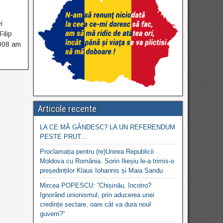
i
ilip
2008 am
Articole recente
LA CE MĂ GÂNDESC? LA UN REFERENDUM
PESTE PRUT…
Proclamația pentru (re)Unirea Republicii
Moldova cu România. Sorin Ilieșiu le-a trimis-o
președinților Klaus Iohannis și Maia Sandu
Mircea POPESCU: ”Chișinău, încotro?
Ignorând unionismul, prin aducerea unei
credințe sectare, oare cât va dura noul
guvern?”