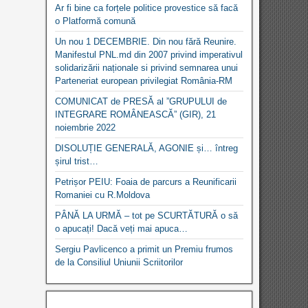
Ar fi bine ca forțele politice provestice să facă
o Platformă comună
Un nou 1 DECEMBRIE. Din nou fără Reunire.
Manifestul PNL.md din 2007 privind imperativul
solidarizării naționale si privind semnarea unui
Parteneriat european privilegiat România-RM
COMUNICAT de PRESĂ al ”GRUPULUI de
INTEGRARE ROMÂNEASCĂ” (GIR), 21
noiembrie 2022
DISOLUȚIE GENERALĂ, AGONIE și… întreg
șirul trist…
Petrișor PEIU: Foaia de parcurs a Reunificarii
Romaniei cu R.Moldova
PÂNĂ LA URMĂ – tot pe SCURTĂTURĂ o să
o apucați! Dacă veți mai apuca…
Sergiu Pavlicenco a primit un Premiu frumos
de la Consiliul Uniunii Scriitorilor