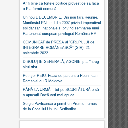
Ar fi bine ca forțele politice provestice să facă
o Platformă comună
Un nou 1 DECEMBRIE. Din nou fără Reunire.
Manifestul PNL.md din 2007 privind imperativul
solidarizării naționale si privind semnarea unui
Parteneriat european privilegiat România-RM
COMUNICAT de PRESĂ al ”GRUPULUI de
INTEGRARE ROMÂNEASCĂ” (GIR), 21
noiembrie 2022
DISOLUȚIE GENERALĂ, AGONIE și… întreg
șirul trist…
Petrișor PEIU: Foaia de parcurs a Reunificarii
Romaniei cu R.Moldova
PÂNĂ LA URMĂ – tot pe SCURTĂTURĂ o să
o apucați! Dacă veți mai apuca…
Sergiu Pavlicenco a primit un Premiu frumos
de la Consiliul Uniunii Scriitorilor