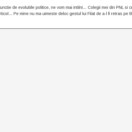
unctie de evolutiile politice, ne vom mai intilni… Colegii mei din PNL si 
ticol… Pe mine nu ma uimeste deloc gestul lui Filat de a-l fi retras pe 