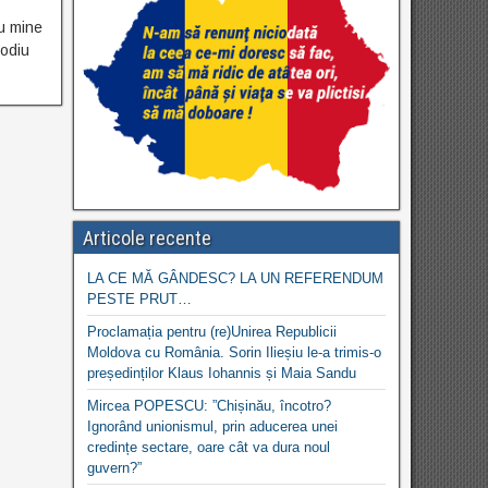
cu mine
Bodiu
Articole recente
LA CE MĂ GÂNDESC? LA UN REFERENDUM
PESTE PRUT…
Proclamația pentru (re)Unirea Republicii
Moldova cu România. Sorin Ilieșiu le-a trimis-o
președinților Klaus Iohannis și Maia Sandu
Mircea POPESCU: ”Chișinău, încotro?
Ignorând unionismul, prin aducerea unei
credințe sectare, oare cât va dura noul
guvern?”