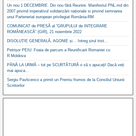
Un nou 1 DECEMBRIE. Din nou fără Reunire. Manifestul PNL.md din
2007 privind imperativul solidarizării naționale si privind semnarea
unui Parteneriat european privilegiat România-RM
COMUNICAT de PRESĂ al ”GRUPULUI de INTEGRARE
ROMÂNEASCĂ” (GIR), 21 noiembrie 2022
DISOLUȚIE GENERALĂ, AGONIE și… întreg șirul trist…
Petrișor PEIU: Foaia de parcurs a Reunificarii Romaniei cu
R.Moldova
PÂNĂ LA URMĂ – tot pe SCURTĂTURĂ o să o apucați! Dacă veți
mai apuca…
Sergiu Pavlicenco a primit un Premiu frumos de la Consiliul Uniunii
Scriitorilor