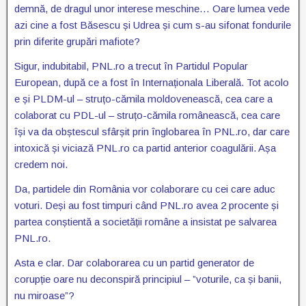
demnă, de dragul unor interese meschine… Oare lumea vede
azi cine a fost Băsescu și Udrea și cum s-au sifonat fondurile
prin diferite grupări mafiote?
Sigur, indubitabil, PNL.ro a trecut în Partidul Popular
European, după ce a fost în Internaționala Liberală. Tot acolo
e și PLDM-ul – struțo-cămila moldovenească, cea care a
colaborat cu PDL-ul – struțo-cămila românească, cea care
își va da obștescul sfârșit prin înglobarea în PNL.ro, dar care
intoxică și viciază PNL.ro ca partid anterior coagulării. Așa
credem noi.
Da, partidele din România vor colaborare cu cei care aduc
voturi. Deși au fost timpuri când PNL.ro avea 2 procente și
partea conștientă a societății române a insistat pe salvarea
PNL.ro.
Asta e clar. Dar colaborarea cu un partid generator de
corupție oare nu deconspiră principiul – ”voturile, ca și banii,
nu miroase”?