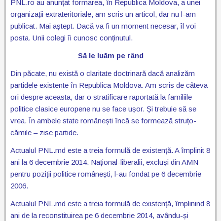
PNL.ro au anunțat formarea, în Republica Moldova, a unei
organizații extrateritoriale, am scris un articol, dar nu l-am
publicat. Mai aștept. Dacă va fi un moment necesar, îl voi
posta. Unii colegi îi cunosc conținutul.
Să le luăm pe rând
Din păcate, nu există o claritate doctrinară dacă analizăm
partidele existente în Republica Moldova. Am scris de câteva
ori despre aceasta, dar o stratificare raportată la familiile
politice clasice europene nu se face ușor. Și trebuie să se
vrea. În ambele state românești încă se formează struțo-
cămile – zise partide.
Actualul PNL.md este a treia formulă de existență. A împlinit 8
ani la 6 decembrie 2014. Național-liberalii, excluși din AMN
pentru poziții politice românești, l-au fondat pe 6 decembrie
2006.
Actualul PNL.md este a treia formulă de existență, împlinind 8
ani de la reconstituirea pe 6 decembrie 2014, avându-și