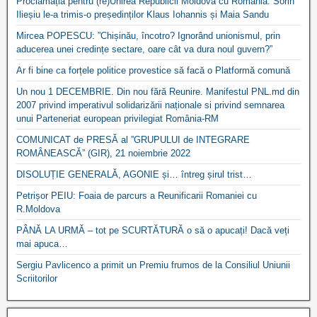
Proclamația pentru (re)Unirea Republicii Moldova cu România. Sorin
Ilieșiu le-a trimis-o președinților Klaus Iohannis și Maia Sandu
Mircea POPESCU: ”Chișinău, încotro? Ignorând unionismul, prin
aducerea unei credințe sectare, oare cât va dura noul guvern?”
Ar fi bine ca forțele politice provestice să facă o Platformă comună
Un nou 1 DECEMBRIE. Din nou fără Reunire. Manifestul PNL.md din
2007 privind imperativul solidarizării naționale si privind semnarea
unui Parteneriat european privilegiat România-RM
COMUNICAT de PRESĂ al ”GRUPULUI de INTEGRARE
ROMÂNEASCĂ” (GIR), 21 noiembrie 2022
DISOLUȚIE GENERALĂ, AGONIE și… întreg șirul trist…
Petrișor PEIU: Foaia de parcurs a Reunificarii Romaniei cu
R.Moldova
PÂNĂ LA URMĂ – tot pe SCURTĂTURĂ o să o apucați! Dacă veți
mai apuca…
Sergiu Pavlicenco a primit un Premiu frumos de la Consiliul Uniunii
Scriitorilor