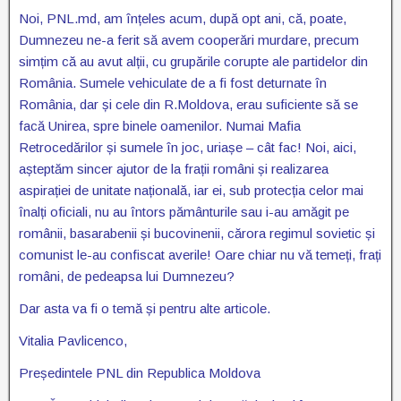
Noi, PNL.md, am înțeles acum, după opt ani, că, poate,
Dumnezeu ne-a ferit să avem cooperări murdare, precum
simțim că au avut alții, cu grupările corupte ale partidelor din
România. Sumele vehiculate de a fi fost deturnate în
România, dar și cele din R.Moldova, erau suficiente să se
facă Unirea, spre binele oamenilor. Numai Mafia
Retrocedărilor și sumele în joc, uriașe – cât fac! Noi, aici,
așteptăm sincer ajutor de la frații români și realizarea
aspirației de unitate națională, iar ei, sub protecția celor mai
înalți oficiali, nu au întors pământurile sau i-au amăgit pe
românii, basarabenii și bucovinenii, cărora regimul sovietic și
comunist le-au confiscat averile! Oare chiar nu vă temeți, frați
români, de pedeapsa lui Dumnezeu?
Dar asta va fi o temă și pentru alte articole.
Vitalia Pavlicenco,
Președintele PNL din Republica Moldova