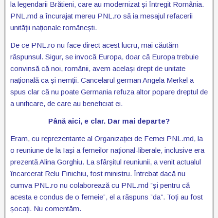
la legendarii Brătieni, care au modernizat și întregit România.
PNL.md a încurajat mereu PNL.ro să ia mesajul refacerii
unității naționale românești.
De ce PNL.ro nu face direct acest lucru, mai căutăm
răspunsul. Sigur, se invocă Europa, doar că Europa trebuie
convinsă că noi, românii, avem același drept de unitate
națională ca și nemții. Cancelarul german Angela Merkel a
spus clar că nu poate Germania refuza altor popare dreptul de
a unificare, de care au beneficiat ei.
Până aici, e clar. Dar mai departe?
Eram, cu reprezentante al Organizației de Femei PNL.md, la
o reuniune de la Iași a femeilor național-liberale, inclusive era
prezentă Alina Gorghiu. La sfârșitul reuniunii, a venit actualul
încarcerat Relu Finichiu, fost ministru. Întrebat dacă nu
cumva PNL.ro nu colaborează cu PNL.md ”și pentru că
acesta e condus de o femeie”, el a răspuns ”da”. Toți au fost
șocați. Nu comentăm.