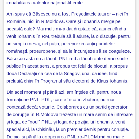
imuabilitatea valorilor național-liberale.
Am spus că Băsescu nu a fost Președintele tuturor – nici în
România, nici în R.Moldova. Oare și Iohannis merge pe
această cale? Mai mulți mi-a dat dreptate că, atunci când a
venit Iohannis în RM, trebuia să îi adune, la o discuție, pentru
un simplu mesaj, cel puțin, pe reprezentanții partidelor
românești, proeuropene, și să le încurajeze să se coaguleze.
Băsescu asta nu a făcut. PNL.md a făcut toate demersurile
publice în acest sens, a propus tot felul de blocuri, a propus
două Declarații ca cea de la Snagov, una, ca idee, fiind
preluată chiar în Programul său electoral de Klaus Iohannis.
Din acel moment și până azi, am înțeles că, pentru noua
formațiune PNL-PDL, care e încă în zbatere, nu mai
contează decât voturile. Colaborarea cu un partid generator
de corupție în R.Moldova trezește un mare semn de întrebare
și legat de ”noul” PNL, și legat de poziția lui Iohannis, venit
special aici, la Chișinău, la un premier demis pentru corupție.
De aici și până la cooperarea PNL.ro-PLDM.md nu mai e