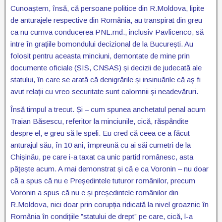
Cunoaștem, însă, că persoane politice din R.Moldova, lipite
de anturajele respective din România, au transpirat din greu
ca nu cumva conducerea PNL.md., inclusiv Pavlicenco, să
intre în grațiile bomondului decizional de la București. Au
folosit pentru aceasta minciuni, demontate de mine prin
documente oficiale (SIS, CNSAS) și decizii de judecată ale
statului, în care se arată că denigrările și insinuările că aș fi
avut relații cu vreo securitate sunt calomnii și neadevăruri.
Însă timpul a trecut. Și – cum spunea anchetatul penal acum
Traian Băsescu, referitor la minciunile, cică, răspândite
despre el, e greu să le speli. Eu cred că ceea ce a făcut
anturajul său, în 10 ani, împreună cu ai săi cumetri de la
Chișinău, pe care i-a taxat ca unic partid românesc, asta
pățește acum. A mai demonstrat și că e ca Voronin – nu doar
că a spus că nu e Președintele tuturor românilor, precum
Voronin a spus că nu e și președintele românilor din
R.Moldova, nici doar prin corupția ridicată la nivel groaznic în
România în condițiile ”statului de drept” pe care, cică, l-a