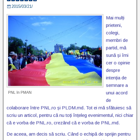
2015/03/21/
Mai mulți
prieteni,
colegi,
membri de
partid, mă
sună și îmi
cer o opinie
despre
intenția de
semnare a
unui acord
PNL în PMAN
de
colaborare între PNL.ro și PLDM.md. Tot ei mă sfătuiesc să
scriu un articol, pentru că nu toți înțeleg evenimentul, nici chiar
că e vorba de PNL.ro, crezând că e vorba de PNL.md.
De aceea, am decis să scriu. Când o echipă de sprijin pentru