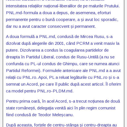
intensitatea relațiilor național-liberalilor de pe malurile Prutului.
PNL.md-formula a doua a depus, de asemenea, eforturi
permanente pentru o bună cooperare, a și avut loc sporadic,
dar nu a avut caracter consecvent și permanent.
A doua formulă a PNL.md, condusă de Mircea Rusu, s-a
dizolvat după alegerile din 2001, când PCRM a venit masiv la
putere. Dizolvarea a condus la coagularea partidelor de
dreapta în Partidul Liberal, condus de Rusu-Untilă (a nu se
confunda cu PL-ul condus de Ghimpu, care se numea atunci
Partidul Reformei). Formulele anterioare ale PNL.md a a avut
relații cu PNL.ro. Apoi, PL a reluat legăturile cu PNL.ro și s-a
semnat un Acord, pe care îl public după acest articol. Îl oferim
ca model pentru PNL.ro-PLDM.md.
Pentru prima oară, în acel Acord, s-a trecut noțiunea de două
state românești, delegația venită aici în plin regim comunist
fiind condusă de Teodor Meleșcanu.
După aceasta, forțele de centru-stânga și centru-dreapta au