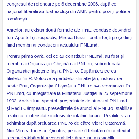
congresul de refondare pe 6 decembrie 2006, după ce
național-liberalii au fost excluși din AMN pentru poziții politice
românești.
Anterior, au existat două formule ale PNL, conduse de Andrei
Iuri-Apostol și, respectiv, Mircea Rusu – ambii foști președinți
fiind membri ai conducerii actualului PNL.md.
Pentru prima oară, cei ce au constituit PNL.md, au fost și
membri ai Organizației Chișinău ai PNL.ro, subordonată
Organizației județene Iași a PNL.ro. După interzicerea
filialelor în R.Moldova a partidelor din alte țări, inclusiv de
peste Prut, Organizația Chișinău a PNL.ro s-a reorganizat în
PNL.md, cu înregistrare la Ministerul Justiției la 25 septembrie
1993. Andrei Iuri-Apostol, președintele de atunci al PNL.md,
și Radu Câmpeanu, președintele de atunci ai PNL.ro, stabilise
relații cu o intensitate inclusiv de întâlniri lunare. Relațiile s-au
schimbat după preluarea PNL.ro de către Viorel Cataramă.
Nici Mircea Ionescu-Qiuntus, pe care îl felicităm în contextul
recentei sărbătoriri a venerabilei vârste, nu a restabilit