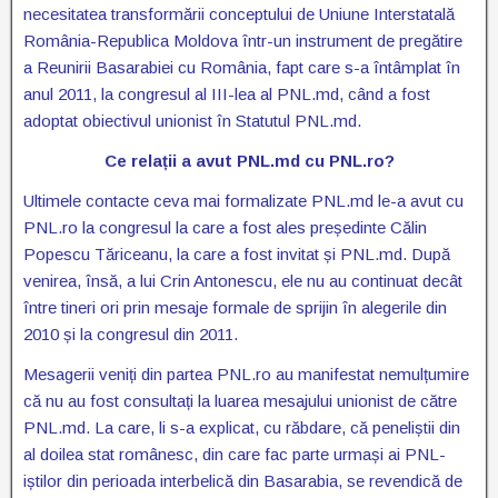
necesitatea transformării conceptului de Uniune Interstatală
România-Republica Moldova într-un instrument de pregătire
a Reunirii Basarabiei cu România, fapt care s-a întâmplat în
anul 2011, la congresul al III-lea al PNL.md, când a fost
adoptat obiectivul unionist în Statutul PNL.md.
Ce relații a avut PNL.md cu PNL.ro?
Ultimele contacte ceva mai formalizate PNL.md le-a avut cu
PNL.ro la congresul la care a fost ales președinte Călin
Popescu Tăriceanu, la care a fost invitat și PNL.md. După
venirea, însă, a lui Crin Antonescu, ele nu au continuat decât
între tineri ori prin mesaje formale de sprijin în alegerile din
2010 și la congresul din 2011.
Mesagerii veniți din partea PNL.ro au manifestat nemulțumire
că nu au fost consultați la luarea mesajului unionist de către
PNL.md. La care, li s-a explicat, cu răbdare, că peneliștii din
al doilea stat românesc, din care fac parte urmași ai PNL-
iștilor din perioada interbelică din Basarabia, se revendică de