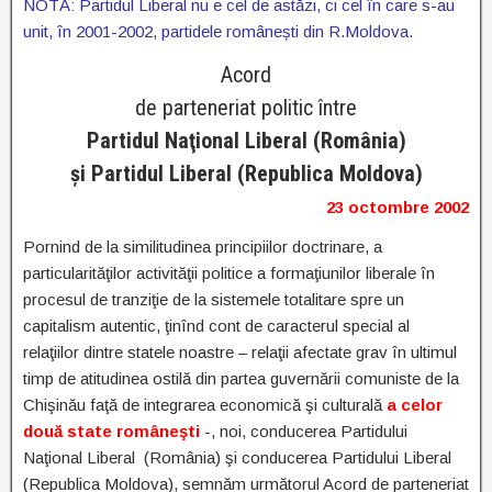
NOTĂ: Partidul Liberal nu e cel de astăzi, ci cel în care s-au
unit, în 2001-2002, partidele românești din R.Moldova.
Acord
de parteneriat politic între
Partidul Naţional Liberal (România)
şi Partidul Liberal (Republica Moldova)
23 octombre 2002
Pornind de la similitudinea principiilor doctrinare, a
particularităţilor activităţii politice a formaţiunilor liberale în
procesul de tranziţie de la sistemele totalitare spre un
capitalism autentic, ţinînd cont de caracterul special al
relaţiilor dintre statele noastre – relaţii afectate grav în ultimul
timp de atitudinea ostilă din partea guvernării comuniste de la
Chişinău faţă de integrarea economică şi culturală
a celor
două state româneşti
-, noi, conducerea Partidului
Naţional Liberal (România) şi conducerea Partidului Liberal
(Republica Moldova), semnăm următorul Acord de parteneriat