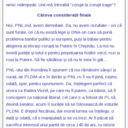
nimic nelimpede. Unii mă întreabă ”corupt la corupt trage”?
Câteva considerații finale
Noi, PNL.md, avem demnitate. Da, nu avem rezultate – ori că
sunt furate, ori că nu există lege și DNA-uri care să pună
problema banilor publici și europeni, puși la bătaie pentru
alegerea acelorași corupți la Putere în Chișinău. La noi nu
există justiție și totul e pentru perpetuarea hoților verzi, rozi și
roșii la Putere. Să fie sănătoși și să nu le stea în gât…
PNL-ului din România îi spunem că noi rămânem săraci și
curați, iar PLDM-ul e în declin și PNL.ro îi va fi jenă, rușine,
odată, sper, pentru oportunism. Da, înțelegem perfect că
unora ca Badea Viorel, pe care nu îl putem, ca băsist, să îl
concepem ca național-liberal, cel care s-a folosit de PL să
devină senator, acum îi surâde să se folosească de voturile
PLDM. E dreptul fiecăruia, dar moral lumea va înțelege, o
dată și odată, că e manipulată și se va trezi. Ar fi păcat să
sacrifice interesul unui partid de circa 140 de ani, cu istorie