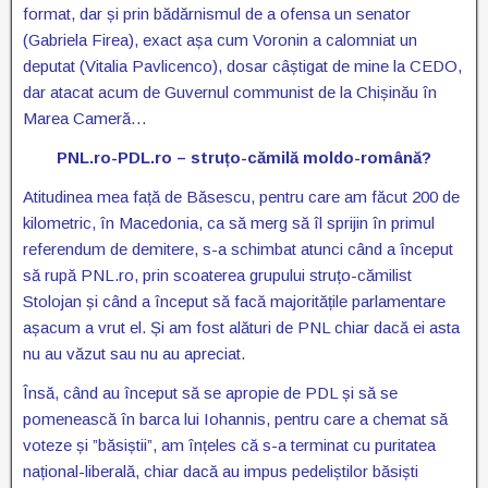
format, dar și prin bădărnismul de a ofensa un senator
(Gabriela Firea), exact așa cum Voronin a calomniat un
deputat (Vitalia Pavlicenco), dosar câștigat de mine la CEDO,
dar atacat acum de Guvernul communist de la Chișinău în
Marea Cameră…
PNL.ro-PDL.ro – struțo-cămilă moldo-română?
Atitudinea mea față de Băsescu, pentru care am făcut 200 de
kilometric, în Macedonia, ca să merg să îl sprijin în primul
referendum de demitere, s-a schimbat atunci când a început
să rupă PNL.ro, prin scoaterea grupului struțo-cămilist
Stolojan și când a început să facă majoritățile parlamentare
așacum a vrut el. Și am fost alături de PNL chiar dacă ei asta
nu au văzut sau nu au apreciat.
Însă, când au început să se apropie de PDL și să se
pomenească în barca lui Iohannis, pentru care a chemat să
voteze și ”băsiștii”, am înțeles că s-a terminat cu puritatea
național-liberală, chiar dacă au impus pedeliștilor băsiști