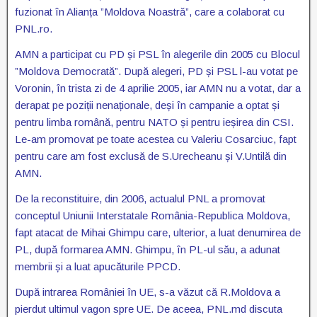
fuzionat în Alianța ”Moldova Noastră”, care a colaborat cu
PNL.ro.
AMN a participat cu PD și PSL în alegerile din 2005 cu Blocul
”Moldova Democrată”. După alegeri, PD și PSL l-au votat pe
Voronin, în trista zi de 4 aprilie 2005, iar AMN nu a votat, dar a
derapat pe poziții nenaționale, deși în campanie a optat și
pentru limba română, pentru NATO și pentru ieșirea din CSI.
Le-am promovat pe toate acestea cu Valeriu Cosarciuc, fapt
pentru care am fost exclusă de S.Urecheanu și V.Untilă din
AMN.
De la reconstituire, din 2006, actualul PNL a promovat
conceptul Uniunii Interstatale România-Republica Moldova,
fapt atacat de Mihai Ghimpu care, ulterior, a luat denumirea de
PL, după formarea AMN. Ghimpu, în PL-ul său, a adunat
membrii și a luat apucăturile PPCD.
După intrarea României în UE, s-a văzut că R.Moldova a
pierdut ultimul vagon spre UE. De aceea, PNL.md discuta