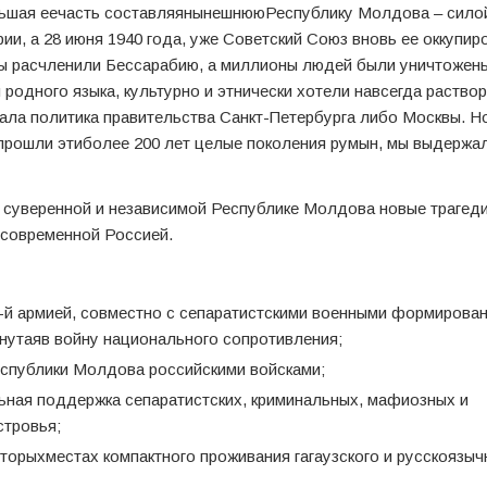
льшая еечасть составляянынешнююРеспублику Молдова – силой
ии, а 28 июня 1940 года, уже Советский Союз вновь ее оккупир
мы расчленили Бессарабию, а миллионы людей были уничтожен
родного языка, культурно и этнически хотели навсегда раствор
рала политика правительства Санкт-Петербурга либо Москвы. Н
х прошли этиболее 200 лет целые поколения румын, мы выдержа
суверенной и независимой Республике Молдова новые трагеди
 современной Россией.
4-й армией, совместно с сепаратистскими военными формирова
янутаяв войну национального сопротивления;
еспублики Молдова российскими войсками;
ьная поддержка сепаратистских, криминальных, мафиозных и
стровья;
оторыхместах компактного проживания гагаузского и русскоязыч