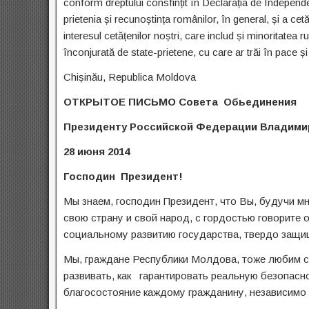
conform dreptului consfințit în Declarația de Independen
prietenia și recunoștința românilor, în general, și a cet
interesul cetățenilor noștri, care includ și minoritatea 
înconjurată de state-prietene, cu care ar trăi în pace ș
Chișinău, Republica Moldova
ОТКРЫТОЕ ПИСЬМО
C
овета
Обьединения
Президенту Российской
Федерации
Владими
28
июня
2014
Господин Президент!
Мы знаем, господин Президент, что Вы, будучи м
свою страну и свой народ, с гордостью говорите 
социальному развитию государства, твердо защи
Мы, граждане Республики Молдова, тоже любим св
развивать, как гарантировать реальную безопасн
благосостояние каждому гражданину, независимо 