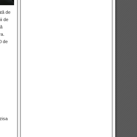
ată de
ii de
ră
va.
0 de
-zisa