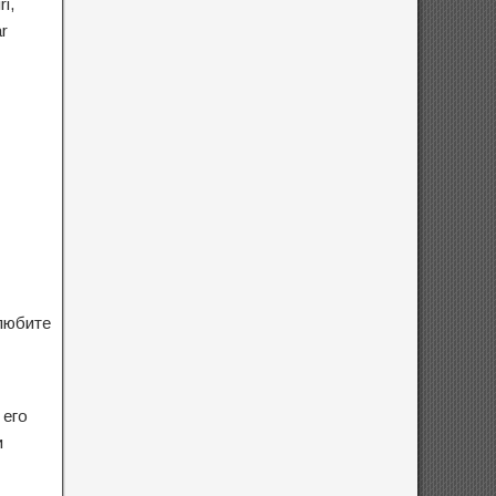
ri,
ar
любите
 его
и