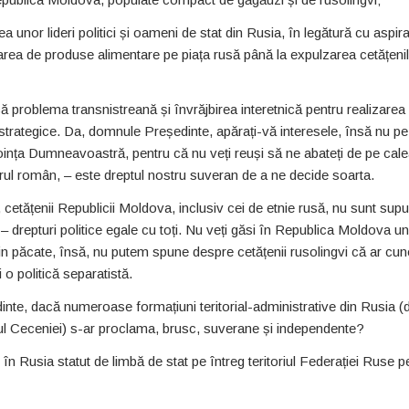
 unor lideri politici și oameni de stat din Rusia, în legătură cu aspira
area de produse alimentare pe piața rusă până la expulzarea cetățeni
ă problema transnistreană și învrăjbirea interetnică pentru realizarea
o-strategice. Da, domnule Președinte, apărați-vă interesele, însă nu pe
oința Dumneavoastră, pentru că nu veți reuși să ne abateți de pe cal
rul român, – este dreptul nostru suveran de a ne decide soarta.
tățenii Republicii Moldova, inclusiv cei de etnie rusă, nu sunt supu
e – drepturi politice egale cu toți. Nu veți găsi în Republica Moldova un
păcate, însă, nu putem spune despre cetățenii rusolingvi că ar cu
 o politică separatistă.
te, dacă numeroase formațiuni teritorial-administrative din Rusia (
l Ceceniei) s-ar proclama, brusc, suverane și independente?
în Rusia statut de limbă de stat pe întreg teritoriul Federației Ruse p