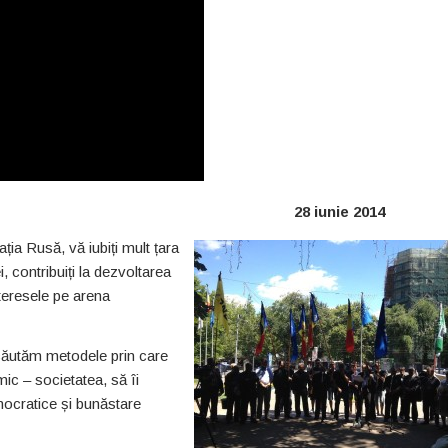
nte, 28 iunie 2014
a Rusă, vă iubiți mult țara
, contribuiți la dezvoltarea
nteresele pe arena
i căutăm metodele prin care
c – societatea, să îi
mocratice și bunăstare