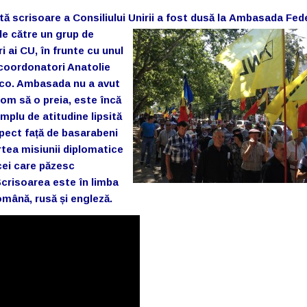
ă scrisoare a Consiliului Unirii a fost dusă la
Ambasada Fede
e către un grup de
 ai CU, în frunte cu unul
coordonatori Anatolie
co. Ambasada nu a avut
 om să o preia, este încă
mplu de atitudine lipsită
pect față de basarabeni
rtea misiunii diplomatice
 cei care păzesc
crisoarea este în limba
română, rusă și engleză.