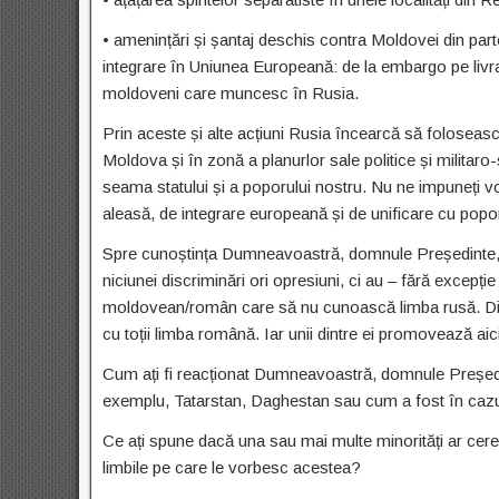
• amenințări și șantaj deschis contra Moldovei din partea
integrare în Uniunea Europeană: de la embargo pe livr
moldoveni care muncesc în Rusia.
Prin aceste și alte acțiuni Rusia încearcă să foloseasc
Moldova și în zonă a planurlor sale politice și militar
seama statului și a poporului nostru. Nu ne impuneți v
aleasă, de integrare europeană și de unificare cu popo
Spre cunoștința Dumneavoastră, domnule Președinte, ce
niciunei discriminări ori opresiuni, ci au – fără excepți
moldovean/român care să nu cunoască limba rusă. Din 
cu toții limba română. Iar unii dintre ei promovează aici
Cum ați fi reacționat Dumneavoastră, domnule Președin
exemplu, Tatarstan, Daghestan sau cum a fost în cazu
Ce ați spune dacă una sau mai multe minorități ar cere 
limbile pe care le vorbesc acestea?