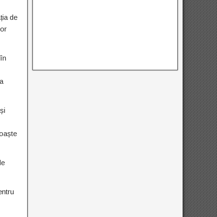
ția de
lor
 în
ea
și
noaște
de
entru