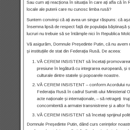
Sau cum ați reacționa în situația în care ați afla că în 
locale ale puterii care nu cunosc limba rusă?
Suntem convinși că ați avea un singur răspuns: că așa ce
însemna lipsă de respect față de populația băștinașă și
lucruri nu trebuie să se întâmple nici în Republica Mol
Vă asigurăm, Domnule Președinte Putin, că nu avem nim
și instituțiile de stat din Federația Rusă. De aceea:
VĂ CEREM INSISTENT să încetați promovarea poli
presiune în legătură cu integrarea europeană, și s
culturale dintre statele și popoarele noastre.
VĂ CEREM INSISTENT – conform Acordului ruso-
Federația Rusă în cadrul Sumitt-ului Ministerial OS
acte naționale și internaționale, – să retrageți tr
concomitentă a armatei transnistrene și a altor form
VĂ CEREM INSISTENT să încetați sprijinul politic, 
Domnule Președinte Putin, dând curs cerințelor noastre,