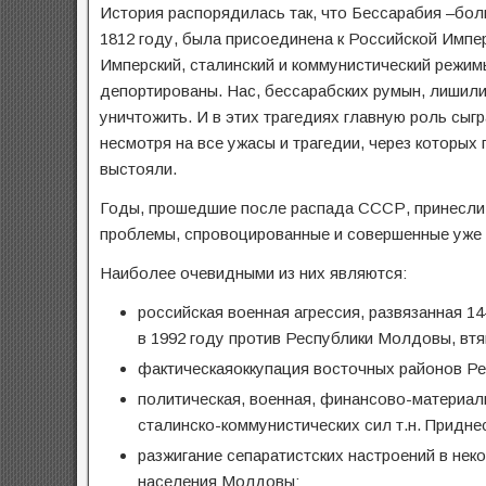
История распорядилась так, что Бессарабия –бо
1812 году, была присоединена к Российской Импер
Имперский, сталинский и коммунистический режи
депортированы. Нас, бессарабских румын, лишили 
уничтожить. И в этих трагедиях главную роль сыг
несмотря на все ужасы и трагедии, через которы
выстояли.
Годы, прошедшие после распада СССР, принесли 
проблемы, спровоцированные и совершенные уже
Наиболее очевидными из них являются:
российская военная агрессия, развязанная 1
в 1992 году против Республики Молдовы, вт
фактическаяоккупация восточных районов Р
политическая, военная, финансово-материал
сталинско-коммунистических сил т.н. Придне
разжигание сепаратистских настроений в нек
населения Молдовы;