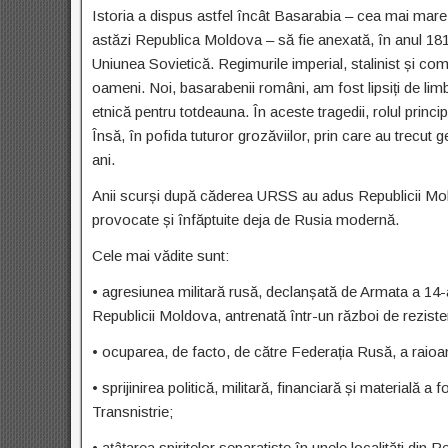
Istoria a dispus astfel încât Basarabia – cea mai mare 
astăzi Republica Moldova – să fie anexată, în anul 181
Uniunea Sovietică. Regimurile imperial, stalinist și c
oameni. Noi, basarabenii români, am fost lipsiți de l
etnică pentru totdeauna. În aceste tragedii, rolul princi
Însă, în pofida tuturor grozăviilor, prin care au trecut
ani.
Anii scurși după căderea URSS au adus Republicii Moldo
provocate și înfăptuite deja de Rusia modernă.
Cele mai vădite sunt:
• agresiunea militară rusă, declanșată de Armata a 14-a
Republicii Moldova, antrenată într-un război de reziste
• ocuparea, de facto, de către Federația Rusă, a raioa
• sprijinirea politică, militară, financiară și materială 
Transnistrie;
• ațâțarea spiritelor separatiste în unele localități di