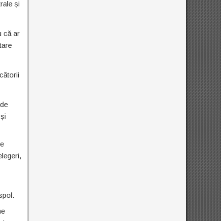
rale și
u că ar
tare
ătorii
 de
și
de
legeri,
spol.
ne