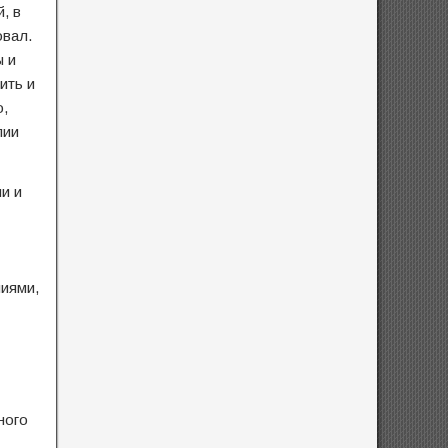
, в
овал.
ы и
ить и
o,
лии
и и
ниями,
ного