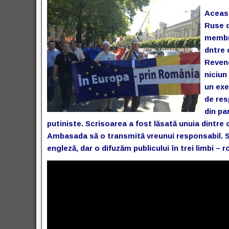
Aceast
Ruse d
membri
dntre 
Reven
niciun
un exe
de res
din pa
putiniste. Scrisoarea a fost lăsată unuia dintre
Ambasada să o transmită vreunui responsabil. S
engleză, dar o difuzăm publicului în trei limbi – 