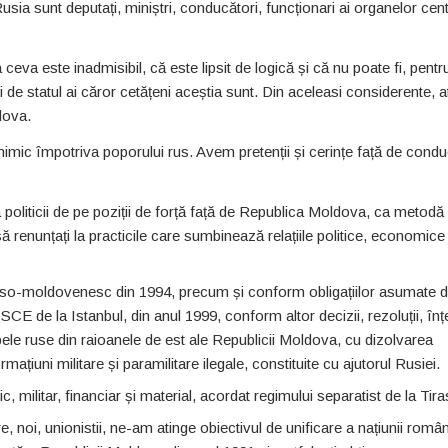
Rusia sunt deputați, miniștri, conducători, funcționari ai organelor cent
va este inadmisibil, că este lipsit de logică și că nu poate fi, pentr
 de statul ai căror cetățeni aceștia sunt. Din aceleasi considerente, a
dova.
ic împotriva poporului rus. Avem pretenții și cerințe față de conduc
ticii de pe poziții de forță față de Republica Moldova, ca metodă
ă renunțați la practicile care sumbinează relațiile politice, economice 
moldovenesc din 1994, precum și conform obligațiilor asumate 
CE de la Istanbul, din anul 1999, conform altor decizii, rezoluții, înțe
upele ruse din raioanele de est ale Republicii Moldova, cu dizolvarea
ațiuni militare și paramilitare ilegale, constituite cu ajutorul Rusiei.
militar, financiar și material, acordat regimului separatist de la Tira
 noi, unionistii, ne-am atinge obiectivul de unificare a națiunii româ