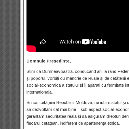
Domnule Președi
Știm că Dumneavoastră, conducând ani la rând Federați
și poporul, vorbiți cu mândrie de Rusia și de cetățenii ei
social-economică a statului și îi apărați cu fermitate i
internațională.
Și noi, cetățenii Republicii Moldova, ne iubim statul ș
să dezvoltăm cât mai bine – sub aspect social-economi
garantăm securitatea reală și să asigurăm drepturi de
fiecărui cetățean, indiferent de apartenența etnică.