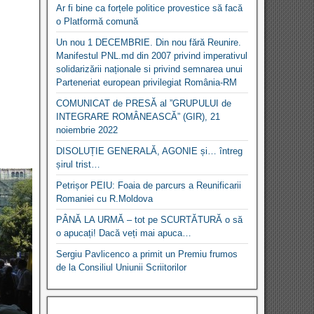
Ar fi bine ca forțele politice provestice să facă
o Platformă comună
Un nou 1 DECEMBRIE. Din nou fără Reunire.
Manifestul PNL.md din 2007 privind imperativul
solidarizării naționale si privind semnarea unui
Parteneriat european privilegiat România-RM
COMUNICAT de PRESĂ al ”GRUPULUI de
INTEGRARE ROMÂNEASCĂ” (GIR), 21
noiembrie 2022
DISOLUȚIE GENERALĂ, AGONIE și… întreg
șirul trist…
Petrișor PEIU: Foaia de parcurs a Reunificarii
Romaniei cu R.Moldova
PÂNĂ LA URMĂ – tot pe SCURTĂTURĂ o să
o apucați! Dacă veți mai apuca…
Sergiu Pavlicenco a primit un Premiu frumos
de la Consiliul Uniunii Scriitorilor