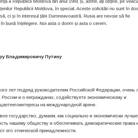
ță a Republicii Moldova din anul 1991 și, astfel, ați obține, pe veacu
ățenilor Republicii Moldova, în special. Aceste solicitări nu sunt în do
rusă, ci și în interesul țării Dumneavoastră. Rusia are nevoie să fie
i în bună înțelegere. Noi asta o dorim și asta o cerem.
ру Владимировичу Путину
ного лет подряд руководителем Российской Федерации, очень 
о России и о еегражданах, содействуете экономическому и
щаетеегоинтересы на международной арене.
ое государство, думаем, как социально и экономически лучше
ость нашему обществу и обеспечивать демократические права 
от его этнической принадлежности.