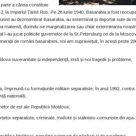
parte a căreia constituie
2, la Imperiul Țarist Rus. Pe 28 iunie 1940, Basarabia a fost reocup
omunist au dezmembrat Basarabia, au exterminat și deportat sute de m
imba maternă, dorindu-se marginalizarea sau chiar exterminarea noast
pal l-au jucat politicile guvernelor de la St.Petersburg ori de la Mosco
 generații de români basarabeni, noi am supraviețuit, în acești peste 20
va suveranitate și independență, insă și noi tragedii și probleme,
, împreună cu formațiunile militare separatiste, în anul 1992, contra
nță națională;
nelor de est ale Republicii Moldova;
a forțelor separatiste, criminale, mafiote și stalinisto-comuniste din așa
n Republica Moldova, populate compact de găgăuzi și de rusolingvi;