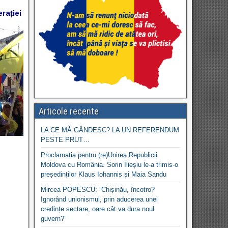
rației
Articole recente
LA CE MĂ GÂNDESC? LA UN REFERENDUM
PESTE PRUT…
Proclamația pentru (re)Unirea Republicii
Moldova cu România. Sorin Ilieșiu le-a trimis-o
președinților Klaus Iohannis și Maia Sandu
Mircea POPESCU: ”Chișinău, încotro?
Ignorând unionismul, prin aducerea unei
credințe sectare, oare cât va dura noul
guvern?”