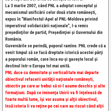
La 3 martie 2007, când PNL a adoptat conceptul şi
mecanismul unificării celor două state româneşti,
expus în “Manifestul-Apel al PNL-Moldova privind
imperativul solidarizării naţionale”, l-a remis
preşedinţilor de partid, Preşedinţiei şi Guvernului din
România.
Guvernările se perindă, poporul ramîne. PNL crede că a
venit timpul să se facă dreptate istorică acestei părţi
a poporului român, care înca nu-şi gaseşte locul şi
destinul într-o Europa tot mai unită.
PNL duce cu demnitate şi verticalitate mai departe
obiectivul refacerii unităţii naţionale româneşti,
obiectiv pe care ar trebui să si-l asume deschis şi alte
formaţiuni. După ce iminenţa Unirii va fi înţeleasă de
foarte multă lume, îşi vor asuma şi alţii obiectivul,
însă istoria îi va reţine pe cei care au riscat când alţii