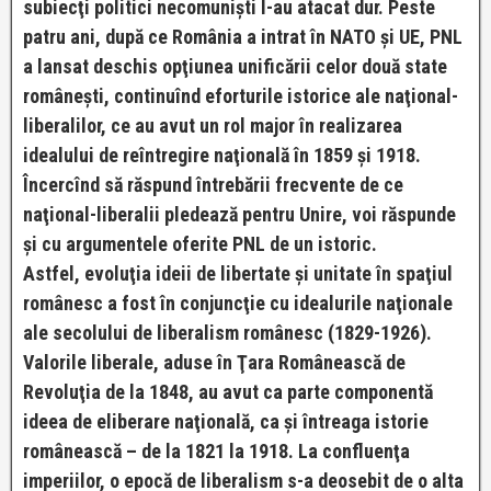
subiecţi politici necomunişti l-au atacat dur. Peste
patru ani, după ce România a intrat în NATO şi UE, PNL
a lansat deschis opţiunea unificării celor două state
româneşti, continuînd eforturile istorice ale naţional-
liberalilor, ce au avut un rol major în realizarea
idealului de reîntregire naţională în 1859 şi 1918.
Încercînd să răspund întrebării frecvente de ce
naţional-liberalii pledează pentru Unire, voi răspunde
şi cu argumentele oferite PNL de un istoric.
Astfel, evoluţia ideii de libertate şi unitate în spaţiul
românesc a fost în conjuncţie cu idealurile naţionale
ale secolului de liberalism românesc (1829-1926).
Valorile liberale, aduse în Ţara Românească de
Revoluţia de la 1848, au avut ca parte componentă
ideea de eliberare naţională, ca şi întreaga istorie
românească – de la 1821 la 1918. La confluenţa
imperiilor, o epocă de liberalism s-a deosebit de o alta