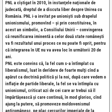
PNL a cîştigat în 2010, în instanţele naţionale de
judecată, dreptul de a discuta liber despre Unirea cu
România. PNL i-a invitat pe unionişti sub drapelul
unionismului, promovînd – şi prin constituirea, în
acest an simbolic, a Consiliului Unirii – convingerea
că reunificarea iminentă a celor două state româneşti
va fi rezultatul unui proces ce nu poate fi oprit, pentru
că integrarea în UE nu va avea loc în următorii 20 de
ani.
PNL este convins că, la fel cum s-a întîmplat cu
liberalismul, luat în derîdere de foarte mulţi cînd a
apărut ca doctrină politică şi la noi, după care vedem o
inflaţie de partide liberale, la fel se va întîmpla cu
unionismul, criticat azi de cei care ar trebui să îl
împărtăşească şi care continuă, în mod glorios, cînd
ajung la putere, să promoveze moldovenismul
antiromânesc, pe plac cercurilor imperiale de la