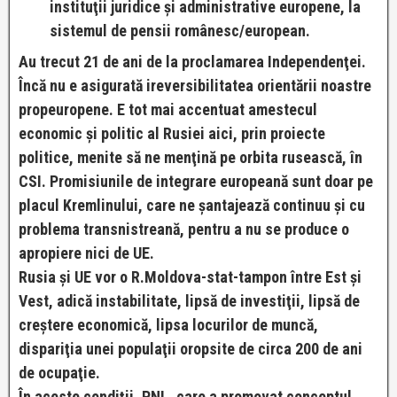
instituţii juridice şi administrative europene, la
sistemul de pensii românesc/european.
Au trecut 21 de ani de la proclamarea Independenţei.
Încă nu e asigurată ireversibilitatea orientării noastre
propeuropene. E tot mai accentuat amestecul
economic şi politic al Rusiei aici, prin proiecte
politice, menite să ne menţină pe orbita rusească, în
CSI. Promisiunile de integrare europeană sunt doar pe
placul Kremlinului, care ne şantajează continuu şi cu
problema transnistreană, pentru a nu se produce o
apropiere nici de UE.
Rusia şi UE vor o R.Moldova-stat-tampon între Est şi
Vest, adică instabilitate, lipsă de investiţii, lipsă de
creştere economică, lipsa locurilor de muncă,
dispariţia unei populaţii oropsite de circa 200 de ani
de ocupaţie.
În aceste condiţii, PNL, care a promovat conceptul