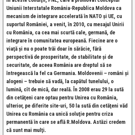
Uniunii Interstatale România-Republica Moldova ca
mecanism de integrare accelerată în NATO şi UE, cu
suportul României, a venit, în 2010, cu mesajul Unirii
cu România, ca cea mai scurtă cale, germană, de
integrare în comunitatea europeană. Fiecine are o
viaţă şi nu o poate trăi doar în sărăcie, fără
perspectivă de prosperitate, de stabilitate şi de
securitate, de aceea România are dreptul să se
întregească la fel ca Germania. Moldovenii – români şi
alogeni – trebuie să vadă, la capătul tunelului, o
lumină, cît de mică, dar reală. În 2008 erau 29 la sută
din cetăţeni care optau pentru Unirea cu România,
ulterior, pe diferite site-uri, 50 la sută din cetăţeni văd
Unirea cu România ca unică soluţie pentru criza
permanentă în care se află R.Moldova. Astăzi credem
că sunt mai mulţi.