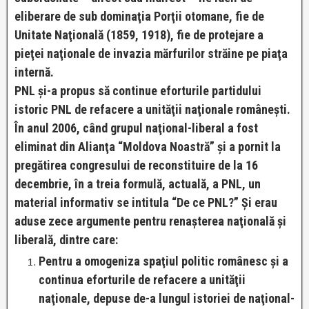
eliberare de sub dominaţia Porţii otomane, fie de
Unitate Naţională (1859, 1918), fie de protejare a
pieţei naţionale de invazia mărfurilor străine pe piaţa
internă.
PNL şi-a propus să continue eforturile partidului
istoric PNL de refacere a unităţii naţionale româneşti.
În anul 2006, când grupul naţional-liberal a fost
eliminat din Alianţa “Moldova Noastră” şi a pornit la
pregătirea congresului de reconstituire de la 16
decembrie, în a treia formulă, actuală, a PNL, un
material informativ se intitula “De ce PNL?” Şi erau
aduse zece argumente pentru renaşterea naţională şi
liberală, dintre care:
Pentru a omogeniza spaţiul politic românesc şi a
continua eforturile de refacere a unităţii
naţionale, depuse de-a lungul istoriei de naţional-