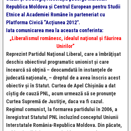
Republica Moldova şi Centrul European pentru Studii
Etnice al Academiei Române în parteneriat cu
Platforma Civică “Acţiunea 2012″.
Iata comunicarea mea la aceasta conferinta:
„Liberalismul românesc, idealul naţional și făurirea
Unirilor”
Reprezint Partidul Naţional Liberal, care a îmbrăţişat
deschis obiectivul programatic unionist şi care
încearcă să obţină – deocamdată în instanţele de
judecată naţionale, – dreptul de a avea înscris acest
obiectiv şi în Statut. Curtea de Apel Chişinău a dat
cîştig de cauză PNL, acum urmează să se pronunţe
Curtea Supremă de Justiţie, daca va fi cazul.
Regimul comunist, la formarea partidului în 2006, a
înregistrat Statutul PNL incluzînd conceptul Uniunii
Interstatale România-Republica Moldova. Din păcate,