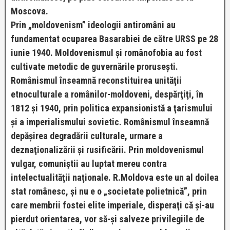
Moscova.
Prin „moldovenism” ideologii antiromâni au
fundamentat ocuparea Basarabiei de către URSS pe 28
iunie 1940. Moldovenismul şi românofobia au fost
cultivate metodic de guvernările proruseşti.
Românismul înseamnă reconstituirea unităţii
etnoculturale a românilor-moldoveni, despărţiţi, în
1812 şi 1940, prin politica expansionistă a ţarismului
şi a imperialismului sovietic. Românismul înseamnă
depăşirea degradării culturale, urmare a
deznaţionalizării şi rusificării. Prin moldovenismul
vulgar, comuniştii au luptat mereu contra
intelectualităţii naţionale. R.Moldova este un al doilea
stat românesc, şi nu e o „societate polietnică”, prin
care membrii fostei elite imperiale, disperaţi că şi-au
pierdut orientarea, vor să-şi salveze privilegiile de