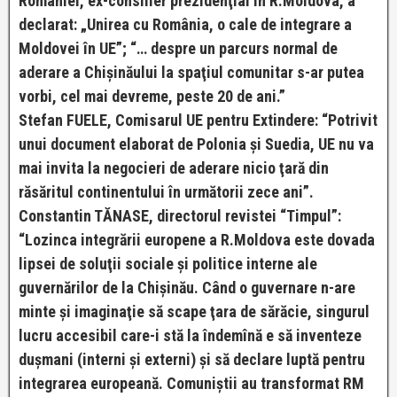
României, ex-consilier prezidenţial în R.Moldova, a
declarat: „Unirea cu România, o cale de integrare a
Moldovei în UE”; “… despre un parcurs normal de
aderare a Chişinăului la spaţiul comunitar s-ar putea
vorbi, cel mai devreme, peste 20 de ani.”
Stefan FUELE, Comisarul UE pentru Extindere: “Potrivit
unui document elaborat de Polonia şi Suedia, UE nu va
mai invita la negocieri de aderare nicio ţară din
răsăritul continentului în următorii zece ani”.
Constantin TĂNASE, directorul revistei “Timpul”:
“Lozinca integrării europene a R.Moldova este dovada
lipsei de soluţii sociale şi politice interne ale
guvernărilor de la Chişinău. Când o guvernare n-are
minte şi imaginaţie să scape ţara de sărăcie, singurul
lucru accesibil care-i stă la îndemînă e să inventeze
duşmani (interni şi externi) şi să declare luptă pentru
integrarea europeană. Comuniştii au transformat RM