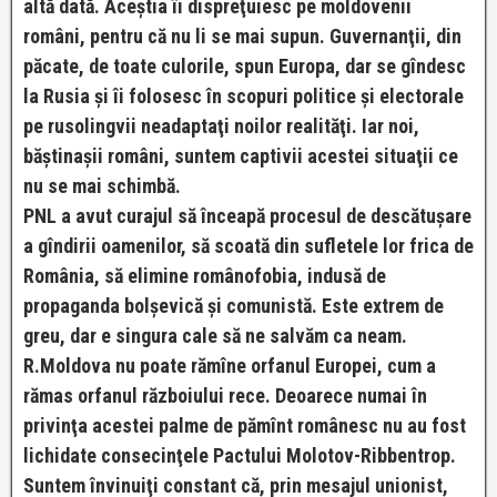
altă dată. Aceştia îi dispreţuiesc pe moldovenii
români, pentru că nu li se mai supun. Guvernanţii, din
păcate, de toate culorile, spun Europa, dar se gîndesc
la Rusia şi îi folosesc în scopuri politice şi electorale
pe rusolingvii neadaptaţi noilor realităţi. Iar noi,
băştinaşii români, suntem captivii acestei situaţii ce
nu se mai schimbă.
PNL a avut curajul să înceapă procesul de descătuşare
a gîndirii oamenilor, să scoată din sufletele lor frica de
România, să elimine românofobia, indusă de
propaganda bolşevică şi comunistă. Este extrem de
greu, dar e singura cale să ne salvăm ca neam.
R.Moldova nu poate rămîne orfanul Europei, cum a
rămas orfanul războiului rece. Deoarece numai în
privinţa acestei palme de pămînt românesc nu au fost
lichidate consecinţele Pactului Molotov-Ribbentrop.
Suntem învinuiţi constant că, prin mesajul unionist,