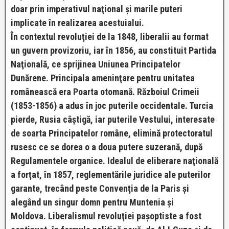
doar prin imperativul naţional şi marile puteri
implicate în realizarea acestuialui.
În contextul revoluţiei de la 1848, liberalii au format
un guvern provizoriu, iar în 1856, au constituit Partida
Naţională, ce sprijinea Uniunea Principatelor
Dunărene. Principala ameninţare pentru unitatea
românească era Poarta otomană. Războiul Crimeii
(1853-1856) a adus în joc puterile occidentale. Turcia
pierde, Rusia câştigă, iar puterile Vestului, interesate
de soarta Principatelor române, elimină protectoratul
rusesc ce se dorea o a doua putere suzerană, după
Regulamentele organice. Idealul de eliberare naţională
a forţat, în 1857, reglementările juridice ale puterilor
garante, trecând peste Convenţia de la Paris şi
alegând un singur domn pentru Muntenia şi
Moldova. Liberalismul revoluţiei paşoptiste a fost