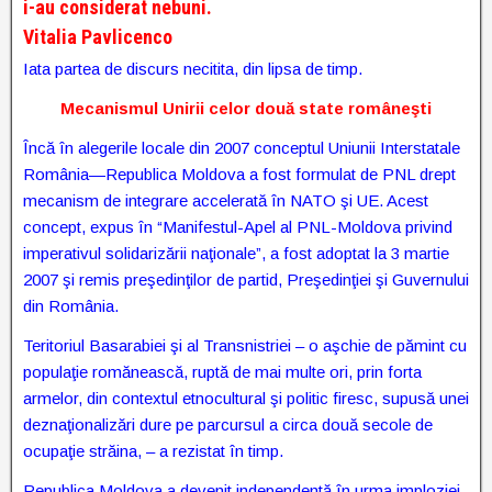
i-au considerat nebuni.
Vitalia Pavlicenco
Iata partea de discurs necitita, din lipsa de timp.
Mecanismul Unirii celor două state româneşti
Încă în alegerile locale din 2007 conceptul Uniunii Interstatale
România—Republica Moldova a fost formulat de PNL drept
mecanism de integrare accelerată în NATO şi UE. Acest
concept, expus în “Manifestul-Apel al PNL-Moldova privind
imperativul solidarizării naţionale”, a fost adoptat la 3 martie
2007 şi remis preşedinţilor de partid, Preşedinţiei şi Guvernului
din România.
Teritoriul Basarabiei şi al Transnistriei – o aşchie de pămint cu
populaţie romănească, ruptă de mai multe ori, prin forta
armelor, din contextul etnocultural şi politic firesc, supusă unei
deznaţionalizări dure pe parcursul a circa două secole de
ocupaţie străina, – a rezistat în timp.
Republica Moldova a devenit independentă în urma imploziei