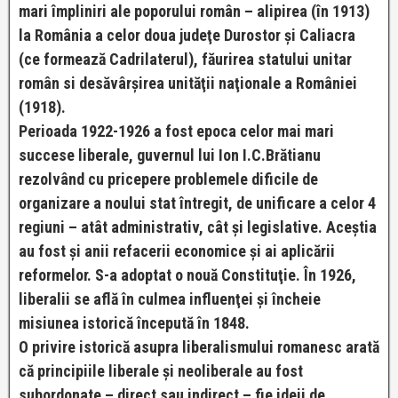
mari împliniri ale poporului român – alipirea (în 1913)
la România a celor doua judeţe Durostor şi Caliacra
(ce formează Cadrilaterul), făurirea statului unitar
român si desăvârşirea unităţii naţionale a României
(1918).
Perioada 1922-1926 a fost epoca celor mai mari
succese liberale, guvernul lui Ion I.C.Brătianu
rezolvând cu pricepere problemele dificile de
organizare a noului stat întregit, de unificare a celor 4
regiuni – atât administrativ, cât și legislative. Aceştia
au fost şi anii refacerii economice și ai aplicării
reformelor. S-a adoptat o nouă Constituţie. În 1926,
liberalii se află în culmea influenţei şi încheie
misiunea istorică începută în 1848.
O privire istorică asupra liberalismului romanesc arată
că principiile liberale şi neoliberale au fost
subordonate – direct sau indirect – fie ideii de