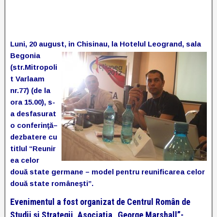
Luni, 20 august, in Chisinau, la Hotelul Leogrand, sala
Begonia
(str.Mitropoli
t Varlaam
nr.77) (de la
ora 15.00), s-
a desfasurat
o conferinţă–
dezbatere cu
titlul “Reunir
ea celor
două state germane – model pentru reunificarea celor
două state româneşti”.
Evenimentul a fost organizat de Centrul Român de
Studii şi Strategii, Asociaţia „George Marshall”-