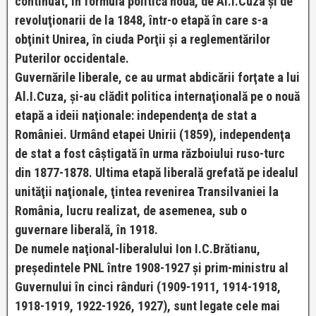
continuat, în formula politică nouă, de Al.I.Cuza şi de
revoluţionarii de la 1848, într-o etapă în care s-a
obţinit Unirea, în ciuda Porţii şi a reglementărilor
Puterilor occidentale.
Guvernările liberale, ce au urmat abdicării forţate a lui
Al.I.Cuza, şi-au clădit politica internaţională pe o nouă
etapă a ideii naţionale: independenţa de stat a
României. Urmând etapei Unirii (1859), independenţa
de stat a fost câştigată în urma războiului ruso-turc
din 1877-1878. Ultima etapă liberală grefată pe idealul
unităţii naţionale, ţintea revenirea Transilvaniei la
România, lucru realizat, de asemenea, sub o
guvernare liberală, în 1918.
De numele naţional-liberalului Ion I.C.Brătianu,
preşedintele PNL între 1908-1927 şi prim-ministru al
Guvernului în cinci rânduri (1909-1911, 1914-1918,
1918-1919, 1922-1926, 1927), sunt legate cele mai