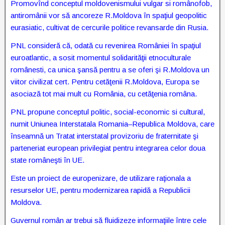
Promovînd conceptul moldovenismului vulgar si românofob,
antiromânii vor să ancoreze R.Moldova în spaţiul geopolitic
eurasiatic, cultivat de cercurile politice revansarde din Rusia.
PNL consideră că, odată cu revenirea României în spaţiul
euroatlantic, a sosit momentul solidarităţii etnoculturale
românesti, ca unica şansă pentru a se oferi şi R.Moldova un
viitor civilizat cert. Pentru cetăţenii R.Moldova, Europa se
asociază tot mai mult cu România, cu cetăţenia româna.
PNL propune conceptul politic, social-economic si cultural,
numit Uniunea Interstatala Romania–Republica Moldova, care
înseamnă un Tratat interstatal provizoriu de fraternitate şi
parteneriat european privilegiat pentru integrarea celor doua
state româneşti în UE.
Este un proiect de europenizare, de utilizare raţionala a
resurselor UE, pentru modernizarea rapidă a Republicii
Moldova.
Guvernul român ar trebui să fluidizeze informaţiile între cele