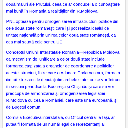
două maluri ale Prutului, ceea ce ar conduce la o cunoaştere
mai bună în Romania a realităţilor din R.Moldova.
PNL optează pentru omogenizarea infrastructurii politice din
cele doua state romăneşti care îşi pot realiza idealul de
unitate naţională prin Unirea celor două state româneşti, ca
cea mai scurtă cale pentru UE.
Conceptul Uniunii Interstatale Romania—Republica Moldova
ca mecanism de unificare a celor două state include
formarea etapizata a organelor de coordonare a politicilor
acestei structuri, între care o Adunare Parlamentara, formata
din cîte treizeci de deputaţi din ambele state, ce se vor întruni
în sesiuni periodice la Bucureşti şi Chişinău şi care se vor
preocupa de armonizarea şi omogenizarea legislatiei
R.Moldova cu cea a României, care este una europeană, şi
de Bugetul comun.
Comisia Executivă interstatală, cu Oficiul central la Iaşi, ar
putea fi formată de un număr egal de reprezentanţi ai