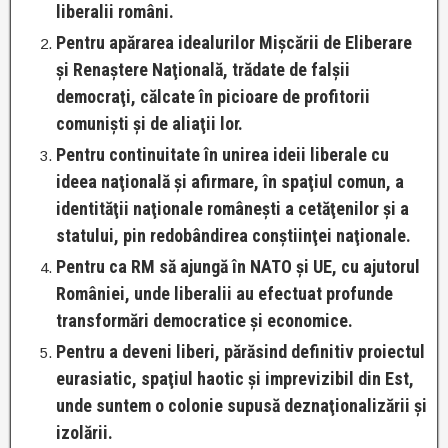
liberalii români.
Pentru apărarea idealurilor Mişcării de Eliberare
şi Renaştere Naţională, trădate de falşii
democraţi, călcate în picioare de profitorii
comunişti şi de aliaţii lor.
Pentru continuitate în unirea ideii liberale cu
ideea naţională şi afirmare, în spaţiul comun, a
identităţii naţionale româneşti a cetăţenilor şi a
statului, pin redobândirea conştiinţei naţionale.
Pentru ca RM să ajungă în NATO şi UE, cu ajutorul
României, unde liberalii au efectuat profunde
transformări democratice şi economice.
Pentru a deveni liberi, părăsind definitiv proiectul
eurasiatic, spaţiul haotic şi imprevizibil din Est,
unde suntem o colonie supusă deznaţionalizării şi
izolării.