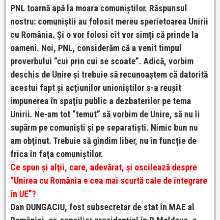
PNL toarnă apă la moara comuniştilor. Răspunsul
nostru: comuniştii au folosit mereu sperietoarea Unirii
cu România. Şi o vor folosi cît vor simţi că prinde la
oameni. Noi, PNL, considerăm că a venit timpul
proverbului “cui prin cui se scoate”. Adică, vorbim
deschis de Unire şi trebuie să recunoaştem că datorită
acestui fapt şi acţiunilor unioniştilor s-a reuşit
impunerea în spaţiu public a dezbaterilor pe tema
Unirii. Ne-am tot “temut” să vorbim de Unire, să nu îi
supărm pe comunişti şi pe separatişti. Nimic bun nu
am obţinut. Trebuie să gîndim liber, nu în funcţie de
frica în faţa comuniştilor.
Ce spun şi alţii, care, adevărat, şi oscilează despre
“Unirea cu România e cea mai scurtă cale de integrare
în UE”?
Dan DUNGACIU, fost subsecretar de stat în MAE al