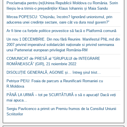
Proclamația pentru (re)Unirea Republicii Moldova cu România. Sorin
Ilieșiu le-a trimis-o președinților Klaus Iohannis și Maia Sandu
Mircea POPESCU: ”Chișinău, încotro? Ignorând unionismul, prin
aducerea unei credințe sectare, oare cât va dura noul guvern?”
Ar fi bine ca forțele politice provestice să facă o Platformă comună
Un nou 1 DECEMBRIE. Din nou fără Reunire. Manifestul PNL.md din
2007 privind imperativul solidarizării naționale si privind semnarea
unui Parteneriat european privilegiat România-RM
COMUNICAT de PRESĂ al ”GRUPULUI de INTEGRARE
ROMÂNEASCĂ” (GIR), 21 noiembrie 2022
DISOLUȚIE GENERALĂ, AGONIE și… întreg șirul trist…
Petrișor PEIU: Foaia de parcurs a Reunificarii Romaniei cu
R.Moldova
PÂNĂ LA URMĂ – tot pe SCURTĂTURĂ o să o apucați! Dacă veți
mai apuca…
Sergiu Pavlicenco a primit un Premiu frumos de la Consiliul Uniunii
Scriitorilor