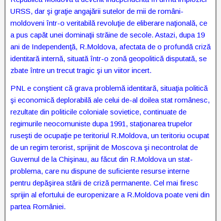
URSS, dar şi graţie angajării sutelor de mii de români-
moldoveni într-o veritabilă revoluţie de eliberare naţională, ce
a pus capăt unei dominaţii străine de secole. Astazi, dupa 19
ani de Independenţă, R.Moldova, afectata de o profundă criză
identitară internă, situată într-o zonă geopolitică disputată, se
zbate între un trecut tragic şi un viitor incert.
PNL e conştient că grava problemă identitară, situaţia politică
şi economică deplorabilă ale celui de-al doilea stat românesc,
rezultate din politicile coloniale sovietice, continuate de
regimurile neocomuniste dupa 1991, staţionarea trupelor
ruseşti de ocupaţie pe teritoriul R.Moldova, un teritoriu ocupat
de un regim terorist, sprijinit de Moscova şi necontrolat de
Guvernul de la Chişinau, au făcut din R.Moldova un stat-
problema, care nu dispune de suficiente resurse interne
pentru depăşirea stării de criză permanente. Cel mai firesc
sprijin al efortului de europenizare a R.Moldova poate veni din
partea României.