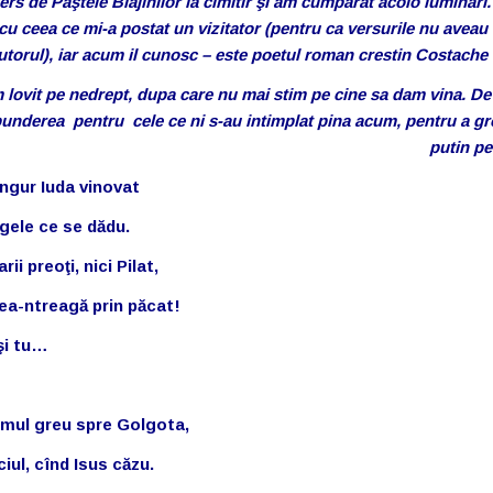
s de Paştele Blajinilor la cimitir şi am cumpărat acolo lumînări
cu ceea ce mi-a postat un vizitator (pentru ca versurile nu aveau 
utorul), iar acum il cunosc – este poetul roman crestin Costache 
m lovit pe nedrept, dupa care nu mai stim pe cine sa dam vina. De
punderea pentru cele ce ni s-au intimplat pina acum, pentru a gr
putin pe
ingur Iuda vinovat
gele ce se dădu.
rii preoţi, nici Pilat,
ea-ntreagă prin păcat!
 şi tu…
mul greu spre Golgota,
ciul, cînd Isus căzu.