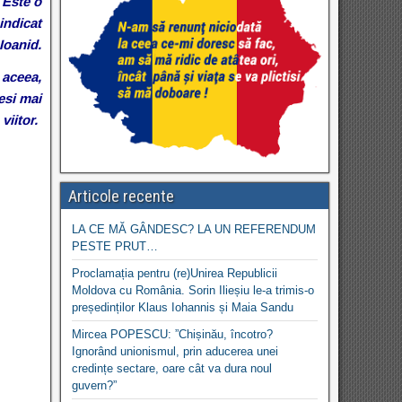
. Este o
indicat
Ioanid.
 aceea,
esi mai
 viitor.
Articole recente
LA CE MĂ GÂNDESC? LA UN REFERENDUM
PESTE PRUT…
Proclamația pentru (re)Unirea Republicii
Moldova cu România. Sorin Ilieșiu le-a trimis-o
președinților Klaus Iohannis și Maia Sandu
Mircea POPESCU: ”Chișinău, încotro?
Ignorând unionismul, prin aducerea unei
credințe sectare, oare cât va dura noul
guvern?”