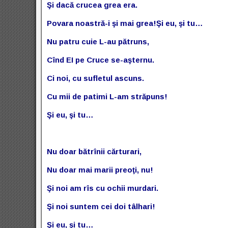
Şi dacă crucea grea era.
Povara noastră-i şi mai grea!
Şi eu, şi tu…
Nu patru cuie L-au pătruns,
Cînd EI pe Cruce se-aşternu.
Ci noi, cu sufletul ascuns.
Cu mii de patimi L-am străpuns!
Şi eu, şi tu…
Nu doar bătrînii cărturari,
Nu doar mai marii preoţi, nu!
Şi noi am rîs cu ochii murdari.
Şi noi suntem cei doi tâlhari!
Şi eu, şi tu…