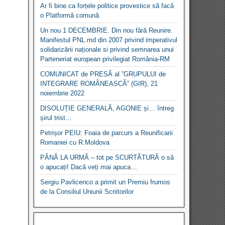
Ar fi bine ca forțele politice provestice să facă
o Platformă comună
Un nou 1 DECEMBRIE. Din nou fără Reunire.
Manifestul PNL.md din 2007 privind imperativul
solidarizării naționale si privind semnarea unui
Parteneriat european privilegiat România-RM
COMUNICAT de PRESĂ al ”GRUPULUI de
INTEGRARE ROMÂNEASCĂ” (GIR), 21
noiembrie 2022
DISOLUȚIE GENERALĂ, AGONIE și… întreg
șirul trist…
Petrișor PEIU: Foaia de parcurs a Reunificarii
Romaniei cu R.Moldova
PÂNĂ LA URMĂ – tot pe SCURTĂTURĂ o să
o apucați! Dacă veți mai apuca…
Sergiu Pavlicenco a primit un Premiu frumos
de la Consiliul Uniunii Scriitorilor