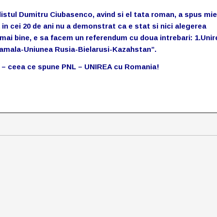
l Dumitru Ciubasenco, avind si el tata roman, a spus mie
in cei 20 de ani nu a demonstrat ca e stat si nici alegerea
 mai bine, e sa facem un referendum cu doua intrebari: 1.Unir
 Vamala-Uniunea Rusia-Bielarusi-Kazahstan”.
t – ceea ce spune PNL – UNIREA cu Romania!