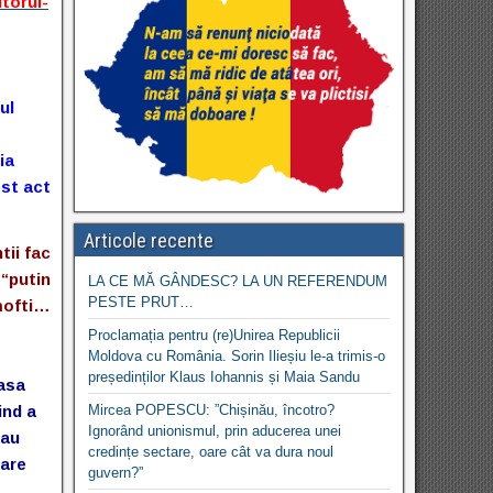
torul-
ul
ia
est act
Articole recente
tii fac
 “putin
LA CE MĂ GÂNDESC? LA UN REFERENDUM
PESTE PRUT…
mofti…
Proclamația pentru (re)Unirea Republicii
Moldova cu România. Sorin Ilieșiu le-a trimis-o
președinților Klaus Iohannis și Maia Sandu
 asa
ind a
Mircea POPESCU: ”Chișinău, încotro?
Ignorând unionismul, prin aducerea unei
 au
credințe sectare, oare cât va dura noul
tare
guvern?”