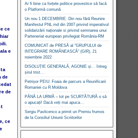
Ar fi bine ca forțele politice provestice să facă
o Platformă comună
Un nou 1 DECEMBRIE. Din nou fără Reunire.
Manifestul PNL.md din 2007 privind imperativul
de ce
solidarizării naționale si privind semnarea unui
hiar
Parteneriat european privilegiat România-RM
ili.
COMUNICAT de PRESĂ al ”GRUPULUI de
ala e
INTEGRARE ROMÂNEASCĂ” (GIR), 21
noiembrie 2022
DISOLUȚIE GENERALĂ, AGONIE și… întreg
cta
șirul trist…
a de
Petrișor PEIU: Foaia de parcurs a Reunificarii
cedat
Romaniei cu R.Moldova
re de
PÂNĂ LA URMĂ – tot pe SCURTĂTURĂ o să
o apucați! Dacă veți mai apuca…
st
Sergiu Pavlicenco a primit un Premiu frumos
de la Consiliul Uniunii Scriitorilor
e, ce
e