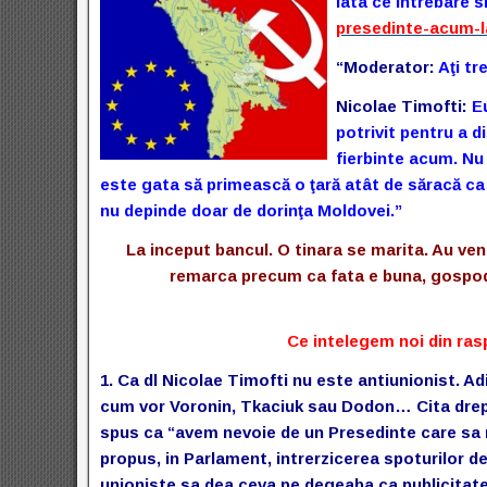
Iata ce intrebare 
presedinte-acum-l
“Moderator:
Aţi tr
Nicolae Timofti:
E
potrivit pentru a 
fierbinte acum. Nu
este gata să primească o ţară atât de săracă ca 
nu depinde doar de dorinţa Moldovei.”
La inceput bancul. O tinara se marita. Au ve
remarca precum ca fata e buna, gospodin
Ce intelegem noi din ras
1. Ca dl Nicolae Timofti nu este antiunionist. Adi
cum vor Voronin, Tkaciuk sau Dodon… Cita dreptat
spus ca “avem nevoie de un Presedinte care sa
propus, in Parlament, intrerzicerea spoturilor d
unioniste sa dea ceva pe degeaba ca publicitate