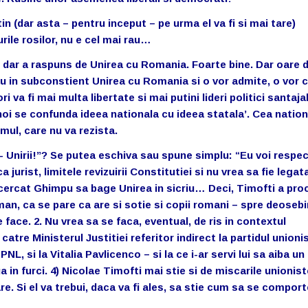
n (dar asta – pentru inceput – pe urma el va fi si mai tare)
rile rosilor, nu e cel mai rau…
e, dar a raspuns de Unirea cu Romania. Foarte bine. Dar oare 
au in subconstient Unirea cu Romania si o vor admite, o vor c
 va fi mai multa libertate si mai putini lideri politici santajab
 noi se confunda ideea nationala cu ideea statala’. Cea nation
ul, care nu va rezista.
- Unirii!”? Se putea eschiva sau spune simplu: “Eu voi respe
jurist, limitele revizuirii Constitutiei si nu vrea sa fie legat
ncercat Ghimpu sa bage Unirea in sicriu… Deci, Timofti a pro
oman, ca se pare ca are si sotie si copii romani – spre deosebi
 face. 2. Nu vrea sa se faca, eventual, de ris in contextul
catre Ministerul Justitiei referitor indirect la partidul unioni
NL, si la Vitalia Pavlicenco – si la ce i-ar servi lui sa aiba un
ua in furci. 4) Nicolae Timofti mai stie si de miscarile unionist
re. Si el va trebui, daca va fi ales, sa stie cum sa se comport