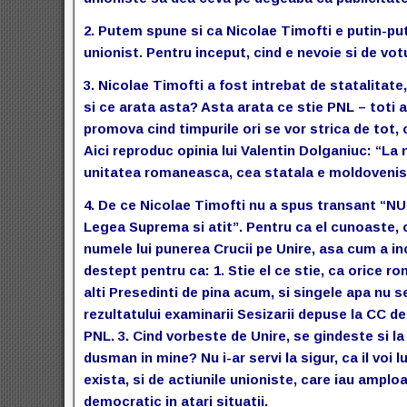
2. Putem spune si ca Nicolae Timofti e putin-puti
unionist. Pentru inceput, cind e nevoie si de votu
3. Nicolae Timofti a fost intrebat de statalitat
si ce arata asta? Asta arata ce stie PNL – toti 
promova cind timpurile ori se vor strica de tot, ori
Aici reproduc opinia lui Valentin Dolganiuc: “La
unitatea romaneasca, cea statala e moldovenism
4. De ce Nicolae Timofti nu a spus transant “NU
Legea Suprema si atit”. Pentru ca el cunoaste, ca 
numele lui punerea Crucii pe Unire, asa cum a i
destept pentru ca: 1. Stie el ce stie, ca orice r
alti Presedinti de pina acum, si singele apa nu se
rezultatului examinarii Sesizarii depuse la CC de 
PNL. 3. Cind vorbeste de Unire, se gindeste si la P
dusman in mine? Nu i-ar servi la sigur, ca il voi l
exista, si de actiunile unioniste, care iau amploa
democratic in atari situatii.