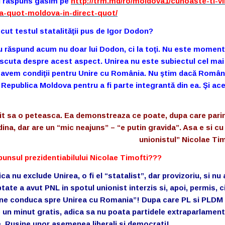
si raspuns gasim pe
http://trm.md/ro/moldova1/cunoaste-ti-vii
a-quot-moldova-in-direct-quot/
ecut testul statalităţii pus de Igor Dodon?
u răspund acum nu doar lui Dodon, ci la toţi. Nu este moment
discuta despre acest aspect. Unirea nu este subiectul cel mai
 avem condiţii pentru Unire cu România. Nu ştim dacă Român
Republica Moldova pentru a fi parte integrantă din ea. Şi ac
nit sa o peteasca. Ea demonstreaza ce poate, dupa care parin
a, dar are un “mic neajuns” – “e putin gravida”. Asa e si cu
unionistul” Nicolae Ti
punsul prezidentiabilului Nicolae Timofti???
ca nu exclude Unirea, o fi el “statalist”, dar provizoriu, si nu
e a avut PNL in spotul unionist interzis si, apoi, permis, c
 ne conduca spre Unirea cu Romania”! Dupa care PL si PLDM
e un minut gratis, adica sa nu poata partidele extraparlamen
. Rusine unor asemenea liberali si democrati!