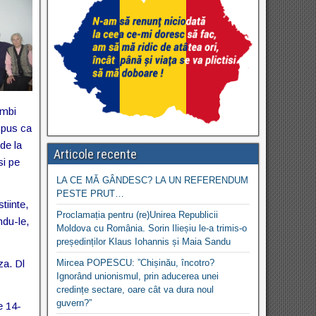
imbi
spus ca
de la
Articole recente
si pe
LA CE MĂ GÂNDESC? LA UN REFERENDUM
PESTE PRUT…
tiinte,
Proclamația pentru (re)Unirea Republicii
indu-le,
Moldova cu România. Sorin Ilieșiu le-a trimis-o
președinților Klaus Iohannis și Maia Sandu
za. Dl
Mircea POPESCU: ”Chișinău, încotro?
Ignorând unionismul, prin aducerea unei
credințe sectare, oare cât va dura noul
guvern?”
e 14-