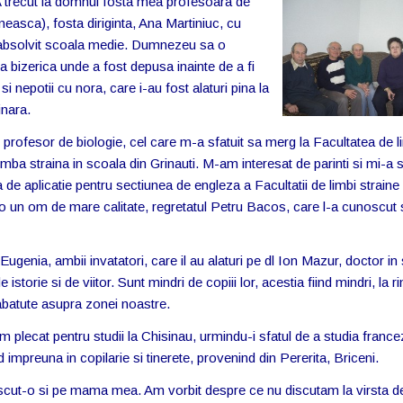
. A trecut la domnul fosta mea profesoara de
easca), fosta diriginta, Ana Martiniuc, cu
m absolvit scoala medie. Dumnezeu sa o
 bizerica unde a fost depusa inainte de a fi
i nepotii cu nora, care i-au fost alaturi pina la
inara.
meu profesor de biologie, cel care m-a sfatuit sa merg la Facultatea de l
mba straina in scoala din Grinauti. M-am interesat de parinti si mi-a 
de aplicatie pentru sectiunea de engleza a Facultatii de limbi straine 
t-o un om de mare calitate, regretatul Petru Bacos, care l-a cunoscut 
Eugenia, ambii invatatori, care il au alaturi pe dl Ion Mazur, doctor in s
de istorie si de viitor. Sunt mindri de copiii lor, acestia fiind mindri, la r
e, abatute asupra zonei noastre.
plecat pentru studii la Chisinau, urmindu-i sfatul de a studia france
 impreuna in copilarie si tinerete, provenind din Pererita, Briceni.
oscut-o si pe mama mea. Am vorbit despre ce nu discutam la virsta d