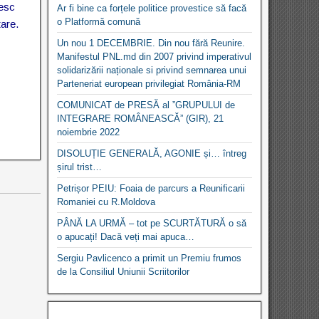
besc
Ar fi bine ca forțele politice provestice să facă
o Platformă comună
tare.
Un nou 1 DECEMBRIE. Din nou fără Reunire.
Manifestul PNL.md din 2007 privind imperativul
solidarizării naționale si privind semnarea unui
Parteneriat european privilegiat România-RM
COMUNICAT de PRESĂ al ”GRUPULUI de
INTEGRARE ROMÂNEASCĂ” (GIR), 21
noiembrie 2022
DISOLUȚIE GENERALĂ, AGONIE și… întreg
șirul trist…
Petrișor PEIU: Foaia de parcurs a Reunificarii
Romaniei cu R.Moldova
PÂNĂ LA URMĂ – tot pe SCURTĂTURĂ o să
o apucați! Dacă veți mai apuca…
Sergiu Pavlicenco a primit un Premiu frumos
de la Consiliul Uniunii Scriitorilor