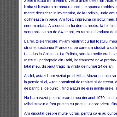
Zilele trecute mi-a venit o veste dintre cele mai triste
limba si literatura romana (atunci i se spunea moldoven
merite deosebite in invatamint, de la Pelinia, unde a
odihneasca in pace. Am fost, impreuna cu sotul meu, la
inmormintata. A crescut un fiu demn, medic, la fel fiind s
venerabila virsta de 84 de ani, ea raminind vaduva de t
La fel, zilele trecute, m-am reintilnit cu fiul fostului 
straine, sectiunea Franceza, pe care am studiat-o ca li
i-a adus la Chisinau. La Pelinia, scoala medie era baza 
Institutul pedagogic din Balti, iar franceza ne-a preda
tatal meu, disparut tragic la virsta de numai 24 de ani.
Astfel, astazi l-am vizitat pe dl Mihai Mazur si sotia sa 
la pensie si el, – toti constienti de realitati si de trecut, 
de parinti si de bunici, fiind alaturi de ei in iernile grel
Nu l-am vazut pe profesorul meu din anul 1970, cind am 
Mihai Mazur a fost prieten cu poetul Grigore Vieru, fiind
Am discutat despre multe lucruri, pentru ca ei au cun