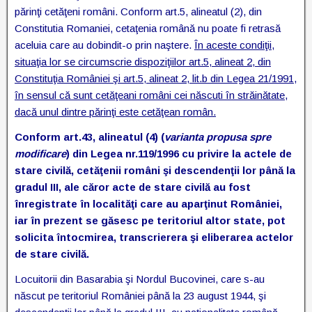
părinţi cetăţeni români. Conform art.5, alineatul (2), din
Constitutia Romaniei, cetaţenia română nu poate fi retrasă
aceluia care au dobindit-o prin naştere.
În aceste condiţii,
situaţia lor se circumscrie dispoziţiilor art.5, alineat 2, din
Constituţia României şi art.5, alineat 2, lit.b din Legea 21/1991,
în sensul că sunt cetăţeani români cei născuti în străinătate,
dacă unul dintre părinţi este cetăţean român.
Conform art.43, alineatul (4) (
varianta propusa spre
modificare
) din Legea nr.119/1996 cu privire la actele de
stare civilă, cetăţenii români şi descendenţii lor până la
gradul III, ale căror acte de stare civilă au fost
înregistrate în localităţi care au aparţinut României,
iar în prezent se găsesc pe teritoriul altor state, pot
solicita întocmirea, transcrierera şi eliberarea actelor
de stare civilă.
Locuitorii din Basarabia şi Nordul Bucovinei, care s-au
născut pe teritoriul României până la 23 august 1944, şi