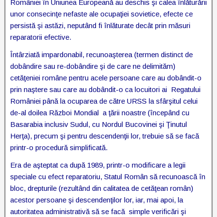
României în Uniunea Europeană au deschis şi calea înlăturării
unor consecinţe nefaste ale ocupaţiei sovietice, efecte ce
persistă şi astăzi, neputând fi înlăturate decât prin măsuri
reparatorii efective.
Întârziată impardonabil, recunoaşterea (termen distinct de
dobândire sau re-dobândire şi de care ne delimităm)
cetăţeniei române pentru acele persoane care au dobândit-o
prin naştere sau care au dobândit-o ca locuitori ai Regatului
României până la ocuparea de către URSS la sfârşitul celui
de-al doilea Război Mondial a ţării noastre (începând cu
Basarabia inclusiv Sudul, cu Nordul Bucovinei şi Ţinutul
Herţa), precum şi pentru descendenţii lor, trebuie să se facă
printr-o procedură simplificată.
Era de aşteptat ca după 1989, printr-o modificare a legii
speciale cu efect reparatoriu, Statul Român să recunoască în
bloc, drepturile (rezultând din calitatea de cetăţean român)
acestor persoane şi descendenţilor lor, iar, mai apoi, la
autoritatea administrativă să se facă simple verificări şi