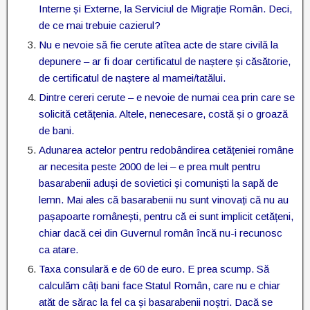
Interne și Externe, la Serviciul de Migrație Român. Deci,
de ce mai trebuie cazierul?
Nu e nevoie să fie cerute atîtea acte de stare civilă la
depunere – ar fi doar certificatul de naștere și căsătorie,
de certificatul de naștere al mamei/tatălui.
Dintre cereri cerute – e nevoie de numai cea prin care se
solicită cetățenia. Altele, nenecesare, costă și o groază
de bani.
Adunarea actelor pentru redobândirea cetățeniei române
ar necesita peste 2000 de lei – e prea mult pentru
basarabenii aduși de sovietici și comuniști la sapă de
lemn. Mai ales că basarabenii nu sunt vinovați că nu au
pașapoarte românești, pentru că ei sunt implicit cetățeni,
chiar dacă cei din Guvernul român încă nu-i recunosc
ca atare.
Taxa consulară e de 60 de euro. E prea scump. Să
calculăm câți bani face Statul Român, care nu e chiar
atăt de sărac la fel ca și basarabenii noștri. Dacă se