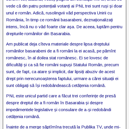
vede că din patru potențiali votanți ai PNL trei sunt ruși și doar
unul e român. Adică, rusolingvii văd perspectiva Unirii cu
România, în timp ce românii basarabeni, deznaționalizați
intens, încă nu o văd foarte clar așa. De aceea, luptăm pentru
drepturile românilor din Basarabia.
Am publicat deja cîteva materiale despre lipsa dreptului
românilor basarabeni de a fi români la ei acasă, pe pămînt
românesc, în al doilea stat românesc. Ei se lovesc de
dificultăți și ca să fie români supuși Statului Român, precum
sunt, de fapt, ca atare și implicit, dar lipsiți abuziv de acest
drept prin nerecunoașterea faptului, urmare a cărei situații ei
sunt obligați să își redobândească cetățenia română.
PNL este unicul partid care a făcut trei conferințe de presă
despre dreptul de a fi român în Basarabia și despre
impedimentele legislative și consulare de a-și redobândi
cetățenia română.
Înainte de a merge săptîmîna trecută la Publika TV, unde mi-