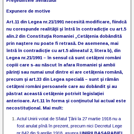
Preşedintele Senatului
Expunere de motive
Art.11 din Legea nr.21/1991 necesită modificare, fiindcă
nu corespunde realităţii şi întră în contradicţie cu art.5
alin.2 din Constituţia Romaniei „Cetăţenia dobândită
prin naştere nu poate fi retrasă. De asemenea, mai
întră în contradicţie cu art.5 alineatul 2, litera b), din
Legea nr.21/1991 – în sensul că sunt cetăţeni români
copiii care s-au născut în afara Romaniei şi ambii
părinţi sau numai unul dintre ei are cetăţenia română,
precum şi art.33 din Legea specială – sunt şi rămân
cetăţeni români persoanele care au dobândit şi au
păstrat această cetăţenie potrivit legislaţiei
anterioare. Art.11 în forma şi conţinutul lui actual este
necostituţional. Mai mult:
Actul Unirii votat de Sfatul Ţării la 27 martie 1918 nu a
fost anulat pînă în prezent, precum nici Decretul Lege
nr.842 din 9 aprilie 1918, asupra
UNIRII BASARABIEI