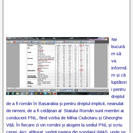
Ne
bucură
m să
va
informă
m și că
luptători
i pentru
dreptul
de a fi român în Basarabia și pentru dreptul implicit, neanulat
de nimeni, de a fi cetățean al Statului Român sunt membri ai
conducerii PNL, fiind vorba de Mihai Ciubotaru și Gheorghe
Viță. În fiecare zi vin români și alogeni la sediul PNL și scriu
cereri. Aici, alăturat, vedeți pagina din sondajul IMAS, unde se