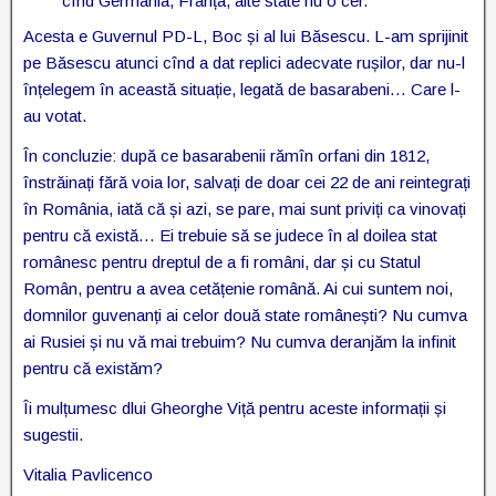
cînd Germania, Franța, alte state nu o cer.
Acesta e Guvernul PD-L, Boc și al lui Băsescu. L-am sprijinit
pe Băsescu atunci cînd a dat replici adecvate rușilor, dar nu-l
înțelegem în această situație, legată de basarabeni… Care l-
au votat.
În concluzie: după ce basarabenii rămîn orfani din 1812,
înstrăinați fără voia lor, salvați de doar cei 22 de ani reintegrați
în România, iată că și azi, se pare, mai sunt priviți ca vinovați
pentru că există… Ei trebuie să se judece în al doilea stat
românesc pentru dreptul de a fi români, dar și cu Statul
Român, pentru a avea cetățenie română. Ai cui suntem noi,
domnilor guvenanți ai celor două state românești? Nu cumva
ai Rusiei și nu vă mai trebuim? Nu cumva deranjăm la infinit
pentru că existăm?
Îi mulțumesc dlui Gheorghe Viță pentru aceste informații și
sugestii.
Vitalia Pavlicenco