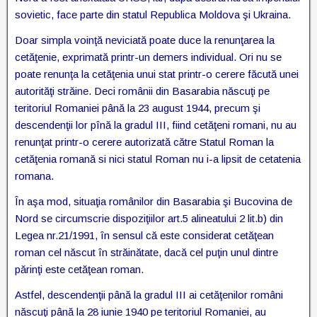
sovietic, face parte din statul Republica Moldova şi Ukraina.
Doar simpla voinţă neviciată poate duce la renunţarea la
cetăţenie, exprimată printr-un demers individual. Ori nu se
poate renunţa la cetăţenia unui stat printr-o cerere făcută unei
autorităţi străine. Deci românii din Basarabia născuţi pe
teritoriul Romaniei până la 23 august 1944, precum şi
descendenţii lor pînă la gradul III, fiind cetăţeni romani, nu au
renunţat printr-o cerere autorizată către Statul Roman la
cetăţenia romană si nici statul Roman nu i-a lipsit de cetatenia
romana.
În aşa mod, situaţia românilor din Basarabia şi Bucovina de
Nord se circumscrie dispoziţiilor art.5 alineatului 2 lit.b) din
Legea nr.21/1991, în sensul că este considerat cetăţean
roman cel născut în străinătate, dacă cel puţin unul dintre
părinţi este cetăţean roman.
Astfel, descendenţii până la gradul III ai cetăţenilor români
născuţi până la 28 iunie 1940 pe teritoriul Romaniei, au