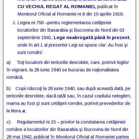
CU VECHUL REGAT AL ROMANIEI,
publicat în
Monitorul Oficial al Romaniei nr.8 din 10 aprilie 1918;
Legea nr.793 –pentru reglementarea cetăţeniei
locuitorilor din Basarabia şi Bucovina de Nord din 03
septembrie 1941,
Lege neabrogată până în prezent
,
unde în art.1 al prezentei Legi se spune clar: Au fost şi
sunt români:
a) Toţi locuitorii din teritoriile desrobite, care, potrivit legilor
în vigoare, la 28 iunie 1940 se bucurau de naţionalitatea
română.
b) Copii născuţi la 28 iunie 1940, sau după această dată, pe
teritoriile desrobite, dacă tatăl sau, în cazul copilului nelegitim,
mama au fost şi sunt cetăţeni români, potrivit prevederilor de
la litera
a
;
c) Regulamentul nr.15 – privitor la constatarea cetăţeniei
române a locuitorilor din Basarabia şi Bucovina de Nord din
26 mai 1942, publicat în Monitorul Oficial al Romaniei partea