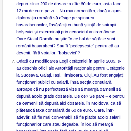
depun zilnic 200 de dosare a cîte 60 de euro, asta face
12 mii de euro pe zi… Nu mai comentăm, dacă a ajuns
diplomația română să cîșige pe spinarea
basarabennnilor, însărăciți cu bună știință de satrapii
bolșevici și exterminați prin genocidul antiromânesc.
Oare Statul Român nu știe în ce hal de sărăcie sunt
românii basarabeni? Sau îi ”pedepsește” pentru că au
devenit, fără voia lor, ”bolșevici”?
Odată cu modificarea Legii cetățeniei în aprilie 2009, s-
au deschis oficii ale Autorității Naționale pentru Cetățenie
la Suceava, Galați, Iași, Timișoara, Cluj. Au fost angajați
funcționari publici cu salarii. Însă secția consulară
aproape că nu perfectează vize să meargă oamenii să
depună acolo gratis dosarele. De ce? Se pare – e pentru
ca oamenii să depună aici dosarele, în Moldova, ca să
plătească taxa consulară de 60 de euro. Oare, într-
adevăr, să fie mai convenabil să fie plătite acolo salarii
funcționarilor care stau degeaba, în loc să meargă