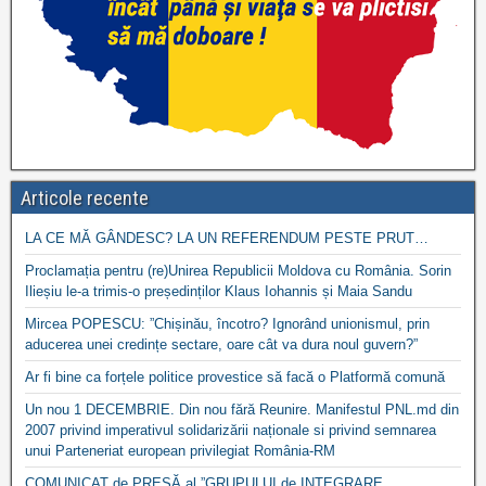
Articole recente
LA CE MĂ GÂNDESC? LA UN REFERENDUM PESTE PRUT…
Proclamația pentru (re)Unirea Republicii Moldova cu România. Sorin
Ilieșiu le-a trimis-o președinților Klaus Iohannis și Maia Sandu
Mircea POPESCU: ”Chișinău, încotro? Ignorând unionismul, prin
aducerea unei credințe sectare, oare cât va dura noul guvern?”
Ar fi bine ca forțele politice provestice să facă o Platformă comună
Un nou 1 DECEMBRIE. Din nou fără Reunire. Manifestul PNL.md din
2007 privind imperativul solidarizării naționale si privind semnarea
unui Parteneriat european privilegiat România-RM
COMUNICAT de PRESĂ al ”GRUPULUI de INTEGRARE