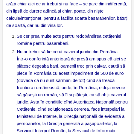
arăta chiar aici ce ar trebui și nu face – se pare din indiferență,
din lipsă de durere adîncă și chiar, poate, din niște
calcule/intenționat, pentru a facilita soarta basarabenilor, bătuți
de soartă, dar nu din vina lor.
Se cer prea multe acte pentru redobândirea cetățeniei
române pentru basarabeni.
Nu ar trebui să fie cerut cazierul juridic din România.
Într-o conferință anterioară de presă am spus că aici se
plătesc degeaba bani, oamenii trec prin calvar, caută să
plece în România cu acest impediment de 500 de euro
(dovada că nu sunt sărmani de tot) cînd să treacă
frontiera românească, unde, în România, e deja nevoie
să găsești un român, să îl și plătești, ca să obții cazierul
juridic. Asta în condițiile cînd Autoritatea Națională pentru
Cetățenie, cînd soluționează cererea, face interpelări la
Ministerul de Interne, la Direcția națională de evidență a
persoanelor, la Direcția generală a pașapoartelor, la
Serviciul Interpol Român, la Serviciul de Informații