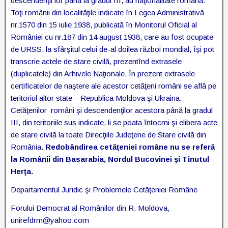
descendenţii lor până la gradul III, au naţionalitate română.
Toţi românii din localităţile indicate în Legea Administrativă
nr.1570 din 15 iulie 1938, publicată în Monitorul Oficial al
României cu nr.187 din 14 august 1938, care au fost ocupate
de URSS, la sfârşitul celui de-al doilea război mondial, îşi pot
transcrie actele de stare civilă, prezentînd extrasele
(duplicatele) din Arhivele Naţionale. În prezent extrasele
certificatelor de naştere ale acestor cetăţeni români se află pe
teritoriul altor state – Republica Moldova şi Ukraina.
Cetăţenilor români şi descendenţilor acestora până la gradul
III, din teritoriile sus indicate, li se poata întocmi şi elibera acte
de stare civilă la toate Direcţiile Judeţene de Stare civilă din
România.
Redobândirea cetăţeniei române nu se referă
la Românii din Basarabia, Nordul Bucovinei şi Tinutul
Herţa.
Departamentul Juridic şi Problemele Cetăţeniei Române
Forului Democrat al Românilor din R. Moldova,
unirefdrm@yahoo.com