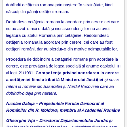
dobîndit cetăţenia romana prin naștere în strainătate, fiind
născuți din părinţi cetăţeni romani.
Dobîndesc cetăţenia romana la acordare prin cerere cei care
nu au avut-o nici o dată şi nici ascendenţii lor nu au avut
legătura cu statul Romania prin cetăţenie. Redobîndesc
cetăţenia romana la acordare prin cerere, cei care au fost
cetăţeni români, dar au pierdut-o din motive neimputabile lor.
Procedura de dobîndire a cetăţeniei romane prin acordare la
cerere, este prevăzută de legea specială şi anume capitolul III
al legii 21/1991.
Competenţa privind acordarea la cerere
a cetăţeniei fiind atribuită Ministerului Justiţiei
şi nu se
referă la românii din Basarabia şi Nordul Bucovinei care au
dobîndit-o deja prin nastere.
Nicolae Dabija – Preşedintele Forului Democrat al
Românilor din R. Moldova, membru al Academiei Române
Gheorghe Viţă – Directorul Departamentului Juridic şi