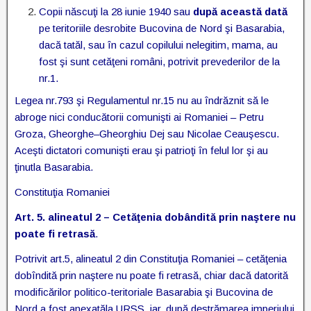
Copii născuţi la 28 iunie 1940 sau
după această dată
pe teritoriile desrobite Bucovina de Nord şi Basarabia,
dacă tatăl, sau în cazul copilului nelegitim, mama, au
fost şi sunt cetăţeni români, potrivit prevederilor de la
nr.1.
Legea nr.793 şi Regulamentul nr.15 nu au îndrăznit să le
abroge nici conducătorii comunişti ai Romaniei – Petru
Groza, Gheorghe–Gheorghiu Dej sau Nicolae Ceauşescu.
Aceşti dictatori comunişti erau şi patrioţi în felul lor şi au
ţinutla Basarabia.
Constituţia Romaniei
Art. 5. alineatul 2 – Cetăţenia dobândită prin naştere nu
poate fi retrasă
.
Potrivit art.5, alineatul 2 din Constituţia Romaniei – cetăţenia
dobîndită prin naştere nu poate fi retrasă, chiar dacă datorită
modificărilor politico-teritoriale Basarabia şi Bucovina de
Nord a fost anexatăla URSS, iar, după destrămarea imperiului