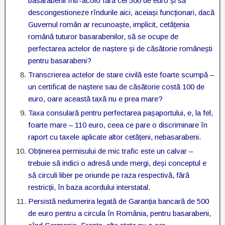
basarabenii într-acolo fără cei 500 de euro și să
descongestioneze rîndurile aici, aceiași funcționari, dacă
Guvernul român ar recunoaște, implicit, cetățenia
română tuturor basarabenilor, să se ocupe de
perfectarea actelor de naștere și de căsătorie românești
pentru basarabeni?
Transcrierea actelor de stare civilă este foarte scumpă –
un certificat de naștere sau de căsătorie costă 100 de
euro, oare această taxă nu e prea mare?
Taxa consulară pentru perfectarea pașaportului, e, la fel,
foarte mare – 110 euro, ceea ce pare o discriminare în
raport cu taxele aplicate altor cetățeni, nebasarabeni.
Obținerea permisului de mic trafic este un calvar –
trebuie să indici o adresă unde mergi, deși conceptul e
să circuli liber pe oriunde pe raza respectivă, fără
restricții, în baza acordului interstatal.
Persistă nedumerira legată de Garanția bancară de 500
de euro pentru a circula în România, pentru basarabeni,