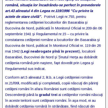
română, situaţia lor încadrându-se perfect în prevederele
art.43 alineatul 4 din Legea nr.119/1996 ”Cu privire la
actele de stare civilă”.
Potrivit Legii nr.793, pentru
reglementarea cetăţeniei locuitorilor din Basarabia şi
Bucovina de Nord, publicată în Monitorul Oficial nr.209 din 06
septembrie 1941 şi Regulamentul nr.15 – cu privire la
constatarea cetăţeniei române a locuitorilor din Basarabia şi
Bucovina de Nord, publicat în Monitorul Oficial nr. 119 din 26
mai 1942 (
Legi neabrogate pînă în prezent
), locuitorii
Basarabiei, Bucovinei de Nord şi Ţinutul Herţa au dobândit
cetăţenia română prin naştere, fapt dovedit prin Legea şi
Regulamentul sus indicat.
Conform art.5 alineatul 2, lit.b, a Legii cetăţeniei române
nr.21/l99l, modificată şi completată, copiii născuţi din părinţi
cetăţeni români în afara României sunt cetăţeni români.
Descendenţii până la
gradul trei
ai cetăţenilor români născuţi
în aceste teritorii sunt cetăţeani români. În aşa mod, ei au
dobândit cetăţenia română în străinătate, fiind născuti din