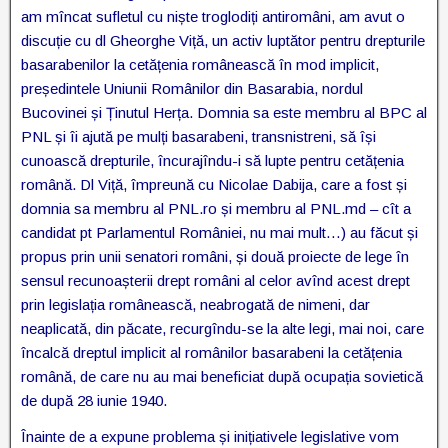
am mîncat sufletul cu niște troglodiți antiromâni, am avut o
discuție cu dl Gheorghe Viță, un activ luptător pentru drepturile
basarabenilor la cetățenia românească în mod implicit,
președintele Uniunii Românilor din Basarabia, nordul
Bucovinei și Ținutul Herța. Domnia sa este membru al BPC al
PNL și îi ajută pe mulți basarabeni, transnistreni, să își
cunoască drepturile, încurajîndu-i să lupte pentru cetățenia
română. Dl Viță, împreună cu Nicolae Dabija, care a fost și
domnia sa membru al PNL.ro și membru al PNL.md – cît a
candidat pt Parlamentul României, nu mai mult…) au făcut și
propus prin unii senatori români, și două proiecte de lege în
sensul recunoașterii drept români al celor avînd acest drept
prin legislația românească, neabrogată de nimeni, dar
neaplicată, din păcate, recurgîndu-se la alte legi, mai noi, care
încalcă dreptul implicit al românilor basarabeni la cetățenia
română, de care nu au mai beneficiat după ocupația sovietică
de după 28 iunie 1940.
Înainte de a expune problema și inițiativele legislative vom