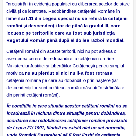
înregistrări în evidenţa populaţiei cu eliberarea actelor de stare
civilă şi de identitate. Redobândirea cetăţeniei Române în
temeul
art.11 din Legea special nu se referă la cetăţenii
români şi descendenţii lor de până la gradul III, care
locuesc pe teritoriile care au fost sub jurisdicţia
Regatului Român până după al doilea război mondial.
Cetăţenii români din aceste teritorii, nici nu pot adresa o
asemenea cerere de redobândire a cetățeniei române
Ministerului Justiţiei şi Libertăţilor Cetăţeneşti pentru simplul
motiv ca
nu au pierdut si nici nu li-a fost retrasa
cetățenia româna pe care au dobândit-o prin naștere (iar
descendenţii lor sunt cetățeani români născuți în străinătate
din parinți cetățeni români).
În conditiile in care situatia acestor cetăţeni români nu se
încadrează în niciuna dintre situațiile pentru dobândirea,
acordarea sau redobândirea cetățeniei române prevăzute
de Legea 21/ 1991, fiindcă nu există nici un act normativ,
unde Românii Basarabeni să fi fost lipsiţi de cetăţenia