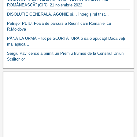
ROMÂNEASCĂ” (GIR), 21 noiembrie 2022
DISOLUȚIE GENERALĂ, AGONIE și… întreg șirul trist…
Petrișor PEIU: Foaia de parcurs a Reunificarii Romaniei cu
R.Moldova
PÂNĂ LA URMĂ – tot pe SCURTĂTURĂ o să o apucați! Dacă veți
mai apuca…
Sergiu Pavlicenco a primit un Premiu frumos de la Consiliul Uniunii
Scriitorilor