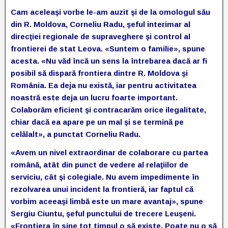
Cam aceleaşi vorbe le-am auzit şi de la omologul său
din R. Moldova, Corneliu Radu, şeful interimar al
direcţiei regionale de supraveghere şi control al
frontierei de stat Leova. «Suntem o familie», spune
acesta. «Nu văd încă un sens la întrebarea dacă ar fi
posibil să dispară frontiera dintre R. Moldova şi
România. Ea deja nu există, iar pentru activitatea
noastră este deja un lucru foarte important.
Colaborăm eficient şi contracarăm orice ilegalitate,
chiar dacă ea apare pe un mal şi se termină pe
celălalt», a punctat Corneliu Radu.
«Avem un nivel extraordinar de colaborare cu partea
română, atât din punct de vedere al relaţiilor de
serviciu, cât şi colegiale. Nu avem impedimente în
rezolvarea unui incident la frontieră, iar faptul că
vorbim aceeaşi limbă este un mare avantaj», spune
Sergiu Ciuntu, şeful punctului de trecere Leuşeni.
«Frontiera în sine tot timpul o să existe. Poate nu o să