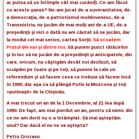
ar putea să se întîmple cât mai curând). Ce-am făcut
cu aceste şanse? Ne-am jucat de-a suveranitatea, de-
a democraţia, de-a patriotismul moldovenesc, de-a
Transnistria, ne jucăm de mai mulţi ani de-a UE, de-a
preşedinţii şi nici o dată nu am căutat să ne jucăm, dar
la modul cel mai serios, cartea Sorţii.
Să scoatem
Prutul din noi şi dintre noi.
Să punem punct rătăcirilor
şi în loc să ne jucăm de-a preşedinţii şi anticipatele, din
care, oricum, nu câştigăm decât noi deziluzii, să
scuipăm pe toate şi pe toţi, să punem la cale un
referendum şi să facem ceea ce trebuia să facem încă
în 1990, dar aşa ca să plângă Putin la Moscova şi toţi
«putinaşii» de la Chişinău.
A mai trecut un an de la 1 Decembrie, al 21-lea după
1990. De fapt, am mai pierdut un an, pentru că nimic din
ce ne-am dorit nu s-a întâmplat. Să mai aşteptăm
unul? Dar dacă el nu ne va aştepta?
Petru Grozavu