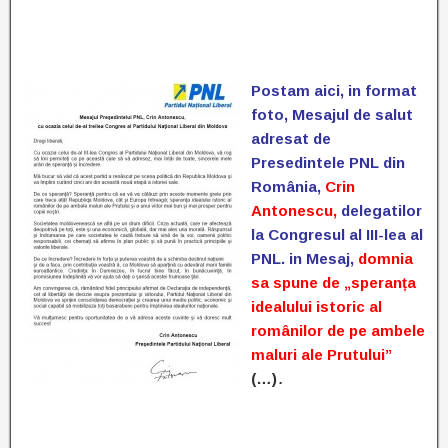
Postam aici, in format
foto, Mesajul de salut
adresat de
Presedintele PNL din
România,
Crin
Antonescu,
delegatilor
la Congresul al III-lea al
PNL. in Mesaj,
domnia
sa spune de „speranța
idealului istoric al
românilor de pe ambele
maluri ale Prutului”
(…)
.