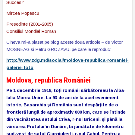
Succes!”
Mircea Popescu
Presedinte (2001-2005)
Consiliul Mondial Roman
Cineva mi-a plasat pe blog aceste doua articole – de Victor
MOSNEAG si Petru GROZAVU, pe care le reproduc:
http://www.zdg.md/social/moldova-republica-romaniei-
galerie-foto
Moldova, republica României
Pe 1 decembrie 1918, toţi românii sărbătoreau la Alba-
Iulia Marea Unire. La 93 de ani de la acel eveniment
istoric, Basarabia şi România sunt despărţite de o
frontieră lungă de aproximativ 680 km, care se întinde
din vecinătatea satului Criva, r-nul Briceni, şi până la
vărsarea Prutului în Dunăre, la jumătate de kilometru
sud-vest de satul Giurgiuleşti, r-nul Cahul. Pentru a