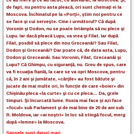
de fapt, nu pentru asta pleacă, ori sunt chemaţi ei la
Moscova. Închinatul pe la «Porţi», ştim noi pentru ce
se face şi cui serveşte. Cine-i următorul? Că după
Voronin şi Dodon, nu se poate întâmpla să nu plece şi
Lupu. Iar dacă pleacă Lupu, va vrea şi Filat. Iar după
Filat, posibil să plece din nou Greceanâi? Sau Filat,
Dodon şi Greceanâi? Dar poate că, de data asta, Lupu,
Dodon şi Greceanâi. Sau Voronin, Filat, Greceanâi şi
Lupu? Că Ghimpu, cu siguranţă, nu. Greu de spus, care
va fi ecuaţia fianlă, la care se va opri Moscova, pentru
că, în 2 ani şi jumătate, «cărţile» au fost bătute şi
jucate de mai multe ori, în funcție de care «boier» din
Chişinău pleca «la curte» şi cu ce pleca… Da, grele
timpuri. Şi încurcată lume. Rusia mai face şi azi face
«focul» sub Parlament şi de mai bine de 20 de ani sub
R. Moldova, iar «ai noştri» în loc să stingă focul, merg
după «lemne» la Moscova.
Şansele sunt daruri mari