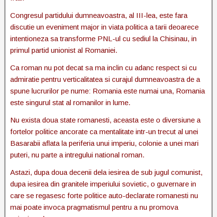
Congresul partidului dumneavoastra, al III-lea, este fara
discutie un eveniment major in viata politica a tarii deoarece
intentioneza sa transforme PNL-ul cu sediul la Chisinau, in
primul partid unionist al Romaniei.
Ca roman nu pot decat sa ma inclin cu adanc respect si cu
admiratie pentru verticalitatea si curajul dumneavoastra de a
spune lucrurilor pe nume: Romania este numai una, Romania
este singurul stat al romanilor in lume.
Nu exista doua state romanesti, aceasta este o diversiune a
fortelor politice ancorate ca mentalitate intr-un trecut al unei
Basarabii aflata la periferia unui imperiu, colonie a unei mari
puteri, nu parte a intregului national roman.
Astazi, dupa doua decenii dela iesirea de sub jugul comunist,
dupa iesirea din granitele imperiului sovietic, o guvernare in
care se regasesc forte politice auto-declarate romanesti nu
mai poate invoca pragmatismul pentru a nu promova