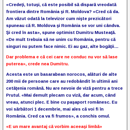
«Credeţi, totuşi, că este posibil să dispară vreodată
frontiera dintre România şi R. Moldova? «Cred că da.
Am văzut odată la televizor cum nişte prezicători
spuneau că R. Moldova şi România se vor uni cândva.
Şi cred în asta», spune optimist Dumitru Musteaţă.
«De mult trebuia să ne unim cu România, pentru că
singuri nu putem face nimic. Ei au gaz, alte bogăţii…
Dar problema e că cei care ne conduc nu vor să lase
puterea», crede nea Dumitru.
Acesta este un basarabean norocos, alături de alte
200 mii de persoane care au redobândit în ultimii ani
cetăţenia română. Nu are nevoie de viză pentru a trece
Prutul. «Mai demult plecam cu viză, dar acum, când
vreau, atunci plec. E bine cu paşaport românesc. Eu
voi sărbători 1 decembrie, mai ales că voi fi în
România. Cred ca va fi frumos», a conchis omul.
«E un mare avantaj că vorbim aceeaşi limbă»