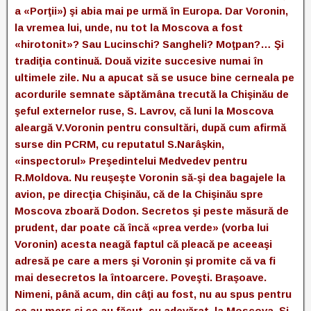
a «Porţii») şi abia mai pe urmă în Europa. Dar Voronin,
la vremea lui, unde, nu tot la Moscova a fost
«hirotonit»? Sau Lucinschi? Sangheli? Moţpan?… Şi
tradiţia continuă. Două vizite succesive numai în
ultimele zile. Nu a apucat să se usuce bine cerneala pe
acordurile semnate săptămâna trecută la Chişinău de
şeful externelor ruse, S. Lavrov, că luni la Moscova
aleargă V.Voronin pentru consultări, după cum afirmă
surse din PCRM, cu reputatul S.Narâşkin,
«inspectorul» Preşedintelui Medvedev pentru
R.Moldova. Nu reuşeşte Voronin să-şi dea bagajele la
avion, pe direcţia Chişinău, că de la Chişinău spre
Moscova zboară Dodon. Secretos şi peste măsură de
prudent, dar poate că încă «prea verde» (vorba lui
Voronin) acesta neagă faptul că pleacă pe aceeaşi
adresă pe care a mers şi Voronin şi promite că va fi
mai desecretos la întoarcere. Poveşti. Braşoave.
Nimeni, până acum, din câţi au fost, nu au spus pentru
ce au mers şi ce au făcut, cu adevărat, la Moscova. Şi,