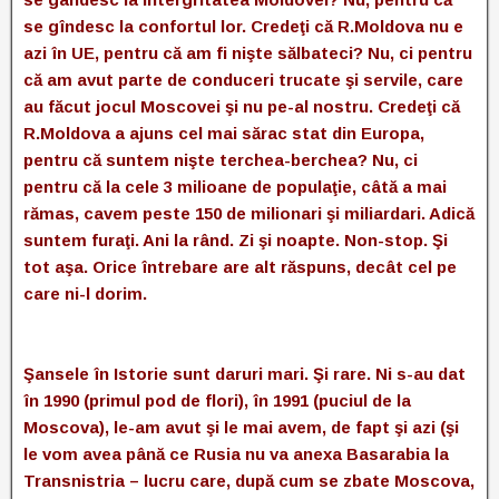
se gîndesc la confortul lor. Credeţi că R.Moldova nu e
azi în UE, pentru că am fi nişte sălbateci? Nu, ci pentru
că am avut parte de conduceri trucate şi servile, care
au făcut jocul Moscovei şi nu pe-al nostru. Credeţi că
R.Moldova a ajuns cel mai sărac stat din Europa,
pentru că suntem nişte terchea-berchea? Nu, ci
pentru că la cele 3 milioane de populaţie, câtă a mai
rămas, cavem peste 150 de milionari şi miliardari. Adică
suntem furaţi. Ani la rând. Zi şi noapte. Non-stop. Şi
tot aşa. Orice întrebare are alt răspuns, decât cel pe
care ni-l dorim.
Şansele în Istorie sunt daruri mari. Şi rare. Ni s-au dat
în 1990 (primul pod de flori), în 1991 (puciul de la
Moscova), le-am avut şi le mai avem, de fapt şi azi (şi
le vom avea până ce Rusia nu va anexa Basarabia la
Transnistria – lucru care, după cum se zbate Moscova,