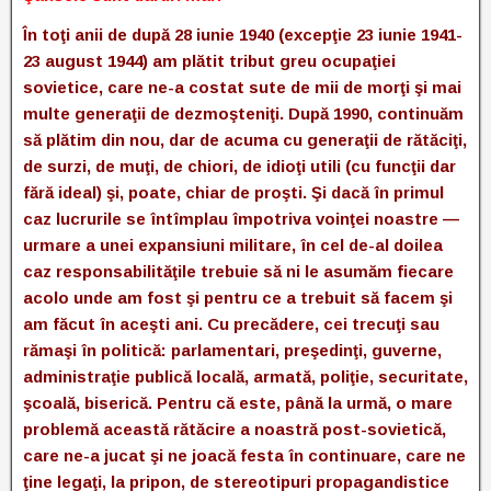
În toţi anii de după 28 iunie 1940 (excepţie 23 iunie 1941-
23 august 1944) am plătit tribut greu ocupaţiei
sovietice, care ne-a costat sute de mii de morţi şi mai
multe generaţii de dezmoşteniţi. După 1990, continuăm
să plătim din nou, dar de acuma cu generaţii de rătăciţi,
de surzi, de muţi, de chiori, de idioţi utili (cu funcţii dar
fără ideal) şi, poate, chiar de proşti. Şi dacă în primul
caz lucrurile se întîmplau împotriva voinţei noastre —
urmare a unei expansiuni militare, în cel de-al doilea
caz responsabilităţile trebuie să ni le asumăm fiecare
acolo unde am fost şi pentru ce a trebuit să facem şi
am făcut în aceşti ani. Cu precădere, cei trecuţi sau
rămaşi în politică: parlamentari, preşedinţi, guverne,
administraţie publică locală, armată, poliţie, securitate,
şcoală, biserică. Pentru că este, până la urmă, o mare
problemă această rătăcire a noastră post-sovietică,
care ne-a jucat şi ne joacă festa în continuare, care ne
ţine legaţi, la pripon, de stereotipuri propagandistice