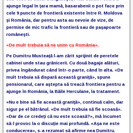
ajunge legal în ţara mamă, basarabenii o pot face prin
cele 9 puncte de frontieră existente între R. Moldova
şi România, dar pentru asta au nevoie de vize, de
permise de mic trafic la frontieră sau de paşapoarte
româneşti.
«De mult trebuia să ne unim cu România».
Pe Dumitru Musteaţă l-am zărit sprijinit de peretele
cabinei unde stau grănicerii. Cu două bagaje alături,
privea îngândurat când într-o parte, când în alta. «De
mult trebuia să dispară această graniţă», spune
pensionarul, care aştepta să treacă frontiera pentru a
ajunge în România, la Băile Herculane, la tratament.
«Nu e bine să fie această graniţă», continuă calm, dar
sigur pe el bătrânul. «De mult trebuia să fie scoasă».
«Dar de ce credeţi că nu este scoasă?», mă încumet
să-l provoc la o discuţie mai profundă. «Aşa ne este
conducerea», s-a rezumat să afirme nea Dumitru.