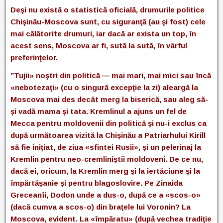
Deşi nu există o statistică oficială, drumurile politice
Chişinău-Moscova sunt, cu siguranţă (au şi fost) cele
mai călătorite drumuri, iar dacă ar exista un top, în
acest sens, Moscova ar fi, sută la sută, în vârful
preferinţelor.
”Tujii» noştri din politică — mai mari, mai mici sau încă
«nebotezaţi» (cu o singură excepţie la zi) aleargă la
Moscova mai des decât merg la biserică, sau aleg să-
şi vadă mama şi tata. Kremlinul a ajuns un fel de
Mecca pentru moldovenii din politică şi nu-i exclus ca
după următoarea vizită la Chişinău a Patriarhului Kirill
să fie iniţiat, de ziua «sfintei Rusii», şi un pelerinaj la
Kremlin pentru neo-cremliniştii moldoveni. De ce nu,
dacă ei, oricum, la Kremlin merg şi la iertăciune şi la
împărtăşanie şi pentru blagoslovire. Pe Zinaida
Greceanîi, Dodon unde a dus-o, după ce a «scos-o»
(dacă cumva a scos-o) din braţele lui Voronin? La
Moscova, evident. La «împăratu» (după vechea tradiţie