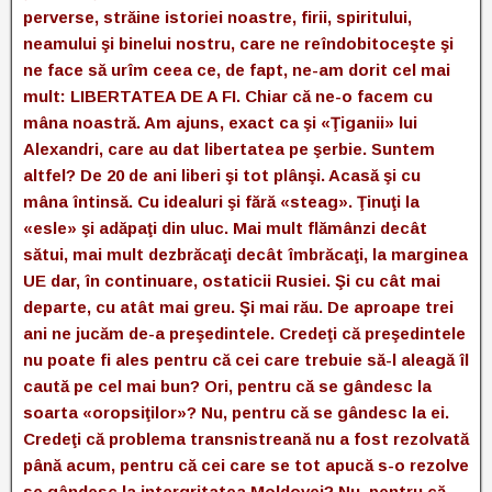
perverse, străine istoriei noastre, firii, spiritului,
neamului şi binelui nostru, care ne reîndobitoceşte şi
ne face să urîm ceea ce, de fapt, ne-am dorit cel mai
mult: LIBERTATEA DE A FI. Chiar că ne-o facem cu
mâna noastră. Am ajuns, exact ca şi «Ţiganii» lui
Alexandri, care au dat libertatea pe şerbie. Suntem
altfel? De 20 de ani liberi şi tot plânşi. Acasă şi cu
mâna întinsă. Cu idealuri şi fără «steag». Ţinuţi la
«esle» şi adăpaţi din uluc. Mai mult flămânzi decât
sătui, mai mult dezbrăcaţi decât îmbrăcaţi, la marginea
UE dar, în continuare, ostaticii Rusiei. Şi cu cât mai
departe, cu atât mai greu. Şi mai rău. De aproape trei
ani ne jucăm de-a preşedintele. Credeţi că preşedintele
nu poate fi ales pentru că cei care trebuie să-l aleagă îl
caută pe cel mai bun? Ori, pentru că se gândesc la
soarta «oropsiţilor»? Nu, pentru că se gândesc la ei.
Credeţi că problema transnistreană nu a fost rezolvată
până acum, pentru că cei care se tot apucă s-o rezolve
se gândesc la intergritatea Moldovei? Nu, pentru că