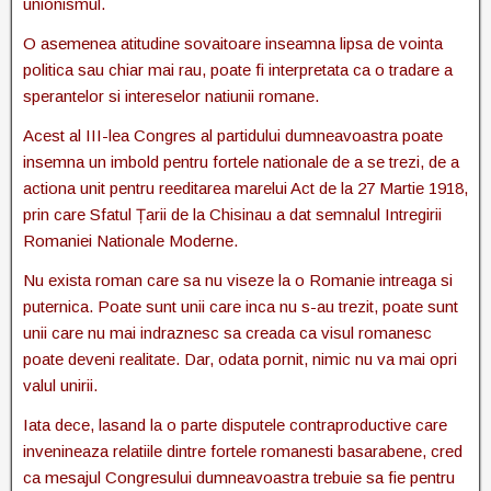
unionismul.
O asemenea atitudine sovaitoare inseamna lipsa de vointa
politica sau chiar mai rau, poate fi interpretata ca o tradare a
sperantelor si intereselor natiunii romane.
Acest al III-lea Congres al partidului dumneavoastra poate
insemna un imbold pentru fortele nationale de a se trezi, de a
actiona unit pentru reeditarea marelui Act de la 27 Martie 1918,
prin care Sfatul Țarii de la Chisinau a dat semnalul Intregirii
Romaniei Nationale Moderne.
Nu exista roman care sa nu viseze la o Romanie intreaga si
puternica. Poate sunt unii care inca nu s-au trezit, poate sunt
unii care nu mai indraznesc sa creada ca visul romanesc
poate deveni realitate. Dar, odata pornit, nimic nu va mai opri
valul unirii.
Iata dece, lasand la o parte disputele contraproductive care
invenineaza relatiile dintre fortele romanesti basarabene, cred
ca mesajul Congresului dumneavoastra trebuie sa fie pentru