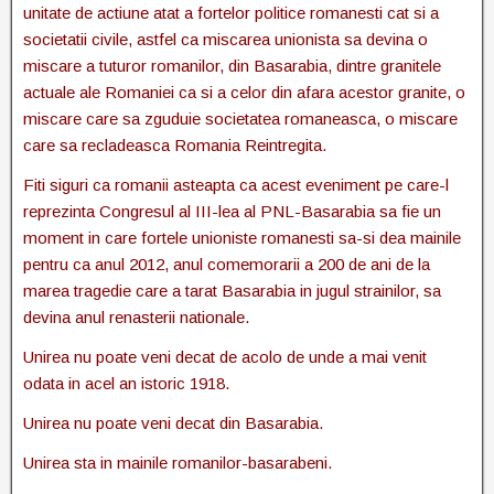
unitate de actiune atat a fortelor politice romanesti cat si a
societatii civile, astfel ca miscarea unionista sa devina o
miscare a tuturor romanilor, din Basarabia, dintre granitele
actuale ale Romaniei ca si a celor din afara acestor granite, o
miscare care sa zguduie societatea romaneasca, o miscare
care sa recladeasca Romania Reintregita.
Fiti siguri ca romanii asteapta ca acest eveniment pe care-l
reprezinta Congresul al III-lea al PNL-Basarabia sa fie un
moment in care fortele unioniste romanesti sa-si dea mainile
pentru ca anul 2012, anul comemorarii a 200 de ani de la
marea tragedie care a tarat Basarabia in jugul strainilor, sa
devina anul renasterii nationale.
Unirea nu poate veni decat de acolo de unde a mai venit
odata in acel an istoric 1918.
Unirea nu poate veni decat din Basarabia.
Unirea sta in mainile romanilor-basarabeni.