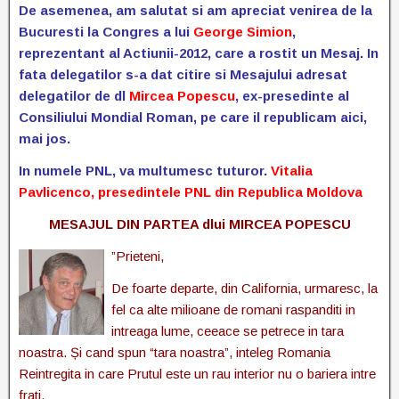
De asemenea, am salutat si am apreciat venirea de la
Bucuresti la Congres a lui
George Simion
,
reprezentant al Actiunii-2012, care a rostit un Mesaj. In
fata delegatilor s-a dat citire si Mesajului adresat
delegatilor de dl
Mircea Popescu
, ex-presedinte al
Consiliului Mondial Roman, pe care il republicam aici,
mai jos.
In numele PNL, va multumesc tuturor.
Vitalia
Pavlicenco, presedintele PNL din Republica Moldova
MESAJUL DIN PARTEA dlui MIRCEA POPESCU
”Prieteni,
De foarte departe, din California, urmaresc, la
fel ca alte milioane de romani raspanditi in
intreaga lume, ceeace se petrece in tara
noastra. Și cand spun “tara noastra”, inteleg Romania
Reintregita in care Prutul este un rau interior nu o bariera intre
frati.