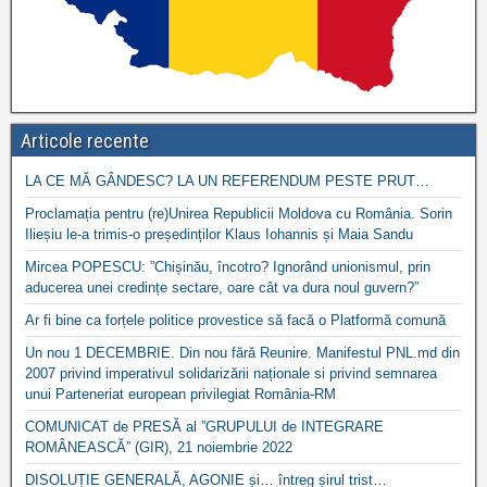
Articole recente
LA CE MĂ GÂNDESC? LA UN REFERENDUM PESTE PRUT…
Proclamația pentru (re)Unirea Republicii Moldova cu România. Sorin
Ilieșiu le-a trimis-o președinților Klaus Iohannis și Maia Sandu
Mircea POPESCU: ”Chișinău, încotro? Ignorând unionismul, prin
aducerea unei credințe sectare, oare cât va dura noul guvern?”
Ar fi bine ca forțele politice provestice să facă o Platformă comună
Un nou 1 DECEMBRIE. Din nou fără Reunire. Manifestul PNL.md din
2007 privind imperativul solidarizării naționale si privind semnarea
unui Parteneriat european privilegiat România-RM
COMUNICAT de PRESĂ al ”GRUPULUI de INTEGRARE
ROMÂNEASCĂ” (GIR), 21 noiembrie 2022
DISOLUȚIE GENERALĂ, AGONIE și… întreg șirul trist…