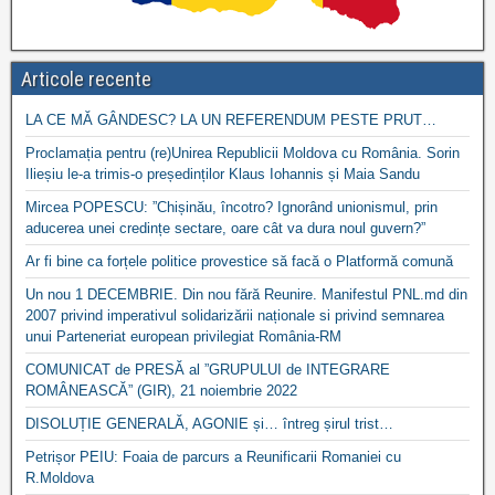
Articole recente
LA CE MĂ GÂNDESC? LA UN REFERENDUM PESTE PRUT…
Proclamația pentru (re)Unirea Republicii Moldova cu România. Sorin
Ilieșiu le-a trimis-o președinților Klaus Iohannis și Maia Sandu
Mircea POPESCU: ”Chișinău, încotro? Ignorând unionismul, prin
aducerea unei credințe sectare, oare cât va dura noul guvern?”
Ar fi bine ca forțele politice provestice să facă o Platformă comună
Un nou 1 DECEMBRIE. Din nou fără Reunire. Manifestul PNL.md din
2007 privind imperativul solidarizării naționale si privind semnarea
unui Parteneriat european privilegiat România-RM
COMUNICAT de PRESĂ al ”GRUPULUI de INTEGRARE
ROMÂNEASCĂ” (GIR), 21 noiembrie 2022
DISOLUȚIE GENERALĂ, AGONIE și… întreg șirul trist…
Petrișor PEIU: Foaia de parcurs a Reunificarii Romaniei cu
R.Moldova