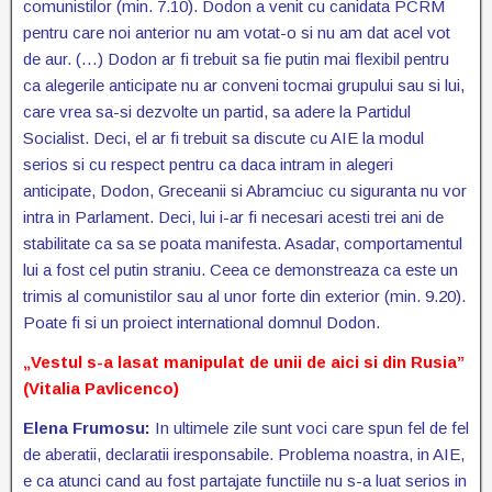
comunistilor (min. 7.10). Dodon a venit cu canidata PCRM
pentru care noi anterior nu am votat-o si nu am dat acel vot
de aur. (…) Dodon ar fi trebuit sa fie putin mai flexibil pentru
ca alegerile anticipate nu ar conveni tocmai grupului sau si lui,
care vrea sa-si dezvolte un partid, sa adere la Partidul
Socialist. Deci, el ar fi trebuit sa discute cu AIE la modul
serios si cu respect pentru ca daca intram in alegeri
anticipate, Dodon, Greceanii si Abramciuc cu siguranta nu vor
intra in Parlament. Deci, lui i-ar fi necesari acesti trei ani de
stabilitate ca sa se poata manifesta. Asadar, comportamentul
lui a fost cel putin straniu. Ceea ce demonstreaza ca este un
trimis al comunistilor sau al unor forte din exterior (min. 9.20).
Poate fi si un proiect international domnul Dodon.
„Vestul s-a lasat manipulat de unii de aici si din Rusia”
(Vitalia Pavlicenco)
Elena Frumosu:
In ultimele zile sunt voci care spun fel de fel
de aberatii, declaratii iresponsabile. Problema noastra, in AIE,
e ca atunci cand au fost partajate functiile nu s-a luat serios in