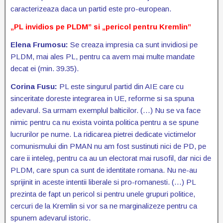
caracterizeaza daca un partid este pro-european.
„PL invidios pe PLDM” si „pericol pentru Kremlin”
Elena Frumosu:
Se creaza impresia ca sunt invidiosi pe
PLDM, mai ales PL, pentru ca avem mai multe mandate
decat ei (min. 39.35).
Corina Fusu:
PL este singurul partid din AIE care cu
sinceritate doreste integrarea in UE, reforme si sa spuna
adevarul. Sa urmam exemplul balticilor. (…) Nu se va face
nimic pentru ca nu exista vointa politica pentru a se spune
lucrurilor pe nume. La ridicarea pietrei dedicate victimelor
comunismului din PMAN nu am fost sustinuti nici de PD, pe
care ii inteleg, pentru ca au un electorat mai rusofil, dar nici de
PLDM, care spun ca sunt de identitate romana. Nu ne-au
sprijinit in aceste intentii liberale si pro-romanesti. (…) PL
prezinta de fapt un pericol si pentru unele grupuri politice,
cercuri de la Kremlin si vor sa ne marginalizeze pentru ca
spunem adevarul istoric.