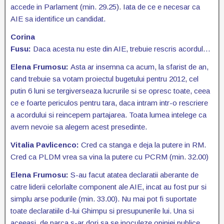
accede in Parlament (min. 29.25). Iata de ce e necesar ca
AIE sa identifice un candidat.
Corina
Fusu:
Daca acesta nu este din AIE, trebuie rescris acordul…
Elena Frumosu:
Asta ar insemna ca acum, la sfarist de an,
cand trebuie sa votam proiectul bugetului pentru 2012, cel
putin 6 luni se tergiverseaza lucrurile si se opresc toate, ceea
ce e foarte periculos pentru tara, daca intram intr-o rescriere
a acordului si reincepem partajarea. Toata lumea intelege ca
avem nevoie sa alegem acest presedinte.
Vitalia Pavlicenco:
Cred ca stanga e deja la putere in RM.
Cred ca PLDM vrea sa vina la putere cu PCRM (min. 32.00)
Elena Frumosu:
S-au facut atatea declaratii aberante de
catre liderii celorlalte component ale AIE, incat au fost pur si
simplu arse podurile (min. 33.00). Nu mai pot fi suportate
toate declaratiile d-lui Ghimpu si presupunerile lui. Una si
aceeasi, de parca s-ar dori sa se inoculeze opiniei publice