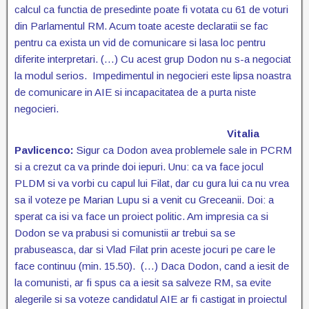
calcul ca functia de presedinte poate fi votata cu 61 de voturi
din Parlamentul RM. Acum toate aceste declaratii se fac
pentru ca exista un vid de comunicare si lasa loc pentru
diferite interpretari. (…) Cu acest grup Dodon nu s-a negociat
la modul serios. Impedimentul in negocieri este lipsa noastra
de comunicare in AIE si incapacitatea de a purta niste
negocieri.
Vitalia
Pavlicenco:
Sigur ca Dodon avea problemele sale in PCRM
si a crezut ca va prinde doi iepuri. Unu: ca va face jocul
PLDM si va vorbi cu capul lui Filat, dar cu gura lui ca nu vrea
sa il voteze pe Marian Lupu si a venit cu Greceanii. Doi: a
sperat ca isi va face un proiect politic. Am impresia ca si
Dodon se va prabusi si comunistii ar trebui sa se
prabuseasca, dar si Vlad Filat prin aceste jocuri pe care le
face continuu (min. 15.50). (…) Daca Dodon, cand a iesit de
la comunisti, ar fi spus ca a iesit sa salveze RM, sa evite
alegerile si sa voteze candidatul AIE ar fi castigat in proiectul