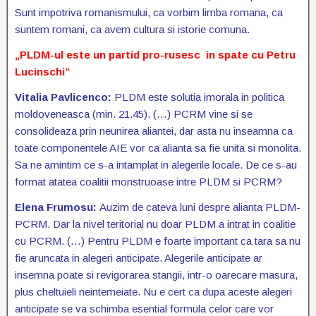
Sunt impotriva romanismului, ca vorbim limba romana, ca
suntem romani, ca avem cultura si istorie comuna.
„PLDM-ul este un partid pro-rusesc in spate cu Petru
Lucinschi”
Vitalia Pavlicenco:
PLDM este solutia imorala in politica
moldoveneasca (min. 21.45). (…) PCRM vine si se
consolideaza prin neunirea aliantei, dar asta nu inseamna ca
toate componentele AIE vor ca alianta sa fie unita si monolita.
Sa ne amintim ce s-a intamplat in alegerile locale. De ce s-au
format atatea coalitii monstruoase intre PLDM si PCRM?
Elena Frumosu:
Auzim de cateva luni despre alianta PLDM-
PCRM. Dar la nivel teritorial nu doar PLDM a intrat in coalitie
cu PCRM. (…) Pentru PLDM e foarte important ca tara sa nu
fie aruncata in alegeri anticipate. Alegerile anticipate ar
insemna poate si revigorarea stangii, intr-o oarecare masura,
plus cheltuieli neintemeiate. Nu e cert ca dupa aceste alegeri
anticipate se va schimba esential formula celor care vor