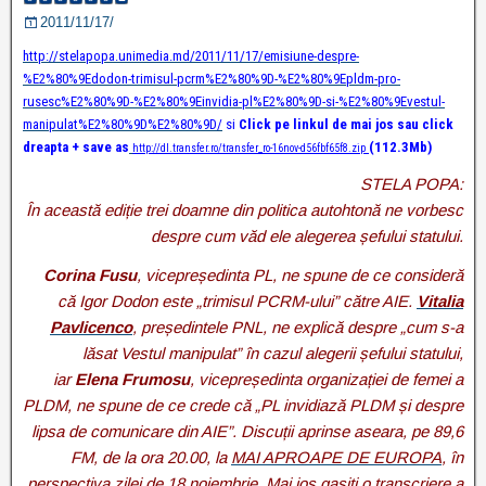
2011/11/17/
http://stelapopa.unimedia.md/2011/11/17/emisiune-despre-
%E2%80%9Edodon-trimisul-pcrm%E2%80%9D-%E2%80%9Epldm-pro-
rusesc%E2%80%9D-%E2%80%9Einvidia-pl%E2%80%9D-si-%E2%80%9Evestul-
manipulat%E2%80%9D%E2%80%9D/
si
Click pe linkul de mai jos sau click
dreapta + save as
(112.3Mb)
http://dl.transfer.ro/transfer_ro-16nov-d56fbf65f8.zip
STELA POPA:
În această ediție trei doamne din politica autohtonă ne vorbesc
despre cum văd ele alegerea șefului statului.
Corina Fusu
, vicepreședinta PL, ne spune de ce consideră
că Igor Dodon este „trimisul PCRM-ului” către AIE.
Vitalia
Pavlicenco
, președintele PNL, ne explică despre „cum s-a
lăsat Vestul manipulat” în cazul alegerii șefului statului,
iar
Elena Frumosu
, vicepreședinta organizației de femei a
PLDM, ne spune de ce crede că „PL invidiază PLDM și despre
lipsa de comunicare din AIE”. Discuții aprinse aseara, pe 89,6
FM, de la ora 20.00, la
MAI APROAPE DE EUROPA
, în
perspectiva zilei de 18 noiembrie. Mai jos gasiti o transcriere a