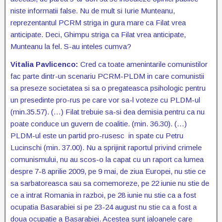
niste informatii false. Nu de mult si Iurie Munteanu,
reprezentantul PCRM striga in gura mare ca Filat vrea
anticipate. Deci, Ghimpu striga ca Filat vrea anticipate,
Munteanu la fel. S-au inteles cumva?
Vitalia Pavlicenco:
Cred ca toate amenintarile comunistilor
fac parte dintr-un scenariu PCRM-PLDM in care comunistii
sa preseze societatea si sa o pregateasca psihologic pentru
un presedinte pro-rus pe care vor sa-l voteze cu PLDM-ul
(min.35.57). (…) Filat trebuie sa-si dea demisia pentru ca nu
poate conduce un guvern de coalitie. (min. 36.30). (…)
PLDM-ul este un partid pro-rusesc in spate cu Petru
Lucinschi (min. 37.00). Nu a sprijinit raportul privind crimele
comunismului, nu au scos-o la capat cu un raport ca lumea
despre 7-8 aprilie 2009, pe 9 mai, de ziua Europei, nu stie ce
sa sarbatoreasca sau sa comemoreze, pe 22 iunie nu stie de
ce a intrat Romania in razboi, pe 28 iunie nu stie ca a fost
ocupatia Basarabiei si pe 23-24 august nu stie ca a fost a
doua ocupatie a Basarabiei. Acestea sunt jaloanele care