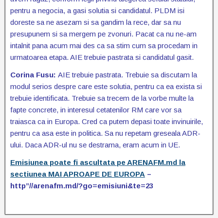
pentru a negocia, a gasi solutia si candidatul. PLDM isi
doreste sa ne asezam si sa gandim la rece, dar sa nu
presupunem si sa mergem pe zvonuri. Pacat ca nu ne-am
intalnit pana acum mai des ca sa stim cum sa procedam in
urmatoarea etapa. AIE trebuie pastrata si candidatul gasit.
Corina Fusu:
AIE trebuie pastrata. Trebuie sa discutam la
modul serios despre care este solutia, pentru ca ea exista si
trebuie identificata. Trebuie sa trecem de la vorbe multe la
fapte concrete, in interesul cetatenilor RM care vor sa
traiasca ca in Europa. Cred ca putem depasi toate invinuirile,
pentru ca asa este in politica. Sa nu repetam greseala ADR-
ului. Daca ADR-ul nu se destrama, eram acum in UE.
Emisiunea poate fi ascultata pe ARENAFM.md la
sectiunea MAI APROAPE DE EUROPA
–
http”//arenafm.md/?go=emisiuni&te=23