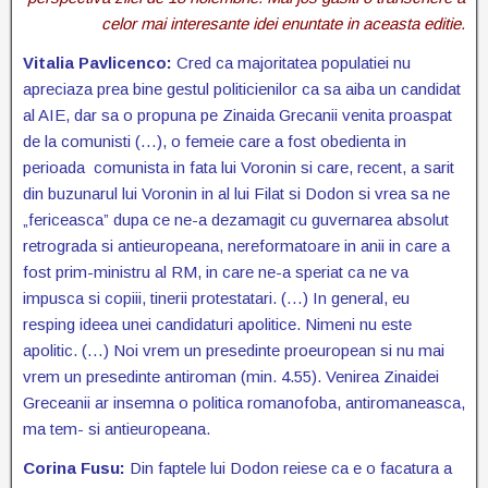
celor mai interesante idei enuntate in aceasta editie.
Vitalia Pavlicenco:
Cred ca majoritatea populatiei nu
apreciaza prea bine gestul politicienilor ca sa aiba un candidat
al AIE, dar sa o propuna pe Zinaida Grecanii venita proaspat
de la comunisti (…), o femeie care a fost obedienta in
perioada comunista in fata lui Voronin si care, recent, a sarit
din buzunarul lui Voronin in al lui Filat si Dodon si vrea sa ne
„fericeasca” dupa ce ne-a dezamagit cu guvernarea absolut
retrograda si antieuropeana, nereformatoare in anii in care a
fost prim-ministru al RM, in care ne-a speriat ca ne va
impusca si copiii, tinerii protestatari. (…) In general, eu
resping ideea unei candidaturi apolitice. Nimeni nu este
apolitic. (…) Noi vrem un presedinte proeuropean si nu mai
vrem un presedinte antiroman (min. 4.55). Venirea Zinaidei
Greceanii ar insemna o politica romanofoba, antiromaneasca,
ma tem- si antieuropeana.
Corina Fusu:
Din faptele lui Dodon reiese ca e o facatura a