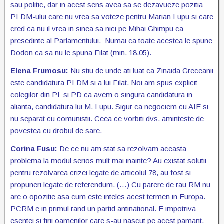
sau politic, dar in acest sens avea sa se dezavueze pozitia
PLDM-ului care nu vrea sa voteze pentru Marian Lupu si care
cred ca nu il vrea in sinea sa nici pe Mihai Ghimpu ca
presedinte al Parlamentului. Numai ca toate acestea le spune
Dodon ca sa nu le spuna Filat (min. 18.05).
Elena Frumosu:
Nu stiu de unde ati luat ca Zinaida Greceanii
este candidatura PLDM si a lui Filat. Noi am spus explicit
colegilor din PL si PD ca avem o singura candidatura in
alianta, candidatura lui M. Lupu. Sigur ca negociem cu AIE si
nu separat cu comunistii. Ceea ce vorbiti dvs. aminteste de
povestea cu drobul de sare.
Corina Fusu:
De ce nu am stat sa rezolvam aceasta
problema la modul serios mult mai inainte? Au existat solutii
pentru rezolvarea crizei legate de articolul 78, au fost si
propuneri legate de referendum. (…) Cu parere de rau RM nu
are o opozitie asa cum este inteles acest termen in Europa.
PCRM e in primul rand un partid antinational. E impotriva
esentei si firii oamenilor care s-au nascut pe acest pamant.