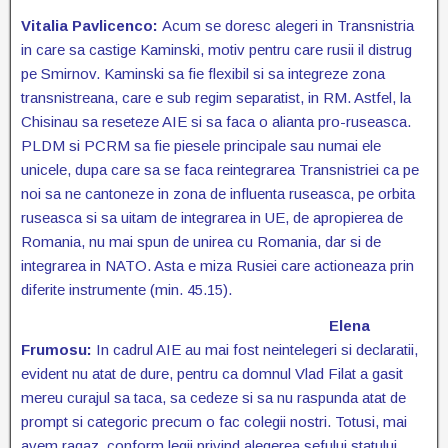
Vitalia Pavlicenco:
Acum se doresc alegeri in Transnistria
in care sa castige Kaminski, motiv pentru care rusii il distrug
pe Smirnov. Kaminski sa fie flexibil si sa integreze zona
transnistreana, care e sub regim separatist, in RM. Astfel, la
Chisinau sa reseteze AIE si sa faca o alianta pro-ruseasca.
PLDM si PCRM sa fie piesele principale sau numai ele
unicele, dupa care sa se faca reintegrarea Transnistriei ca pe
noi sa ne cantoneze in zona de influenta ruseasca, pe orbita
ruseasca si sa uitam de integrarea in UE, de apropierea de
Romania, nu mai spun de unirea cu Romania, dar si de
integrarea in NATO. Asta e miza Rusiei care actioneaza prin
diferite instrumente (min. 45.15).
Elena
Frumosu:
In cadrul AIE au mai fost neintelegeri si declaratii,
evident nu atat de dure, pentru ca domnul Vlad Filat a gasit
mereu curajul sa taca, sa cedeze si sa nu raspunda atat de
prompt si categoric precum o fac colegii nostri. Totusi, mai
avem ragaz, conform legii privind alegerea sefului statului,