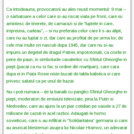
Ca intodeauna, provocatorii au ales reusit momentul: 9 mai –
o sarbatoare a celor care si-au riscat viata pe front, care isi
amintesc de tinerete, de camarazi si de “luptele in care,
impreuna, cadeau”, – si nu preferata celor care li s-au alipit,
care nu au luptat o zi, dar care au profitat de pe urma lor, de
cele mai multe ori nascuti dupa 1945, dar care nu si-au
impuns un degetel de dragul Patriei, impototonati, ca ciorile in
pene de paun, in simbolurile cavalerilor cu Sfintul Gheorghe in
piept (pacat ca nu-si fac si ordine din martipan), care cara
dupa ei in Piata Rosie niste bucati de tabla balistica si care
privesc salutul ca pe unul de bazar.
Nu-i poti numara – de la banalii cu panglici Sfintul Gheorghe in
piept, moderatori de emisiuni televizate, pina la Putin si
Medvedev, care au ajuns la un piar cotidian pe oasele a 27 de
milioane de cazuti in acel razboi. Adaugati-le homo
sovieticus, care s-au infiltrat in “Solidaritatea” germana si care
au aruncat blestemuri asupra lui Nicolae Hramov, un adevarat