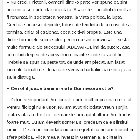
– Nu cred. Prietenii, oamenii dintr-o parte vor spune ca sint
puternica si foarte clar orientata. Asa este – un altul demult ar
fi renuntat, in societatea noastra, la viata politica, la lupta.
Cred ca succesul depinde, totusi, de tendinta de a reusi, de a
termina, chiar si esalonat, ceea ce ti-ai propus. Este una
dintre formulele succesului, pentru ca sint convinsa – exista
multe formule ale succesului. ADEVARUL imi da putere, asa
cum il inteleg eu, de aceea merg inainte si cite ceva obtin.
Trebuie sa spun ca peste tot, de unde am plecat, am lasat
lucrurile la inaltime, dupa care veneau barbatiii, care incepeau
sa le distruga.
– Ce rol il joaca banii in viata Dumneavoastra?
– Deloc neimportant. Am lucrat foarte mult impreuna cu sotul.
Pentru filologi nu e usor. Nu am avut niciodata vreun sprijin,
toata viata am fost noi cei care le-am ajutat altora. Am tradus
foarte mult. Eu am devenit somera si credeam ca e sfirsitul
lumii … De atunci niciodata nu am regretat ca nu am muncit in
sfera publica. Fiica mea a invatat in Germania, a cintat in