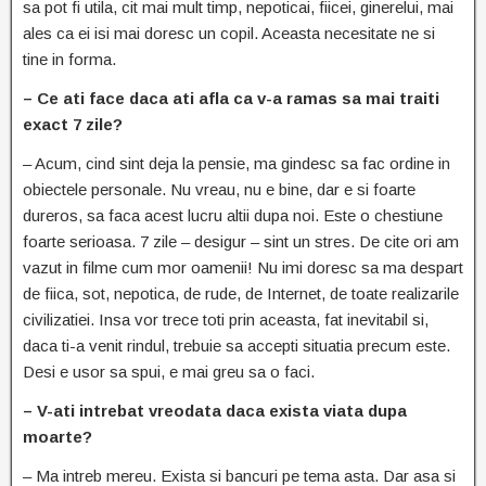
sa pot fi utila, cit mai mult timp, nepoticai, fiicei, ginerelui, mai
ales ca ei isi mai doresc un copil. Aceasta necesitate ne si
tine in forma.
– Ce ati face daca ati afla ca v-a ramas sa mai traiti
exact 7 zile?
– Acum, cind sint deja la pensie, ma gindesc sa fac ordine in
obiectele personale. Nu vreau, nu e bine, dar e si foarte
dureros, sa faca acest lucru altii dupa noi. Este o chestiune
foarte serioasa. 7 zile – desigur – sint un stres. De cite ori am
vazut in filme cum mor oamenii! Nu imi doresc sa ma despart
de fiica, sot, nepotica, de rude, de Internet, de toate realizarile
civilizatiei. Insa vor trece toti prin aceasta, fat inevitabil si,
daca ti-a venit rindul, trebuie sa accepti situatia precum este.
Desi e usor sa spui, e mai greu sa o faci.
– V-ati intrebat vreodata daca exista viata dupa
moarte?
– Ma intreb mereu. Exista si bancuri pe tema asta. Dar asa si