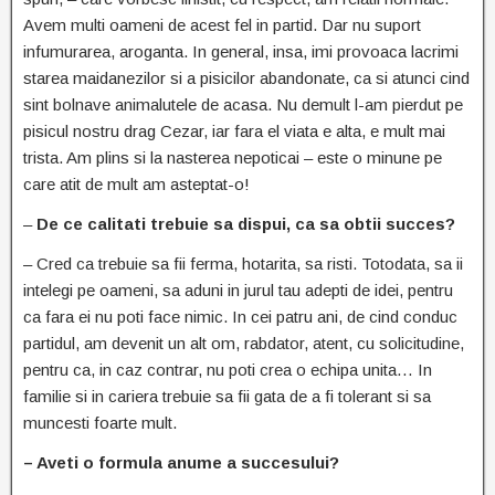
Avem multi oameni de acest fel in partid. Dar nu suport
infumurarea, aroganta. In general, insa, imi provoaca lacrimi
starea maidanezilor si a pisicilor abandonate, ca si atunci cind
sint bolnave animalutele de acasa. Nu demult l-am pierdut pe
pisicul nostru drag Cezar, iar fara el viata e alta, e mult mai
trista. Am plins si la nasterea nepoticai – este o minune pe
care atit de mult am asteptat-o!
–
De ce calitati trebuie sa dispui, ca sa obtii succes?
– Cred ca trebuie sa fii ferma, hotarita, sa risti. Totodata, sa ii
intelegi pe oameni, sa aduni in jurul tau adepti de idei, pentru
ca fara ei nu poti face nimic. In cei patru ani, de cind conduc
partidul, am devenit un alt om, rabdator, atent, cu solicitudine,
pentru ca, in caz contrar, nu poti crea o echipa unita… In
familie si in cariera trebuie sa fii gata de a fi tolerant si sa
muncesti foarte mult.
– Aveti o formula anume a succesului?