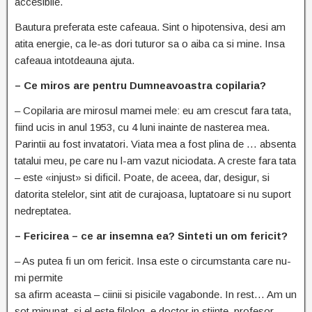
accesibile.
Bautura preferata este cafeaua. Sint o hipotensiva, desi am
atita energie, ca le-as dori tuturor sa o aiba ca si mine. Insa
cafeaua intotdeauna ajuta.
– Ce miros are pentru Dumneavoastra copilaria?
– Copilaria are mirosul mamei mele: eu am crescut fara tata,
fiind ucis in anul 1953, cu 4 luni inainte de nasterea mea.
Parintii au fost invatatori. Viata mea a fost plina de … absenta
tatalui meu, pe care nu l-am vazut niciodata. A creste fara tata
– este «injust» si dificil. Poate, de aceea, dar, desigur, si
datorita stelelor, sint atit de curajoasa, luptatoare si nu suport
nedreptatea.
– Fericirea – ce ar insemna ea? Sinteti un om fericit?
– As putea fi un om fericit. Insa este o circumstanta care nu-
mi permite
sa afirm aceasta – ciinii si pisicile vagabonde. In rest… Am un
sot minunat, si el este filolog, e doctor in stiinte, profesor,