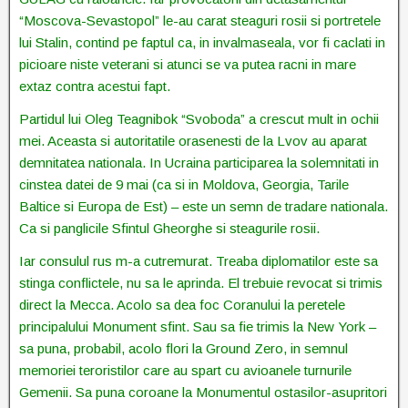
“Moscova-Sevastopol” le-au carat steaguri rosii si portretele
lui Stalin, contind pe faptul ca, in invalmaseala, vor fi caclati in
picioare niste veterani si atunci se va putea racni in mare
extaz contra acestui fapt.
Partidul lui Oleg Teagnibok “Svoboda” a crescut mult in ochii
mei. Aceasta si autoritatile orasenesti de la Lvov au aparat
demnitatea nationala. In Ucraina participarea la solemnitati in
cinstea datei de 9 mai (ca si in Moldova, Georgia, Tarile
Baltice si Europa de Est) – este un semn de tradare nationala.
Ca si panglicile Sfintul Gheorghe si steagurile rosii.
Iar consulul rus m-a cutremurat. Treaba diplomatilor este sa
stinga conflictele, nu sa le aprinda. El trebuie revocat si trimis
direct la Mecca. Acolo sa dea foc Coranului la peretele
principalului Monument sfint. Sau sa fie trimis la New York –
sa puna, probabil, acolo flori la Ground Zero, in semnul
memoriei teroristilor care au spart cu avioanele turnurile
Gemenii. Sa puna coroane la Monumentul ostasilor-asupritori