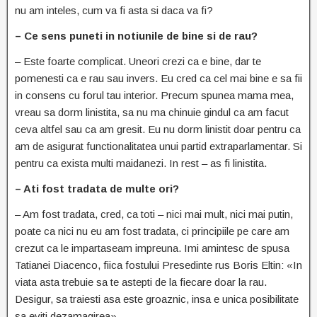
nu am inteles, cum va fi asta si daca va fi?
– Ce sens puneti in notiunile de bine si de rau?
– Este foarte complicat. Uneori crezi ca e bine, dar te
pomenesti ca e rau sau invers. Eu cred ca cel mai bine e sa fii
in consens cu forul tau interior. Precum spunea mama mea,
vreau sa dorm linistita, sa nu ma chinuie gindul ca am facut
ceva altfel sau ca am gresit. Eu nu dorm linistit doar pentru ca
am de asigurat functionalitatea unui partid extraparlamentar. Si
pentru ca exista multi maidanezi. In rest – as fi linistita.
– Ati fost tradata de multe ori?
– Am fost tradata, cred, ca toti – nici mai mult, nici mai putin,
poate ca nici nu eu am fost tradata, ci principiile pe care am
crezut ca le impartaseam impreuna. Imi amintesc de spusa
Tatianei Diacenco, fiica fostului Presedinte rus Boris Eltin: «In
viata asta trebuie sa te astepti de la fiecare doar la rau.
Desigur, sa traiesti asa este groaznic, insa e unica posibilitate
sa eviti dezamagirea».