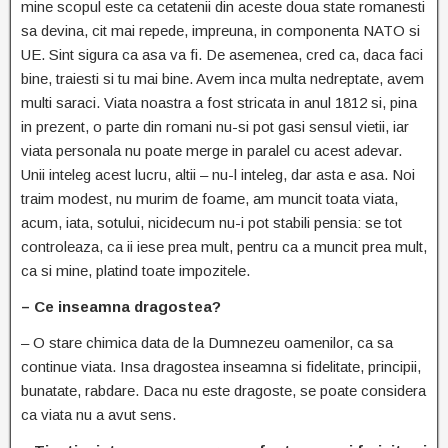
mine scopul este ca cetatenii din aceste doua state romanesti
sa devina, cit mai repede, impreuna, in componenta NATO si
UE. Sint sigura ca asa va fi. De asemenea, cred ca, daca faci
bine, traiesti si tu mai bine. Avem inca multa nedreptate, avem
multi saraci. Viata noastra a fost stricata in anul 1812 si, pina
in prezent, o parte din romani nu-si pot gasi sensul vietii, iar
viata personala nu poate merge in paralel cu acest adevar.
Unii inteleg acest lucru, altii – nu-l inteleg, dar asta e asa. Noi
traim modest, nu murim de foame, am muncit toata viata,
acum, iata, sotului, nicidecum nu-i pot stabili pensia: se tot
controleaza, ca ii iese prea mult, pentru ca a muncit prea mult,
ca si mine, platind toate impozitele.
– Ce inseamna dragostea?
– O stare chimica data de la Dumnezeu oamenilor, ca sa
continue viata. Insa dragostea inseamna si fidelitate, principii,
bunatate, rabdare. Daca nu este dragoste, se poate considera
ca viata nu a avut sens.