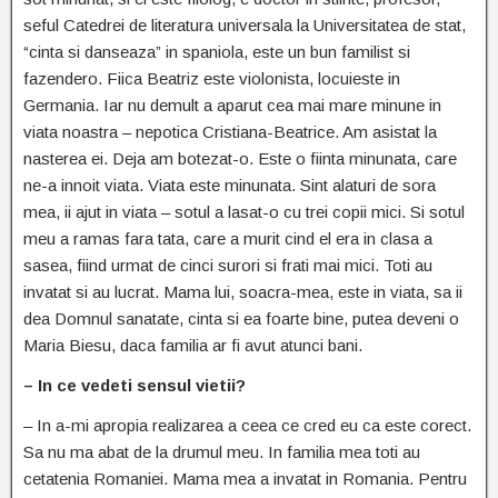
seful Catedrei de literatura universala la Universitatea de stat,
“cinta si danseaza” in spaniola, este un bun familist si
fazendero. Fiica Beatriz este violonista, locuieste in
Germania. Iar nu demult a aparut cea mai mare minune in
viata noastra – nepotica Cristiana-Beatrice. Am asistat la
nasterea ei. Deja am botezat-o. Este o fiinta minunata, care
ne-a innoit viata. Viata este minunata. Sint alaturi de sora
mea, ii ajut in viata – sotul a lasat-o cu trei copii mici. Si sotul
meu a ramas fara tata, care a murit cind el era in clasa a
sasea, fiind urmat de cinci surori si frati mai mici. Toti au
invatat si au lucrat. Mama lui, soacra-mea, este in viata, sa ii
dea Domnul sanatate, cinta si ea foarte bine, putea deveni o
Maria Biesu, daca familia ar fi avut atunci bani.
– In ce vedeti sensul vietii?
– In a-mi apropia realizarea a ceea ce cred eu ca este corect.
Sa nu ma abat de la drumul meu. In familia mea toti au
cetatenia Romaniei. Mama mea a invatat in Romania. Pentru