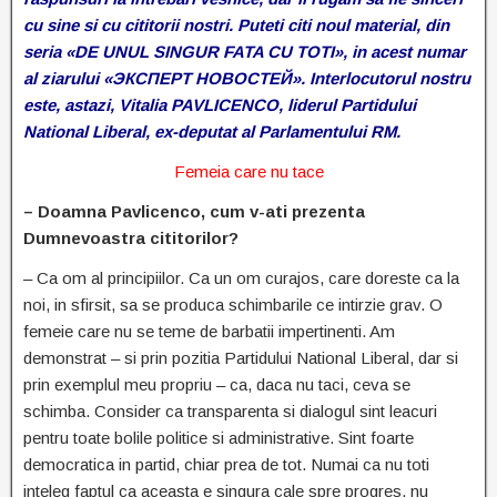
cu sine si cu cititorii nostri. Puteti citi noul material, din
seria «DE UNUL SINGUR FATA CU TOTI», in acest numar
al ziarului «ЭКСПЕРТ НОВОСТЕЙ». Interlocutorul nostru
este, astazi, Vitalia PAVLICENCO, liderul Partidului
National Liberal, ex-deputat al Parlamentului RM.
Femeia care nu tace
– Doamna Pavlicenco, cum v-ati prezenta
Dumnevoastra cititorilor?
– Ca om al principiilor. Ca un om curajos, care doreste ca la
noi, in sfirsit, sa se produca schimbarile ce intirzie grav. O
femeie care nu se teme de barbatii impertinenti. Am
demonstrat – si prin pozitia Partidului National Liberal, dar si
prin exemplul meu propriu – ca, daca nu taci, ceva se
schimba. Consider ca transparenta si dialogul sint leacuri
pentru toate bolile politice si administrative. Sint foarte
democratica in partid, chiar prea de tot. Numai ca nu toti
inteleg faptul ca aceasta e singura cale spre progres, nu