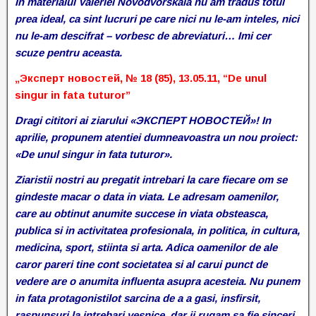
In materialul Valeriei Novodvorskaia nu am tradus totul
prea ideal, ca sint lucruri pe care nici nu le-am inteles, nici
nu le-am descifrat – vorbesc de abreviaturi… Imi cer
scuze pentru aceasta.
„Эксперт новостей, № 18 (85), 13.05.11, “De unul
singur in fata tuturor”
Dragi cititori ai ziarului «ЭКСПЕРТ НОВОСТЕЙ»! In
aprilie, propunem atentiei dumneavoastra un nou proiect:
«De unul singur in fata tuturor».
Ziaristii nostri au pregatit intrebari la care fiecare om se
gindeste macar o data in viata. Le adresam oamenilor,
care au obtinut anumite succese in viata obsteasca,
publica si in activitatea profesionala, in politica, in cultura,
medicina, sport, stiinta si arta. Adica oamenilor de ale
caror pareri tine cont societatea si al carui punct de
vedere are o anumita influenta asupra acesteia. Nu punem
in fata protagonistilot sarcina de a a gasi, insfirsit,
raspunsuri la intrebari vesnice, dar ii rugam sa fie sinceri