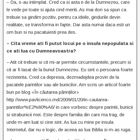
– Da, s-au intimplat. Cred ca si asta e de la Dumnezeu, care
le vede pe toate si ajuta cind meriti. As mai dori sa spun ca
trebuie sa gindim pozitiv, pentru ca ideile, gindurile devin
realitate, se transforma in fapte. Dar asta numai daca esti un
om bun si nu pacatuiesti prea des.
– Cita vreme ati fi putut locui pe o insula nepopulata si
ce ati lua cu Dumneavoastra?
– Atit cit trebuie si cit mi-ar permite circumstantele, precum si
cit ar fi lasat de la bunul Dumnezeu. Eu sint o persoana foarte
rezistenta. Cred ca depresia, dezmadejdea provin de la
pacatele parintilor sau ale bunicilor. Am scris un articol foarte
bun pe blog «În căutarea părinților»
http://www.pavlicenco.md/2009/01/20/in-cautarea-
parintilor%E2%80%A6/ in care vorbesc despre parintii, bunicii
si strabunicii mei. Este despre familia din care ma trag, de
unde m-am luat si cine sint. As lua cu mine pe insula
Internetul, dar nu e logic, de aceea as lua Biblia si m-as ruga.