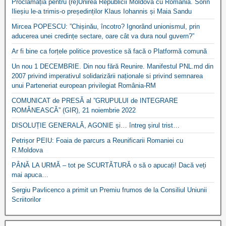
Proclamația pentru (re)Unirea Republicii Moldova cu România. Sorin
Ilieșiu le-a trimis-o președinților Klaus Iohannis și Maia Sandu
Mircea POPESCU: ”Chișinău, încotro? Ignorând unionismul, prin
aducerea unei credințe sectare, oare cât va dura noul guvern?”
Ar fi bine ca forțele politice provestice să facă o Platformă comună
Un nou 1 DECEMBRIE. Din nou fără Reunire. Manifestul PNL.md din
2007 privind imperativul solidarizării naționale si privind semnarea
unui Parteneriat european privilegiat România-RM
COMUNICAT de PRESĂ al ”GRUPULUI de INTEGRARE
ROMÂNEASCĂ” (GIR), 21 noiembrie 2022
DISOLUȚIE GENERALĂ, AGONIE și… întreg șirul trist…
Petrișor PEIU: Foaia de parcurs a Reunificarii Romaniei cu
R.Moldova
PÂNĂ LA URMĂ – tot pe SCURTĂTURĂ o să o apucați! Dacă veți
mai apuca…
Sergiu Pavlicenco a primit un Premiu frumos de la Consiliul Uniunii
Scriitorilor