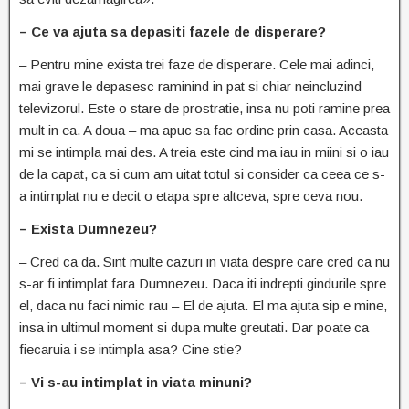
– Ce va ajuta sa depasiti fazele de disperare?
– Pentru mine exista trei faze de disperare. Cele mai adinci,
mai grave le depasesc raminind in pat si chiar neincluzind
televizorul. Este o stare de prostratie, insa nu poti ramine prea
mult in ea. A doua – ma apuc sa fac ordine prin casa. Aceasta
mi se intimpla mai des. A treia este cind ma iau in miini si o iau
de la capat, ca si cum am uitat totul si consider ca ceea ce s-
a intimplat nu e decit o etapa spre altceva, spre ceva nou.
– Exista Dumnezeu?
– Cred ca da. Sint multe cazuri in viata despre care cred ca nu
s-ar fi intimplat fara Dumnezeu. Daca iti indrepti gindurile spre
el, daca nu faci nimic rau – El de ajuta. El ma ajuta sip e mine,
insa in ultimul moment si dupa multe greutati. Dar poate ca
fiecaruia i se intimpla asa? Cine stie?
– Vi s-au intimplat in viata minuni?