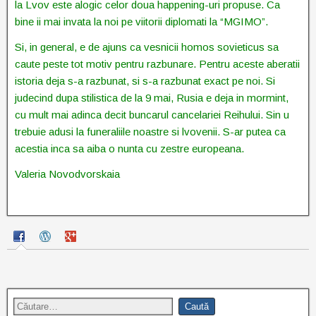
la Lvov este alogic celor doua happening-uri propuse. Ca
bine ii mai invata la noi pe viitorii diplomati la “MGIMO”.
Si, in general, e de ajuns ca vesnicii homos sovieticus sa
caute peste tot motiv pentru razbunare. Pentru aceste aberatii
istoria deja s-a razbunat, si s-a razbunat exact pe noi. Si
judecind dupa stilistica de la 9 mai, Rusia e deja in mormint,
cu mult mai adinca decit buncarul cancelariei Reihului. Sin u
trebuie adusi la funeraliile noastre si lvovenii. S-ar putea ca
acestia inca sa aiba o nunta cu zestre europeana.
Valeria Novodvorskaia