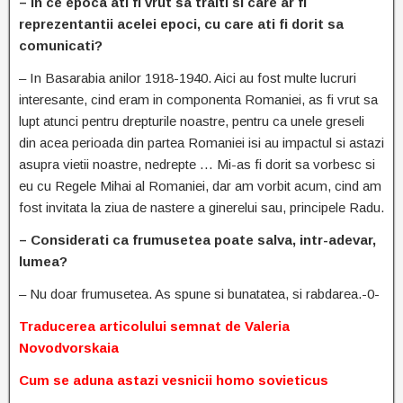
– In ce epoca ati fi vrut sa traiti si care ar fi
reprezentantii acelei epoci, cu care ati fi dorit sa
comunicati?
– In Basarabia anilor 1918-1940. Aici au fost multe lucruri
interesante, cind eram in componenta Romaniei, as fi vrut sa
lupt atunci pentru drepturile noastre, pentru ca unele greseli
din acea perioada din partea Romaniei isi au impactul si astazi
asupra vietii noastre, nedrepte … Mi-as fi dorit sa vorbesc si
eu cu Regele Mihai al Romaniei, dar am vorbit acum, cind am
fost invitata la ziua de nastere a ginerelui sau, principele Radu.
– Considerati ca frumusetea poate salva, intr-adevar,
lumea?
– Nu doar frumusetea. As spune si bunatatea, si rabdarea.-0-
Traducerea articolului semnat de Valeria
Novodvorskaia
Cum se aduna astazi vesnicii homo sovieticus