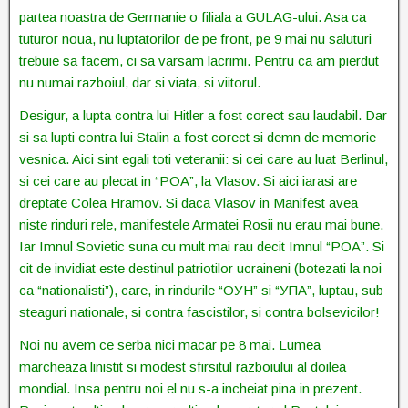
partea noastra de Germanie o filiala a GULAG-ului. Asa ca
tuturor noua, nu luptatorilor de pe front, pe 9 mai nu saluturi
trebuie sa facem, ci sa varsam lacrimi. Pentru ca am pierdut
nu numai razboiul, dar si viata, si viitorul.
Desigur, a lupta contra lui Hitler a fost corect sau laudabil. Dar
si sa lupti contra lui Stalin a fost corect si demn de memorie
vesnica. Aici sint egali toti veteranii: si cei care au luat Berlinul,
si cei care au plecat in “РОА”, la Vlasov. Si aici iarasi are
dreptate Colea Hramov. Si daca Vlasov in Manifest avea
niste rinduri rele, manifestele Armatei Rosii nu erau mai bune.
Iar Imnul Sovietic suna cu mult mai rau decit Imnul “РОА”. Si
cit de invidiat este destinul patriotilor ucraineni (botezati la noi
ca “nationalisti”), care, in rindurile “ОУН” si “УПА”, luptau, sub
steaguri nationale, si contra fascistilor, si contra bolsevicilor!
Noi nu avem ce serba nici macar pe 8 mai. Lumea
marcheaza linistit si modest sfirsitul razboiului al doilea
mondial. Insa pentru noi el nu s-a incheiat pina in prezent.