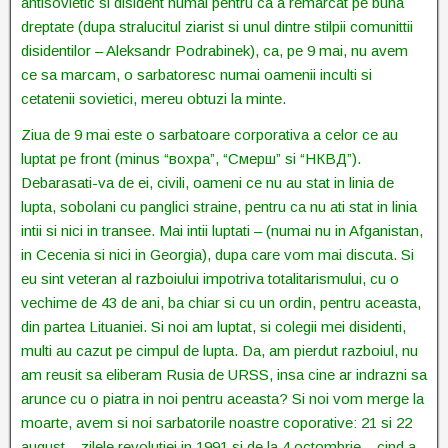
antisovietic si disident numai pentru ca a remarcat pe buna
dreptate (dupa stralucitul ziarist si unul dintre stilpii comunittii
disidentilor – Aleksandr Podrabinek), ca, pe 9 mai, nu avem
ce sa marcam, o sarbatoresc numai oamenii inculti si
cetatenii sovietici, mereu obtuzi la minte.
Ziua de 9 mai este o sarbatoare corporativa a celor ce au
luptat pe front (minus “вохра”, “Смерш” si “НКВД”).
Debarasati-va de ei, civili, oameni ce nu au stat in linia de
lupta, sobolani cu panglici straine, pentru ca nu ati stat in linia
intii si nici in transee. Mai intii luptati – (numai nu in Afganistan,
in Cecenia si nici in Georgia), dupa care vom mai discuta. Si
eu sint veteran al razboiului impotriva totalitarismului, cu o
vechime de 43 de ani, ba chiar si cu un ordin, pentru aceasta,
din partea Lituaniei. Si noi am luptat, si colegii mei disidenti,
multi au cazut pe cimpul de lupta. Da, am pierdut razboiul, nu
am reusit sa eliberam Rusia de URSS, insa cine ar indrazni sa
arunce cu o piatra in noi pentru aceasta? Si noi vom merge la
moarte, avem si noi sarbatorile noastre coporative: 21 si 22
august – zilele revolutiei in 1991 si de la 4 octombrie – cind a