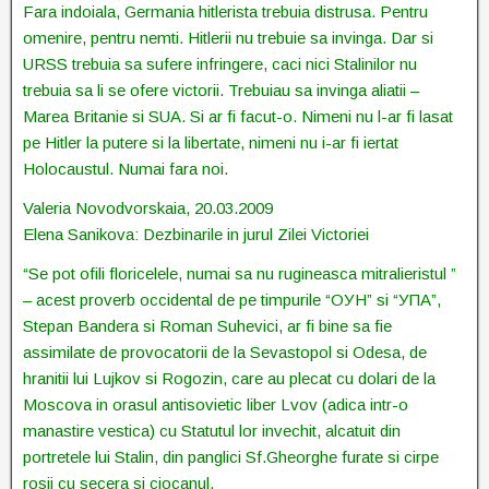
Fara indoiala, Germania hitlerista trebuia distrusa. Pentru
omenire, pentru nemti. Hitlerii nu trebuie sa invinga. Dar si
URSS trebuia sa sufere infringere, caci nici Stalinilor nu
trebuia sa li se ofere victorii. Trebuiau sa invinga aliatii –
Marea Britanie si SUA. Si ar fi facut-o. Nimeni nu l-ar fi lasat
pe Hitler la putere si la libertate, nimeni nu i-ar fi iertat
Holocaustul. Numai fara noi.
Valeria Novodvorskaia, 20.03.2009
Elena Sanikova: Dezbinarile in jurul Zilei Victoriei
“Se pot ofili floricelele, numai sa nu rugineasca mitralieristul ”
– acest proverb occidental de pe timpurile “ОУН” si “УПА”,
Stepan Bandera si Roman Suhevici, ar fi bine sa fie
assimilate de provocatorii de la Sevastopol si Odesa, de
hranitii lui Lujkov si Rogozin, care au plecat cu dolari de la
Moscova in orasul antisovietic liber Lvov (adica intr-o
manastire vestica) cu Statutul lor invechit, alcatuit din
portretele lui Stalin, din panglici Sf.Gheorghe furate si cirpe
rosii cu secera si ciocanul.