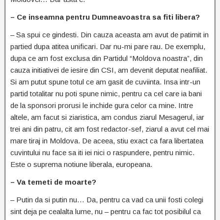
– Ce inseamna pentru Dumneavoastra sa fiti libera?
– Sa spui ce gindesti. Din cauza aceasta am avut de patimit in
partied dupa atitea unificari. Dar nu-mi pare rau. De exemplu,
dupa ce am fost exclusa din Partidul “Moldova noastra”, din
cauza initiativei de iesire din CSI, am devenit deputat neafiliat.
Si am putut spune totul ce am gasit de cuviinta. Insa intr-un
partid totalitar nu poti spune nimic, pentru ca cel care ia bani
de la sponsori prorusi le inchide gura celor ca mine. Intre
altele, am facut si ziaristica, am condus ziarul Mesagerul, iar
trei ani din patru, cit am fost redactor-sef, ziarul a avut cel mai
mare tiraj in Moldova. De aceea, stiu exact ca fara libertatea
cuvintului nu face sa iti iei nici o raspundere, pentru nimic.
Este o suprema notiune liberala, europeana.
– Va temeti de moarte?
– Putin da si putin nu… Da, pentru ca vad ca unii fosti colegi
sint deja pe cealalta lume, nu – pentru ca fac tot posibilul ca