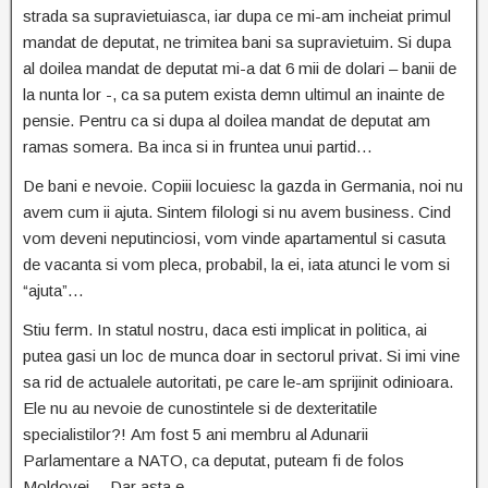
strada sa supravietuiasca, iar dupa ce mi-am incheiat primul
mandat de deputat, ne trimitea bani sa supravietuim. Si dupa
al doilea mandat de deputat mi-a dat 6 mii de dolari – banii de
la nunta lor -, ca sa putem exista demn ultimul an inainte de
pensie. Pentru ca si dupa al doilea mandat de deputat am
ramas somera. Ba inca si in fruntea unui partid…
De bani e nevoie. Copiii locuiesc la gazda in Germania, noi nu
avem cum ii ajuta. Sintem filologi si nu avem business. Cind
vom deveni neputinciosi, vom vinde apartamentul si casuta
de vacanta si vom pleca, probabil, la ei, iata atunci le vom si
“ajuta”…
Stiu ferm. In statul nostru, daca esti implicat in politica, ai
putea gasi un loc de munca doar in sectorul privat. Si imi vine
sa rid de actualele autoritati, pe care le-am sprijinit odinioara.
Ele nu au nevoie de cunostintele si de dexteritatile
specialistilor?! Аm fost 5 ani membru al Adunarii
Parlamentare a NATO, ca deputat, puteam fi de folos
Moldovei… Dar asta e.