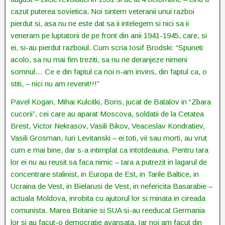
cazut puterea sovietica. Noi sintem veteranii unui razboi
pierdut si, asa nu ne este dat sa ii intelegem si nici sa ii
veneram pe luptatorii de pe front din anii 1941-1945, care, si
ei, si-au pierdut razboiul. Cum scria Iosif Brodski: “Spuneti
acolo, sa nu mai fim treziti, sa nu ne deranjeze nimeni
somnul… Ce e din faptul ca noi n-am invins, din faptul ca, o
stiti, – nici nu am revenit!!!”
Pavel Kogan, Mihai Kulcitki, Boris, jucat de Batalov in “Zbara
cucorii”, cei care au aparat Moscova, soldatii de la Cetatea
Brest, Victor Nekrasov, Vasili Bikov, Veaceslav Kondratiev,
Vasili Grosman, Iuri Levitanski – ei toti, vii sau morti, au vrut
cum e mai bine, dar s-a intimplat ca intotdeauna. Pentru tara
lor ei nu au reusit sa faca nimic – tara a putrezit in lagarul de
concentrare stalinist, in Europa de Est, in Tarile Baltice, in
Ucraina de Vest, in Bielarusi de Vest, in nefericita Basarabie –
actuala Moldova, inrobita cu ajutorul lor si minata in cireada
comunista. Marea Britanie si SUA si-au reeducat Germania
lor si au facut-o democratie avansata. Iar noi am facut din