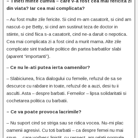
– Tineti minte cumva – care v-a fost cea mai fericita zi
din viata? Iar cea mai complicata?
– Au fost multe zile fericite. Si cind m-am casatorit, si cind am
nascut-o pe Betty, si cind am sustinut teza de doctor in
stiinte, si cind fiica s-a casatorit, cind ne-a daruit o nepotica.
Cea mai complicata zi a fost cind a murit mama. Alte zile
complicate sint tradarile politice din partea barbatilor slabi
(aparent “importanti”).
–
Ce nu le-ati putea ierta oamenilor?
– Slabiciunea, frica dialogului cu femeile, refuzul de sa se
descurce cu rabdare in toate, refuzul de a auzi, desi tu ii
asculti. Asta – despre barbati. Femeilor – lipsa solidaritatii si
cochetarea politica cu barbatii.
– Ce va poate provoca lacrimile?
– Nu suport cind se striga sau se ridica vocea. Nu-mi plac
oamenii agresivi. Cu toti barbatii – ca despre femei nu mai
spun, – care vorbesc linistit, cu respect, am relatii normale.