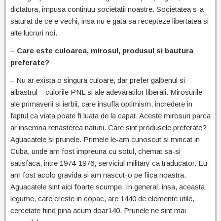
dictatura, impusa continuu societatii noastre. Societatea s-a
saturat de ce e vechi, insa nu e gata sa recepteze libertatea si
alte lucruri noi.
– Care este culoarea, mirosul, produsul si bautura
preferate?
– Nu ar exista o singura culoare, dar prefer galbenul si
albastrul – culorile PNL si ale adevaratilor liberali. Mirosurile –
ale primaverii si ierbii, care insufla optimism, incredere in
faptul ca viata poate fi luata de la capat. Aceste mirosuri parca
ar insemna renasterea naturii. Care sint produsele preferate?
Аguacatele si prunele. Primele le-am cunoscut si mincat in
Cuba, unde am fost impreuna cu sotul, chemat sa-si
satisfaca, intre 1974-1976, serviciul military ca traducator. Eu
am fost acolo gravida si am nascut-o pe fiica noastra.
Aguacatele sint aici foarte scumpe. In general, insa, aceasta
legume, care creste in copac, are 1440 de elemente utile,
cercetate fiind pina acum doar140. Prunele ne sint mai