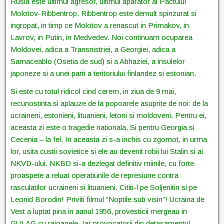
Rusia este ultimul agresor, ultimul aparator al Pactului
Molotov-Ribbentrop. Ribbentrop este demult spinzurat si
ingropat, in timp ce Molotov a renascut in Primakov, in
Lavrov, in Putin, in Medvedev. Noi continuam ocuparea
Moldovei, adica a Transnistriei, a Georgiei, adica a
Samaceablo (Osetia de sud) si a Abhaziei, a insulelor
japoneze si a unei parti a teritoriului finlandez si estonian.
Si este cu totul ridicol cind cerem, in ziua de 9 mai,
recunostinta si aplauze de la popoarele asuprite de noi: de la
ucraineni, estonieni, lituanieni, letoni si moldoveni. Pentru ei,
aceasta zi este o tragedie nationala. Si pentru Georgia si
Cecenia – la fel. In aceasta zi s-a inchis cu zgomot, in urma
lor, usita custii sovietice si ele au devenit robii lui Stalin si ai
NKVD-ului. NKBD si-a dezlegat definitiv miinile, cu forte
proaspete a reluat operatiunile de represiune contra
rasculatilor ucraineni si lituanieni. Cititi-l pe Soljenitin si pe
Leonid Borodin! Priviti filmul “Noptile sub visin”! Ucraina de
Vest a luptat pina in aanul 1956, provesticii mergeau in
GULAG cu raioanele. Iar provocatorii din detasamentul