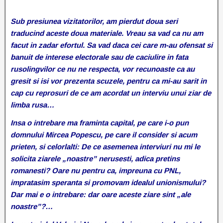
Sub presiunea vizitatorilor, am pierdut doua seri
traducind aceste doua materiale. Vreau sa vad ca nu am
facut in zadar efortul. Sa vad daca cei care m-au ofensat si
banuit de interese electorale sau de caciulire in fata
rusolingvilor ce nu ne respecta, vor recunoaste ca au
gresit si isi vor prezenta scuzele, pentru ca mi-au sarit in
cap cu reprosuri de ce am acordat un interviu unui ziar de
limba rusa…
Insa o intrebare ma framinta capital, pe care i-o pun
domnului Mircea Popescu, pe care il consider si acum
prieten, si celorlalti: De ce asemenea interviuri nu mi le
solicita ziarele „noastre” nerusesti, adica pretins
romanesti? Oare nu pentru ca, impreuna cu PNL,
impratasim speranta si promovam idealul unionismului?
Dar mai e o intrebare: dar oare aceste ziare sint „ale
noastre”?…