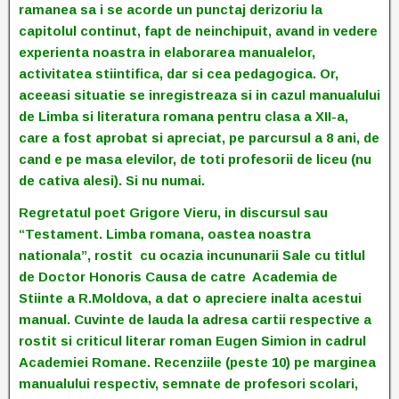
ramanea sa i se acorde un punctaj derizoriu la
capitolul continut, fapt de neinchipuit, avand in vedere
experienta noastra in elaborarea manualelor,
activitatea stiintifica, dar si cea pedagogica. Or,
aceeasi situatie se inregistreaza si in cazul manualului
de Limba si literatura romana pentru clasa a XII-a,
care a fost aprobat si apreciat, pe parcursul a 8 ani, de
cand e pe masa elevilor, de toti profesorii de liceu (nu
de cativa alesi). Si nu numai.
Regretatul poet Grigore Vieru, in discursul sau
“Testament. Limba romana, oastea noastra
nationala”, rostit cu ocazia incununarii Sale cu titlul
de Doctor Honoris Causa de catre Academia de
Stiinte a R.Moldova, a dat o apreciere inalta acestui
manual. Cuvinte de lauda la adresa cartii respective a
rostit si criticul literar roman Eugen Simion in cadrul
Academiei Romane. Recenziile (peste 10) pe marginea
manualului respectiv, semnate de profesori scolari,