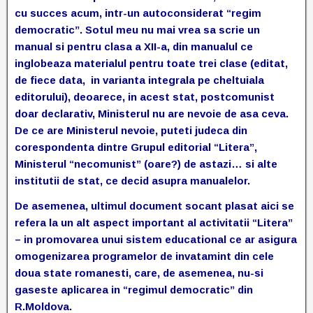
cu succes acum, intr-un autoconsiderat “regim
democratic”. Sotul meu nu mai vrea sa scrie un
manual si pentru clasa a XII-a, din manualul ce
inglobeaza materialul pentru toate trei clase (editat,
de fiece data, in varianta integrala pe cheltuiala
editorului), deoarece, in acest stat, postcomunist
doar declarativ, Ministerul nu are nevoie de asa ceva.
De ce are Ministerul nevoie, puteti judeca din
corespondenta dintre Grupul editorial “Litera”,
Ministerul “necomunist” (oare?) de astazi… si alte
institutii de stat, ce decid asupra manualelor.
De asemenea, ultimul document socant plasat aici se
refera la un alt aspect important al activitatii “Litera”
– in promovarea unui sistem educational ce ar asigura
omogenizarea programelor de invatamint din cele
doua state romanesti, care, de asemenea, nu-si
gaseste aplicarea in “regimul democratic” din
R.Moldova.