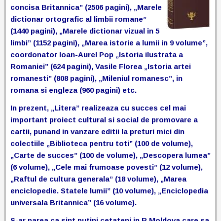
concisa Britannica” (2506 pagini), „Marele
dictionar ortografic al limbii romane”
(1440 pagini), „Marele dictionar vizual in 5
limbi” (1152 pagini), „Marea istorie a lumii in 9 volume”,
coordonator Ioan-Aurel Pop „Istoria ilustrata a
Romaniei” (624 pagini), Vasile Florea „Istoria artei
romanesti” (808 pagini), „Mileniul romanesc”, in
romana si engleza (960 pagini) etc.
In prezent, „Litera” realizeaza cu succes cel mai
important proiect cultural si social de promovare a
cartii, punand in vanzare editii la preturi mici din
colectiile „Biblioteca pentru toti” (100 de volume),
„Carte de succes” (100 de volume), „Descopera lumea”
(6 volume), „Cele mai frumoase povesti” (12 volume),
„Raftul de cultura generala” (18 volume), „Marea
enciclopedie. Statele lumii” (10 volume), „Enciclopedia
universala Britannica” (16 volume).
S-ar parea ca sint putini cetateni in R.Moldova care sa