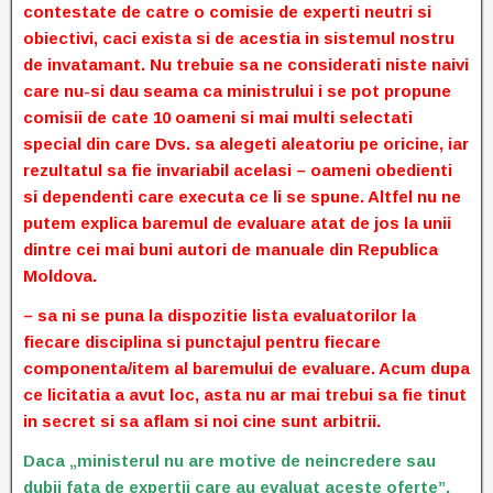
contestate de catre o comisie de experti neutri si
obiectivi, caci exista si de acestia in sistemul nostru
de invatamant. Nu trebuie sa ne considerati niste naivi
care nu-si dau seama ca ministrului i se pot propune
comisii de cate 10 oameni si mai multi selectati
special din care Dvs. sa alegeti aleatoriu pe oricine, iar
rezultatul sa fie invariabil acelasi – oameni obedienti
si dependenti care executa ce li se spune. Altfel nu ne
putem explica baremul de evaluare atat de jos la unii
dintre cei mai buni autori de manuale din Republica
Moldova.
– sa ni se puna la dispozitie lista evaluatorilor la
fiecare disciplina si punctajul pentru fiecare
componenta/item al baremului de evaluare. Acum dupa
ce licitatia a avut loc, asta nu ar mai trebui sa fie tinut
in secret si sa aflam si noi cine sunt arbitrii.
Daca „ministerul nu are motive de neincredere sau
dubii fata de expertii care au evaluat aceste oferte”,