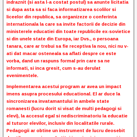
indraznit (si asta l-a costat postul) sa anunte licitatia
si dupa asta sa si faca informatizarea scolilor si
liceelor din republica, sa organizeze o conferinta
internationala la care sa invite factorii de decizie din
ministerele educatiei din toate republicile ex-sovietice
si din unele state din Europa, iar Dvs., o persoana
tanara, care ar trebui sa fie receptiva la nou, nici nu v-
ati dat macar osteneala sa aflati despre ce este
vorba, dand un raspuns formal prin care sa ne
informati, si inca gresit, cum s-au derulat
evenimentele.
Implementarea acestui program ar avea un impact
imens asupra procesului educational. El ar duce la
sincronizarea invatamantului in ambele state
romanesti (lucru dorit si visat de multi pedagogi si
elevi), la accesul egal si nediscriminatoriu la educatie
al tuturor elevilor, inclusiv din localitatile rurale.
Pedagogii ar obtine un instrument de lucru deosebit