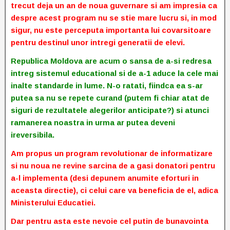
trecut deja un an de noua guvernare si am impresia ca
despre acest program nu se stie mare lucru si, in mod
sigur, nu este perceputa importanta lui covarsitoare
pentru destinul unor intregi generatii de elevi.
Republica Moldova are acum o sansa de a-si redresa
intreg sistemul educational si de a-1 aduce la cele mai
inalte standarde in lume. N-o ratati, fiindca ea s-ar
putea sa nu se repete curand (putem fi chiar atat de
siguri de rezultatele alegerilor anticipate?) si atunci
ramanerea noastra in urma ar putea deveni
ireversibila.
Am propus un program revolutionar de informatizare
si nu noua ne revine sarcina de a gasi donatori pentru
a-l implementa (desi depunem anumite eforturi in
aceasta directie), ci celui care va beneficia de el, adica
Ministerului Educatiei.
Dar pentru asta este nevoie cel putin de bunavointa