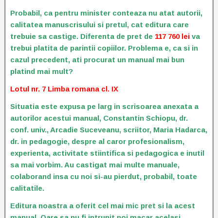
Probabil, ca pentru minister conteaza nu atat autorii,
calitatea manuscrisului si pretul, cat editura care
trebuie sa castige. Diferenta de pret de
117 760 lei
va
trebui platita de parintii copiilor. Problema e, ca si in
cazul precedent, ati procurat un manual mai bun
platind mai mult?
Lotul nr. 7 Limba romana cl. IX
Situatia este expusa pe larg in scrisoarea anexata a
autorilor acestui manual, Constantin Schiopu, dr.
conf. univ., Arcadie Suceveanu, scriitor, Maria Hadarca,
dr. in pedagogie, despre al caror profesionalism,
experienta, activitate stiintifica si pedagogica e inutil
sa mai vorbim. Au castigat mai multe manuale,
colaborand insa cu noi si-au pierdut, probabil, toate
calitatile.
Editura noastra a oferit cel mai mic pret si la acest
manual. Oare sa nu fi intrunit noi macar acelasi