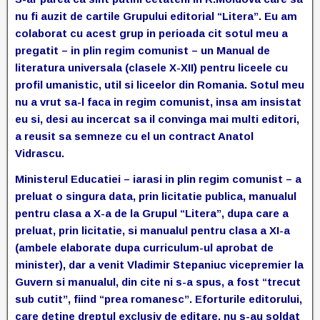
nu fi auzit de cartile Grupului editorial “Litera”. Eu am
colaborat cu acest grup in perioada cit sotul meu a
pregatit – in plin regim comunist – un Manual de
literatura universala (clasele X-XII) pentru liceele cu
profil umanistic, util si liceelor din Romania. Sotul meu
nu a vrut sa-l faca in regim comunist, insa am insistat
eu si, desi au incercat sa il convinga mai multi editori,
a reusit sa semneze cu el un contract Anatol
Vidrascu.
Ministerul Educatiei – iarasi in plin regim comunist – a
preluat o singura data, prin licitatie publica, manualul
pentru clasa a X-a de la Grupul “Litera”, dupa care a
preluat, prin licitatie, si manualul pentru clasa a XI-a
(ambele elaborate dupa curriculum-ul aprobat de
minister), dar a venit Vladimir Stepaniuc vicepremier la
Guvern si manualul, din cite ni s-a spus, a fost “trecut
sub cutit”, fiind “prea romanesc”. Eforturile editorului,
care detine dreptul exclusiv de editare, nu s-au soldat