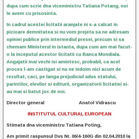
dupa cum scrie dna viceministru Tatiana Potang, noi
le avem cu prisosinta.
In cadrul acestei licitatii aranjate ni s-a calcat in
picioare demnitatea si nu vom prejeta sa ne adresam
opiniei publice prin intermediul presei, precum si sa
chemam Ministerul in istanta, dupa cum am mai facut-
o la inceputul acestor licitatii cu Banca Mondiala.
Angajatii mai vechi isi amintesc, probabil, ca acel
proces l-am castigat si nu ne indoim nici acum de
rezultat, caci, pe langa prejudiciul adus statului,
parintilor, elevilor si editurii, organizatorii licitatiei si-
au mai si batut joc de noi.
Director general Anatol Vidrascu
INSTITUTUL CULTURAL EUROPEAN
Stimata dna viceministru Tatiana Poting,
Am primit raspunsul Dvs Nr. 06/4-160G din 02.04.2010 la