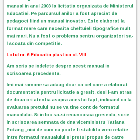
manual in anul 2003 la licitatia organizata de Ministerul
Educatiei. Pe parcursul anilor a fost apreciat de
pedagoci fiind un manual inovator. Este elaborat la
format mare care necesita cheltuieli tipografice mult
mai mari. Nu a fost o problema pentru organizatori sa-
l scoata din competitie.
Lotul nr. 6 Educatia plastica cl. VIII
Am scris pe indelete despre acest manual in
scrisoarea precedenta.
Imi mai ramane sa adaug doar ca cel care a elaborat
documentatia pentru licitatie a gresit, desi i-am atras
de doua ori atentia asupra acestui fapt, indicand ca la
evaluarea pretului nu se va tine cont de formatul
manualului. Si in loc sa-si recunoasca greseala, scrie
in scrisoarea semnata de dna viceministru Tatiana
Potang „nici de cum nu poate fi stabilita vreo relatie
intre formatul manualului si pretul propus de catre