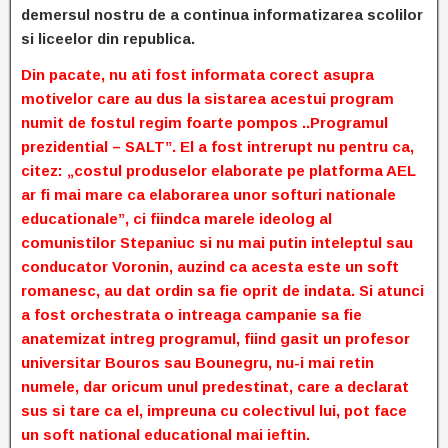
demersul nostru de a continua informatizarea scolilor
si liceelor din republica.
Din pacate, nu ati fost informata corect asupra
motivelor care au dus la sistarea acestui program
numit de fostul regim foarte pompos ..Programul
prezidential – SALT”. El a fost intrerupt nu pentru ca,
citez: „costul produselor elaborate pe platforma AEL
ar fi mai mare ca elaborarea unor softuri nationale
educationale”, ci fiindca marele ideolog al
comunistilor Stepaniuc si nu mai putin inteleptul sau
conducator Voronin, auzind ca acesta este un soft
romanesc, au dat ordin sa fie oprit de indata. Si atunci
a fost orchestrata o intreaga campanie sa fie
anatemizat intreg programul, fiind gasit un profesor
universitar Bouros sau Bounegru, nu-i mai retin
numele, dar oricum unul predestinat, care a declarat
sus si tare ca el, impreuna cu colectivul lui, pot face
un soft national educational mai ieftin.