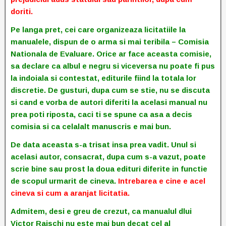
doriti.
Pe langa pret, cei care organizeaza licitatiile la
manualele, dispun de o arma si mai teribila – Comisia
Nationala de Evaluare. Orice ar face aceasta comisie,
sa declare ca albul e negru si viceversa nu poate fi pus
la indoiala si contestat, editurile fiind la totala lor
discretie. De gusturi, dupa cum se stie, nu se discuta
si cand e vorba de autori diferiti la acelasi manual nu
prea poti riposta, caci ti se spune ca asa a decis
comisia si ca celalalt manuscris e mai bun.
De data aceasta s-a trisat insa prea vadit. Unul si
acelasi autor, consacrat, dupa cum s-a vazut, poate
scrie bine sau prost la doua edituri diferite in functie
de scopul urmarit de cineva.
I
ntrebarea e cine e acel
cineva si cum a aranjat licitatia.
Admitem, desi e greu de crezut, ca manualul dlui
Victor Raischi nu este mai bun decat cel al