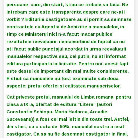
persoane care, din start, stiau ce trebuie sa faca. Ne
intrebam care este transparenta despre care ne-ati
vorbit ? Editurile castigatoare au si pornit sa semneze
contractele cu Agentia de Achizitie a manualelor, in
timp ce Ministerul nici n-a facut macar publice
rezultatele reevaluarii, nemaivorbind de faptul ca nu
ati facut public punctajul acordat in urma reevaluarii
manualelor respective sau, cel putin, nu ati informat
editura participanta la licitatie. Pentru noi, acest fapt
este destul de important din mai multe considerente.
E stiut ca manualele au fost examinate sub doua
aspecte: pretul ofertei si calitatea manuscriselor.
Cat priveste pretul, manualul de Limba romana pentru
clasa a IX-a, ofertat de editura “Litera” (autori
Constantin Schiopu, Maria Hadarca, Arcadie
Suceveanu)) a fost cel mai ieftin din toate trei. Astfel,
din start, cu o cota de 50%, manualul nostru a iesit
castigator. Ca sa nu fie desemnat castigator in final,