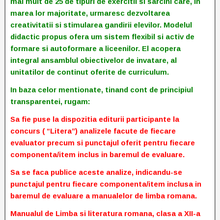
mai mult de 25 de tipuri de exercitii si sarcini care, in
marea lor majoritate, urmaresc dezvoltarea
creativitatii si stimularea gandirii elevilor. Modelul
didactic propus ofera um sistem flexibil si activ de
formare si autoformare a liceenilor. El acopera
integral ansamblul obiectivelor de invatare, al
unitatilor de continut oferite de curriculum.
In baza celor mentionate, tinand cont de principiul
transparentei, rugam:
Sa fie puse la dispozitia editurii participante la
concurs ( “Litera”) analizele facute de fiecare
evaluator precum si punctajul oferit pentru fiecare
componenta/item inclus in baremul de evaluare.
Sa se faca publice aceste analize, indicandu-se
punctajul pentru fiecare componenta/item inclusa in
baremul de evaluare a manualelor de limba romana.
Manualul de Limba si literatura romana, clasa a XII-a