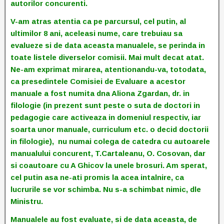
autorilor concurenti.
V-am atras atentia ca pe parcursul, cel putin, al
ultimilor 8 ani, aceleasi nume, care trebuiau sa
evalueze si de data aceasta manualele, se perinda in
toate listele diverselor comisii. Mai mult decat atat.
Ne-am exprimat mirarea, atentionandu-va, totodata,
ca presedintele Comisiei de Evaluare a acestor
manuale a fost numita dna Aliona Zgardan, dr. in
filologie (in prezent sunt peste o suta de doctori in
pedagogie care activeaza in domeniul respectiv, iar
soarta unor manuale, curriculum etc. o decid doctorii
in filologie), nu numai colega de catedra cu autoarele
manualului concurent, T.Cartaleanu, O. Cosovan, dar
si coautoare cu A Ghicov la unele brosuri. Am sperat,
cel putin asa ne-ati promis la acea intalnire, ca
lucrurile se vor schimba. Nu s-a schimbat nimic, dle
Ministru.
Manualele au fost evaluate, si de data aceasta, de