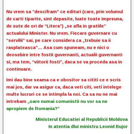
Nu vrem sa “descifram” ce edituri (care, prin volumul
de carti tiparite, sint depasite, luate toate impreuna,
de sute de ori de “Litera”) „se afla in gratiile”
actualului Minister. Nu vrem. Fiecare guvernare cu
“servilii” sai, pe care considera ca „trebuie sa ii
rasplateasca”… Asa cum spuneam, nu e nici o
deosebire intre fostii guvernanti, actualii guvernanti
si, ma tem, “viitorii fosti”, daca se va proceda asa in
continuare.
Imi dau bine seama ca e obositor sa cititi ce e scris
mai jos, dar va asigur ca, daca veti citi, veti intelege
multe lucruri ce se intimpla la noi. Ca sa nu ne mai
intrebam
„oare numai comunistii nu vor sa ne
apropiem de Romania?”
Ministerul Educatiei al Republicii Moldova
In atentia dlui ministru Leonid Bujor