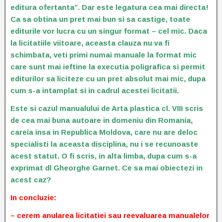
editura ofertanta”. Dar este legatura cea mai directa!
Ca sa obtina un pret mai bun si sa castige, toate
editurile vor lucra cu un singur format – cel mic. Daca
la licitatiile viitoare, aceasta clauza nu va fi
schimbata, veti primi numai manuale la format mic
care sunt mai ieftine la executia poligrafica si permit
editurilor sa liciteze cu un pret absolut mai mic, dupa
cum s-a intamplat si in cadrul acestei licitatii.
Este si cazul manualului de Arta plastica cl. VIII scris
de cea mai buna autoare in domeniu din Romania,
careia insa in Republica Moldova, care nu are deloc
specialisti la aceasta disciplina, nu i se recunoaste
acest statut. O fi scris, in alta limba, dupa cum s-a
exprimat dl Gheorghe Garnet. Ce sa mai obiectezi in
acest caz?
In concluzie:
– cerem anularea licitatiei sau reevaluarea manualelor