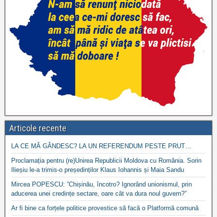
Articole recente
LA CE MĂ GÂNDESC? LA UN REFERENDUM PESTE PRUT…
Proclamația pentru (re)Unirea Republicii Moldova cu România. Sorin
Ilieșiu le-a trimis-o președinților Klaus Iohannis și Maia Sandu
Mircea POPESCU: ”Chișinău, încotro? Ignorând unionismul, prin
aducerea unei credințe sectare, oare cât va dura noul guvern?”
Ar fi bine ca forțele politice provestice să facă o Platformă comună