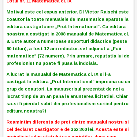
Lotul nr. 11 Matematica cl. IX
Motivul este cel expus anterior. Dl Victor Raischi este
coautor la toate manualele de matematica aparute la
editura castigatoare „Prut International”. Cu editura
noastra a castigat in 2008 manualul de Matematica cl.
8. Este autor a numeroase suporturi didactice (peste
60 titluri), a fost 12 ani redactor-sef adjunct a „Foii
matematice” (72 numere). Prin urmare, reputatia lui de
profesionist nu poate fi pusa la indoiala.
A lucrat la manualul de Matematica cl. IX si l-a
castigat la editura „Prut International” impreuna cu un
grup de coautori. La manuscrisul prezentat de noi a
lucrat timp de un an pana la anuntarea licitatiei. Chiar
sa-si fi pierdut subit din profesionalism scriind pentru
editura noastra?!
Reamintim diferenta de pret dintre manualul nostru si
cel declarat castigator e de
362 360 lei.
Acesta este si
prejudiciul adus statului sau parintilor, dupa cum