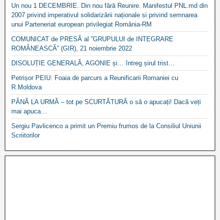
Un nou 1 DECEMBRIE. Din nou fără Reunire. Manifestul PNL.md din
2007 privind imperativul solidarizării naționale si privind semnarea
unui Parteneriat european privilegiat România-RM
COMUNICAT de PRESĂ al ”GRUPULUI de INTEGRARE
ROMÂNEASCĂ” (GIR), 21 noiembrie 2022
DISOLUȚIE GENERALĂ, AGONIE și… întreg șirul trist…
Petrișor PEIU: Foaia de parcurs a Reunificarii Romaniei cu
R.Moldova
PÂNĂ LA URMĂ – tot pe SCURTĂTURĂ o să o apucați! Dacă veți
mai apuca…
Sergiu Pavlicenco a primit un Premiu frumos de la Consiliul Uniunii
Scriitorilor