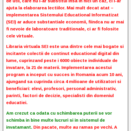
de util, care nu i-ar substitui insa in nici un caz, ci i-ar
ajuta la elaborarea lectiilor. Mai mult decat atat –
implementarea Sistemului Educational Informatizat
(SEI) ar aduce substantiale economii, fiindca nu ar mai
fi nevoie de laboratoare traditionale, ci ar fi folosite
cele virtuale.
Libraria virtuala SEI este una dintre cele mai bogate si
incitante colectii de continut educational digital din
lume, cuprinzand peste i 6000 obiecte individuale de
invatare, la 21 de materii. Implementarea acestui
program a inceput cu succes in Romania acum 10 ani,
ajungand sa cuprinda circa 4 milioane de utilizatori si
beneficiari: elevi, profesori, personal administrativ,
parinti, factori de decizie, specialisti din domeniul
educatiei.
Am crezut ca odata cu schimbarea puterii se vor
schimba in bine multe lucruri si in sistemul de
invatamant.
Din pacate, multe au ramas pe vechi. A