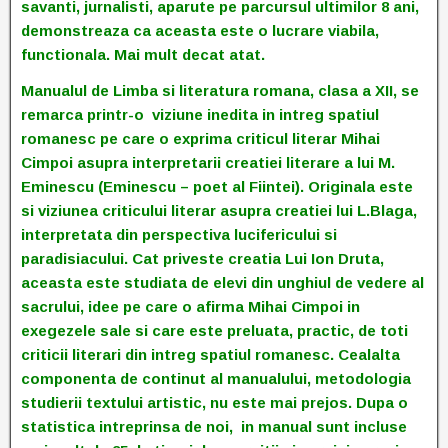
savanti, jurnalisti, aparute pe parcursul ultimilor 8 ani,
demonstreaza ca aceasta este o lucrare viabila,
functionala. Mai mult decat atat.
Manualul de Limba si literatura romana, clasa a XII, se
remarca printr-o viziune inedita in intreg spatiul
romanesc pe care o exprima criticul literar Mihai
Cimpoi asupra interpretarii creatiei literare a lui M.
Eminescu (Eminescu – poet al Fiintei). Originala este
si viziunea criticului literar asupra creatiei lui L.Blaga,
interpretata din perspectiva lucifericului si
paradisiacului. Cat priveste creatia Lui Ion Druta,
aceasta este studiata de elevi din unghiul de vedere al
sacrului, idee pe care o afirma Mihai Cimpoi in
exegezele sale si care este preluata, practic, de toti
criticii literari din intreg spatiul romanesc. Cealalta
componenta de continut al manualului, metodologia
studierii textului artistic, nu este mai prejos. Dupa o
statistica intreprinsa de noi, in manual sunt incluse