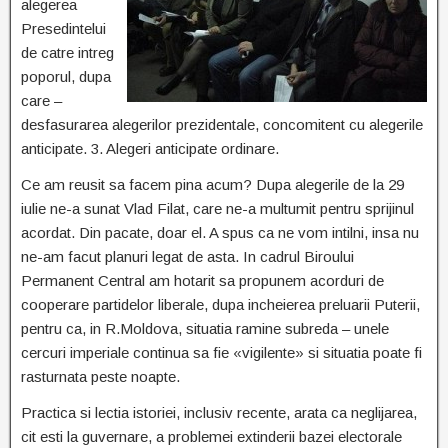
alegerea
Presedintelui
de catre intreg
poporul, dupa
care –
desfasurarea alegerilor prezidentale, concomitent cu alegerile
anticipate. 3. Alegeri anticipate ordinare.
Ce am reusit sa facem pina acum? Dupa alegerile de la 29
iulie ne-a sunat Vlad Filat, care ne-a multumit pentru sprijinul
acordat. Din pacate, doar el. A spus ca ne vom intilni, insa nu
ne-am facut planuri legat de asta. In cadrul Biroului
Permanent Central am hotarit sa propunem acorduri de
cooperare partidelor liberale, dupa incheierea preluarii Puterii,
pentru ca, in R.Moldova, situatia ramine subreda – unele
cercuri imperiale continua sa fie «vigilente» si situatia poate fi
rasturnata peste noapte.
Practica si lectia istoriei, inclusiv recente, arata ca neglijarea,
cit esti la guvernare, a problemei extinderii bazei electorale