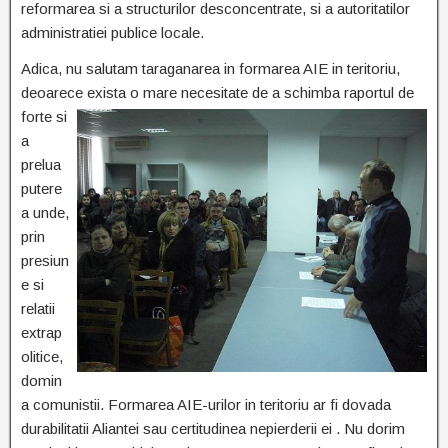
reformarea si a structurilor desconcentrate, si a autoritatilor
administratiei publice locale.
Adica, nu salutam taraganarea in formarea AIE in teritoriu,
deoarece exista o mare necesitate de a schimba raportul de
forte si
a
prelua
putere
a unde,
prin
presiun
e si
relatii
extrap
olitice,
domin
a comunistii. Formarea AIE-urilor in teritoriu ar fi dovada
durabilitatii Aliantei sau certitudinea nepierderii ei . Nu dorim