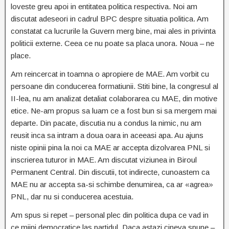
loveste greu apoi in entitatea politica respectiva. Noi am
discutat adeseori in cadrul BPC despre situatia politica. Am
constatat ca lucrurile la Guvern merg bine, mai ales in privinta
politicii externe. Ceea ce nu poate sa placa unora. Noua – ne
place.
Am reincercat in toamna o apropiere de MAE. Am vorbit cu
persoane din conducerea formatiunii. Stiti bine, la congresul al
II-lea, nu am analizat detaliat colaborarea cu MAE, din motive
etice. Ne-am propus sa luam ce a fost bun si sa mergem mai
departe. Din pacate, discutia nu a condus la nimic, nu am
reusit inca sa intram a doua oara in aceeasi apa. Au ajuns
niste opinii pina la noi ca MAE ar accepta dizolvarea PNL si
inscrierea tuturor in MAE. Am discutat viziunea in Biroul
Permanent Central. Din discutii, tot indirecte, cunoastem ca
MAE nu ar accepta sa-si schimbe denumirea, ca ar «agrea»
PNL, dar nu si conducerea acestuia.
Am spus si repet – personal plec din politica dupa ce vad in
ce miini democratice las partidul. Daca astazi cineva spune –