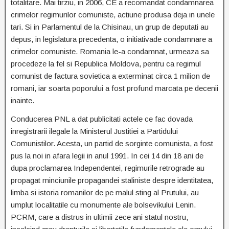
totalitare. Mai tirziu, in 2006, CE a recomandat condamnarea
crimelor regimurilor comuniste, actiune produsa deja in unele
tari. Si in Parlamentul de la Chisinau, un grup de deputati au
depus, in legislatura precedenta, o initiativade condamnare a
crimelor comuniste. Romania le-a condamnat, urmeaza sa
procedeze la fel si Republica Moldova, pentru ca regimul
comunist de factura sovietica a exterminat circa 1 milion de
romani, iar soarta poporului a fost profund marcata pe decenii
inainte.
Conducerea PNL a dat publicitati actele ce fac dovada
inregistrarii ilegale la Ministerul Justitiei a Partidului
Comunistilor. Acesta, un partid de sorginte comunista, a fost
pus la noi in afara legii in anul 1991. In cei 14 din 18 ani de
dupa proclamarea Independentei, regimurile retrograde au
propagat minciunile propagandei staliniste despre identitatea,
limba si istoria romanilor de pe malul sting al Prutului, au
umplut localitatile cu monumente ale bolsevikului Lenin.
PCRM, care a distrus in ultimii zece ani statul nostru,