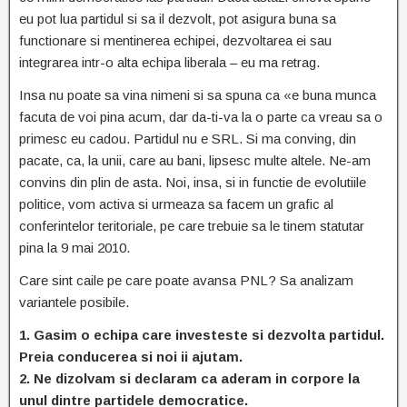
eu pot lua partidul si sa il dezvolt, pot asigura buna sa
functionare si mentinerea echipei, dezvoltarea ei sau
integrarea intr-o alta echipa liberala – eu ma retrag.
Insa nu poate sa vina nimeni si sa spuna ca «e buna munca
facuta de voi pina acum, dar da-ti-va la o parte ca vreau sa o
primesc eu cadou. Partidul nu e SRL. Si ma conving, din
pacate, ca, la unii, care au bani, lipsesc multe altele. Ne-am
convins din plin de asta. Noi, insa, si in functie de evolutiile
politice, vom activa si urmeaza sa facem un grafic al
conferintelor teritoriale, pe care trebuie sa le tinem statutar
pina la 9 mai 2010.
Care sint caile pe care poate avansa PNL? Sa analizam
variantele posibile.
1. Gasim o echipa care investeste si dezvolta partidul.
Preia conducerea si noi ii ajutam.
2. Ne dizolvam si declaram ca aderam in corpore la
unul dintre partidele democratice.