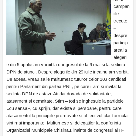
campan
iile
trecute,
–
despre
particip
area la
alegeril
e din 5 aprilie am vorbit la congresul de la 9 mai si la sedinta
DPN de atunci. Despre alegerile din 29 iulie inca nu am vorbit.
De aceea, vreau sa le multumesc tuturor celor 103 candidati
pentru Parlament din partea PNL, pe care i-am si invitat la
sedinta DPN de astazi. Ati dat dovada de solidaritate,
atasament si demnitate. Stim – toti se inghesuie la partidele
«cu sansa», cu sprijin, dar exista si persoane, pentru care
atasamentul la principiile promovate si obiectivul clar formulat
sint mai importante. Multumesc si delegatilor la conferinta
Organizatiei Municipale Chisinau, inainte de congresul al II-