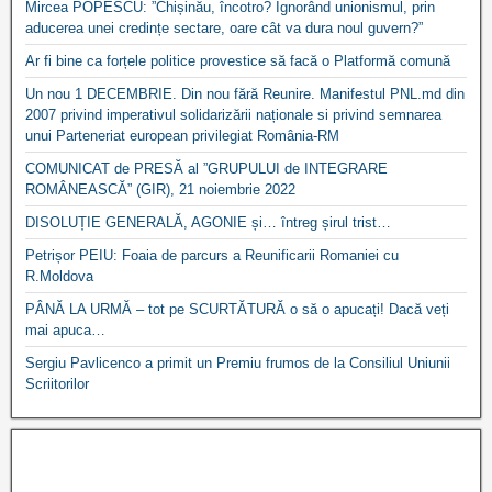
Mircea POPESCU: ”Chișinău, încotro? Ignorând unionismul, prin
aducerea unei credințe sectare, oare cât va dura noul guvern?”
Ar fi bine ca forțele politice provestice să facă o Platformă comună
Un nou 1 DECEMBRIE. Din nou fără Reunire. Manifestul PNL.md din
2007 privind imperativul solidarizării naționale si privind semnarea
unui Parteneriat european privilegiat România-RM
COMUNICAT de PRESĂ al ”GRUPULUI de INTEGRARE
ROMÂNEASCĂ” (GIR), 21 noiembrie 2022
DISOLUȚIE GENERALĂ, AGONIE și… întreg șirul trist…
Petrișor PEIU: Foaia de parcurs a Reunificarii Romaniei cu
R.Moldova
PÂNĂ LA URMĂ – tot pe SCURTĂTURĂ o să o apucați! Dacă veți
mai apuca…
Sergiu Pavlicenco a primit un Premiu frumos de la Consiliul Uniunii
Scriitorilor