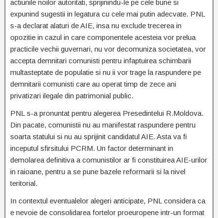
actiunile noilor autoritati, sprijinindu-le pe cele bune si
expunind sugestii in legatura cu cele mai putin adecvate. PNL
s-a declarat alaturi de AIE, insa nu exclude trecerea in
opozitie in cazul in care componentele acesteia vor prelua
practicile vechii guvernari, nu vor decomuniza societatea, vor
accepta demnitari comunisti pentru infaptuirea schimbarii
multasteptate de populatie si nu ii vor trage la raspundere pe
demnitarii comunisti care au operat timp de zece ani
privatizari ilegale din patrimonial public.
PNL s-a pronuntat pentru alegerea Presedintelui R.Moldova.
Din pacate, comunistii nu au manifestat raspundere pentru
soarta statului si nu au sprijinit candidatul AIE. Asta va fi
inceputul sfirsitului PCRM. Un factor determinant in
demolarea definitiva a comunistilor ar fi constituirea AIE-urilor
in raioane, pentru a se pune bazele reformarii si la nivel
teritorial.
In contextul eventualelor alegeri anticipate, PNL considera ca
e nevoie de consolidarea fortelor proeuropene intr-un format