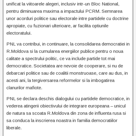
unificat la viitoarele alegeri, inclusiv intr-un Bloc National,
pentru diminuarea maxima a impactului PCRM. Semnarea
unor acorduri politice sau electorale intre partidele cu doctrine
apropiate, cu fuzionari ulterioare, ar facilita optiunile
electoratului.
PNL va contribui, in continuare, la consolidarea democratiei in
R.Moldova si la cumularea energiilor publice pentru o noua
calitate a spectrului politic, ce va include partide tot mai
democratice. Societatea are nevoie de cooperare, si nu de
debarcari politice sau de coalitii monstruoase, care au dus, in
acesti ani, la tergiversarea reformelor si la imbogatirea
clanurilor mafiote.
PNL se declara deschis dialogului cu partidele democratice, in
vederea atingerii obiectivului de integrare europeana – unicul
de natura sa scoata R.Moldova din zona de influenta rusa si
sa conduca la inscrierea noastra in familia democratiilor
liberale.