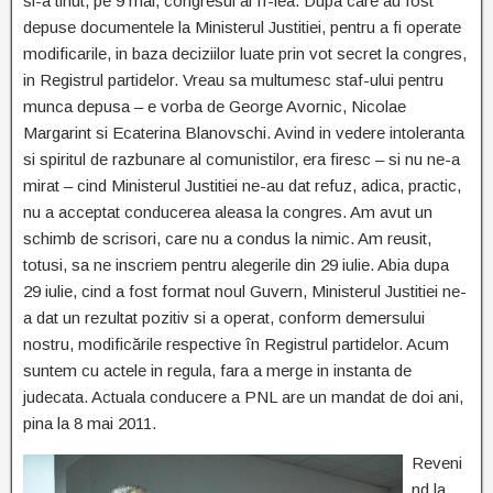
si-a tinut, pe 9 mai, congresul al II-lea. Dupa care au fost
depuse documentele la Ministerul Justitiei, pentru a fi operate
modificarile, in baza deciziilor luate prin vot secret la congres,
in Registrul partidelor. Vreau sa multumesc staf-ului pentru
munca depusa – e vorba de George Avornic, Nicolae
Margarint si Ecaterina Blanovschi. Avind in vedere intoleranta
si spiritul de razbunare al comunistilor, era firesc – si nu ne-a
mirat – cind Ministerul Justitiei ne-au dat refuz, adica, practic,
nu a acceptat conducerea aleasa la congres. Am avut un
schimb de scrisori, care nu a condus la nimic. Am reusit,
totusi, sa ne inscriem pentru alegerile din 29 iulie. Abia dupa
29 iulie, cind a fost format noul Guvern, Ministerul Justitiei ne-
a dat un rezultat pozitiv si a operat, conform demersului
nostru, modificările respective în Registrul partidelor. Acum
suntem cu actele in regula, fara a merge in instanta de
judecata. Actuala conducere a PNL are un mandat de doi ani,
pina la 8 mai 2011.
Reveni
nd la