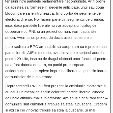
tensiuni intre partidele parlamentare necomuniste. Ar fi optim
ca acestea sa formeze in alegerile anticipate, unul sau doua
blocuri care sa le intruneasca, fiind vorba de segmente de
electorat diferite. Noi facem parte din segmentul de dreapta,
insa, daca partidele liberale nu vor accepta un dialog de
cooperare cu PNL si un proiect comun, vom cauta alte
solutii. Avem si un proiect de declaratie in acest sens.
La o sedinta a BPC am stabilit sa cooperam cu reprezentantii
partidelor din AIE in teritoriu, avind in vedere sprijinul acordat
pentru 29 iulie, insa nu de dragul obtinerii unor functii, ci pentru
ca a fost datoria noastra, ca partid proeuropean,
anticomunist, sa apropiem impreuna libertatea, prin eliminarea
comunistilor de la guvernare..
Reprezentantii PNL au fost prezenti la emisiunile electorale si
au adus un mesaj de sprijin celor trei partide liberale, dincolo
de unele atitudini mai subiectiviste. Am spus clar si fara frica –
comunistii sint criminali si trebuie sa stea la puscarie. Credem
si azi ca cei vinovati trebuie sa stea la puscarie. Si mai