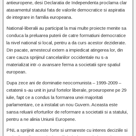
antieuropene, desi Declaratia de Independenta proclama clar
atasamentul statului fata de valorile democratice si aspiratia
de integrare in familia europeana.
National-liberalii au participat la mai multe proiecte menite sa
conduca la preluarea puterii de catre formatiuni democratice
la nivel national si local, pentru a da curs acestor deziderate.
Din pacate, amestecul extern a impiedicat atingerea lor, din
care cauza sprijinul cancelariilor occidentale nu s-a
materializat intr-o avansare ferma a societatii spre spatiul
european.
Dupa zece ani de dominatie neocomunista – 1999-2009 –
cetatenii s-au unit in jurul fortelor liberale, proeuropene pe 29
iulie, fapt ce a condus la formarea unei majoritati
parlamentare, ce a instalat un nou Guvern. Aceasta este
sansa reluarii eforturilor de reformare a societatii si a statului,
pentru a ne alinia Uniunii Europene.
PNL a sprijinit aceste forte si urmareste cu interes deciziile si