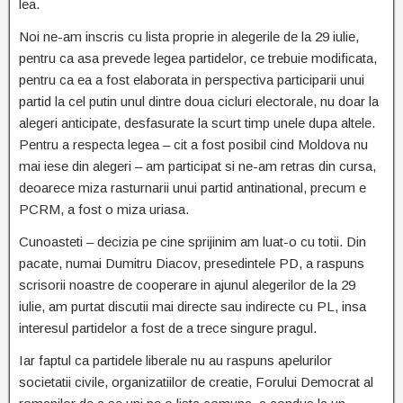
lea.
Noi ne-am inscris cu lista proprie in alegerile de la 29 iulie,
pentru ca asa prevede legea partidelor, ce trebuie modificata,
pentru ca ea a fost elaborata in perspectiva participarii unui
partid la cel putin unul dintre doua cicluri electorale, nu doar la
alegeri anticipate, desfasurate la scurt timp unele dupa altele.
Pentru a respecta legea – cit a fost posibil cind Moldova nu
mai iese din alegeri – am participat si ne-am retras din cursa,
deoarece miza rasturnarii unui partid antinational, precum e
PCRM, a fost o miza uriasa.
Cunoasteti – decizia pe cine sprijinim am luat-o cu totii. Din
pacate, numai Dumitru Diacov, presedintele PD, a raspuns
scrisorii noastre de cooperare in ajunul alegerilor de la 29
iulie, am purtat discutii mai directe sau indirecte cu PL, insa
interesul partidelor a fost de a trece singure pragul.
Iar faptul ca partidele liberale nu au raspuns apelurilor
societatii civile, organizatiilor de creatie, Forului Democrat al