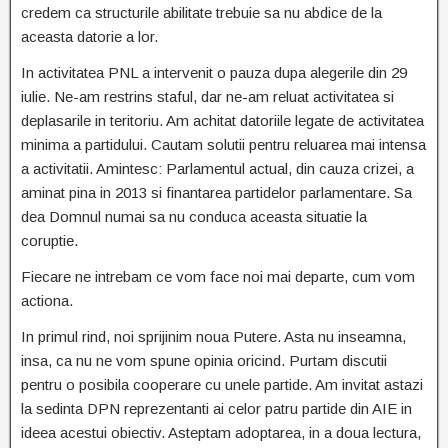
credem ca structurile abilitate trebuie sa nu abdice de la
aceasta datorie a lor.
In activitatea PNL a intervenit o pauza dupa alegerile din 29
iulie. Ne-am restrins staful, dar ne-am reluat activitatea si
deplasarile in teritoriu. Am achitat datoriile legate de activitatea
minima a partidului. Cautam solutii pentru reluarea mai intensa
a activitatii. Amintesc: Parlamentul actual, din cauza crizei, a
aminat pina in 2013 si finantarea partidelor parlamentare. Sa
dea Domnul numai sa nu conduca aceasta situatie la
coruptie.
Fiecare ne intrebam ce vom face noi mai departe, cum vom
actiona.
In primul rind, noi sprijinim noua Putere. Asta nu inseamna,
insa, ca nu ne vom spune opinia oricind. Purtam discutii
pentru o posibila cooperare cu unele partide. Am invitat astazi
la sedinta DPN reprezentanti ai celor patru partide din AIE in
ideea acestui obiectiv. Asteptam adoptarea, in a doua lectura,