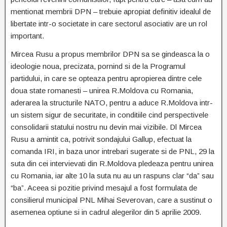
mentionat membrii DPN – trebuie apropiat definitiv idealul de
libertate intr-o societate in care sectorul asociativ are un rol
important.
Mircea Rusu a propus membrilor DPN sa se gindeasca la o
ideologie noua, precizata, pornind si de la Programul
partidului, in care se opteaza pentru apropierea dintre cele
doua state romanesti – unirea R.Moldova cu Romania,
aderarea la structurile NATO, pentru a aduce R.Moldova intr-
un sistem sigur de securitate, in conditiile cind perspectivele
consolidarii statului nostru nu devin mai vizibile. Dl Mircea
Rusu a amintit ca, potrivit sondajului Gallup, efectuat la
comanda IRI, in baza unor intrebari sugerate si de PNL, 29 la
suta din cei intervievati din R.Moldova pledeaza pentru unirea
cu Romania, iar alte 10 la suta nu au un raspuns clar “da” sau
“ba”. Aceea si pozitie privind mesajul a fost formulata de
consilierul municipal PNL Mihai Severovan, care a sustinut o
asemenea optiune si in cadrul alegerilor din 5 aprilie 2009.