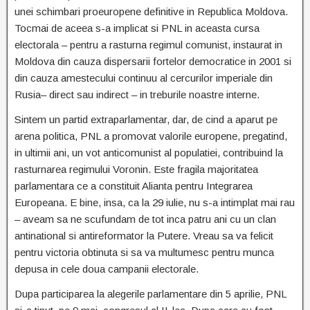
unei schimbari proeuropene definitive in Republica Moldova.
Tocmai de aceea s-a implicat si PNL in aceasta cursa
electorala – pentru a rasturna regimul comunist, instaurat in
Moldova din cauza dispersarii fortelor democratice in 2001 si
din cauza amestecului continuu al cercurilor imperiale din
Rusia– direct sau indirect – in treburile noastre interne.
Sintem un partid extraparlamentar, dar, de cind a aparut pe
arena politica, PNL a promovat valorile europene, pregatind,
in ultimii ani, un vot anticomunist al populatiei, contribuind la
rasturnarea regimului Voronin. Este fragila majoritatea
parlamentara ce a constituit Alianta pentru Integrarea
Europeana. E bine, insa, ca la 29 iulie, nu s-a intimplat mai rau
– aveam sa ne scufundam de tot inca patru ani cu un clan
antinational si antireformator la Putere. Vreau sa va felicit
pentru victoria obtinuta si sa va multumesc pentru munca
depusa in cele doua campanii electorale.
Dupa participarea la alegerile parlamentare din 5 aprilie, PNL