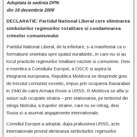
Adoptata la sedinta DPN
din 19 decembrie 2009
DECLARATIE: Partidul National Liberal cere eliminarea
simbolurilor regimurilor totalitare si condamnarea
crimelor comunismului
Partidul National Liberal, de la infiintare, s-a manifestat ca o
formatiune orientata spre spatiul euratlantic, in care nu-si au
locul practicile regimurilor totalitare naziste si comuniste. Desi
e membra a Consiliului Europei, a OSCE si aspira la
integrarea europeana, Republica Moldova se desprinde greu
de trecutul comunist sovietic, impus prin ocuparea Basarabiei
in 1940 de catre Armata Rosie a URSS. R.Moldova se afla si
astazi sub ocupatie straina – prin stationarea, pe teritioriul din
stinga Nistrului, a trupelor straine, care nu se retrag, desi
Rusia si-a asumat angajamente internationale.
Consiliul Europei a adoptat, dupa prabusirea URSS, acte
internationale privind eliminarea simbolurilor regimurilor