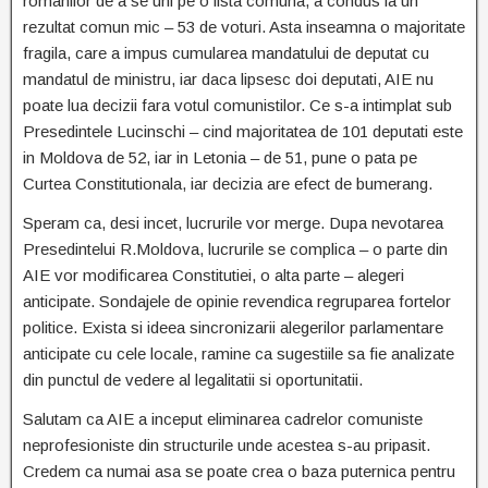
romanilor de a se uni pe o lista comuna, a condus la un
rezultat comun mic – 53 de voturi. Asta inseamna o majoritate
fragila, care a impus cumularea mandatului de deputat cu
mandatul de ministru, iar daca lipsesc doi deputati, AIE nu
poate lua decizii fara votul comunistilor. Ce s-a intimplat sub
Presedintele Lucinschi – cind majoritatea de 101 deputati este
in Moldova de 52, iar in Letonia – de 51, pune o pata pe
Curtea Constitutionala, iar decizia are efect de bumerang.
Speram ca, desi incet, lucrurile vor merge. Dupa nevotarea
Presedintelui R.Moldova, lucrurile se complica – o parte din
AIE vor modificarea Constitutiei, o alta parte – alegeri
anticipate. Sondajele de opinie revendica regruparea fortelor
politice. Exista si ideea sincronizarii alegerilor parlamentare
anticipate cu cele locale, ramine ca sugestiile sa fie analizate
din punctul de vedere al legalitatii si oportunitatii.
Salutam ca AIE a inceput eliminarea cadrelor comuniste
neprofesioniste din structurile unde acestea s-au pripasit.
Credem ca numai asa se poate crea o baza puternica pentru