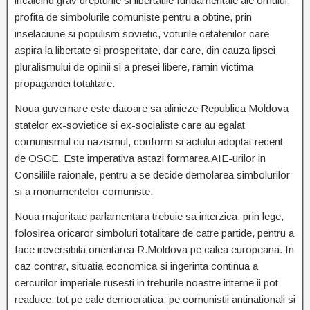
incalcind grav drepturile si libertatile fundamentale ale omului,
profita de simbolurile comuniste pentru a obtine, prin
inselaciune si populism sovietic, voturile cetatenilor care
aspira la libertate si prosperitate, dar care, din cauza lipsei
pluralismului de opinii si a presei libere, ramin victima
propagandei totalitare.
Noua guvernare este datoare sa alinieze Republica Moldova
statelor ex-sovietice si ex-socialiste care au egalat
comunismul cu nazismul, conform si actului adoptat recent
de OSCE. Este imperativa astazi formarea AIE-urilor in
Consiliile raionale, pentru a se decide demolarea simbolurilor
si a monumentelor comuniste.
Noua majoritate parlamentara trebuie sa interzica, prin lege,
folosirea oricaror simboluri totalitare de catre partide, pentru a
face ireversibila orientarea R.Moldova pe calea europeana. In
caz contrar, situatia economica si ingerinta continua a
cercurilor imperiale rusesti in treburile noastre interne ii pot
readuce, tot pe cale democratica, pe comunistii antinationali si