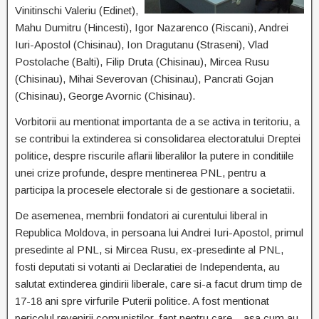
Vinitinschi Valeriu (Edinet),
Mahu Dumitru (Hincesti), Igor Nazarenco (Riscani), Andrei
Iuri-Apostol (Chisinau), Ion Dragutanu (Straseni), Vlad
Postolache (Balti), Filip Druta (Chisinau), Mircea Rusu
(Chisinau), Mihai Severovan (Chisinau), Pancrati Gojan
(Chisinau), George Avornic (Chisinau).
Vorbitorii au mentionat importanta de a se activa in teritoriu, a
se contribui la extinderea si consolidarea electoratului Dreptei
politice, despre riscurile aflarii liberalilor la putere in conditiile
unei crize profunde, despre mentinerea PNL, pentru a
participa la procesele electorale si de gestionare a societatii.
De asemenea, membrii fondatori ai curentului liberal in
Republica Moldova, in persoana lui Andrei Iuri-Apostol, primul
presedinte al PNL, si Mircea Rusu, ex-presedinte al PNL,
fosti deputati si votanti ai Declaratiei de Independenta, au
salutat extinderea gindirii liberale, care si-a facut drum timp de
17-18 ani spre virfurile Puterii politice. A fost mentionat
pericolul revenirii comunistilor, fapt pentru care – asa cum au