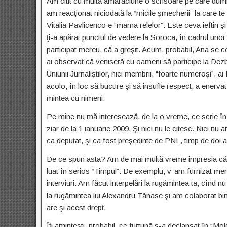
Am citit cu multă amărăciune o scrisoare pe care dum
am reacţionat niciodată la “micile şmecherii” la care te
Vitalia Pavlicenco e “mama relelor”. Este ceva ieftin ş
ţi-a apărat punctul de vedere la Soroca, în cadrul unor
participat mereu, că a greşit. Acum, probabil, Ana se co
ai observat că veniseră cu oameni să participe la Dezbat
Uniunii Jurnaliştilor, nici membrii, “foarte numeroşi”
acolo, în loc să bucure şi să insufle respect, a enerva
mintea cu nimeni.
Pe mine nu mă interesează, de la o vreme, ce scrie în
ziar de la 1 ianuarie 2009. Şi nici nu le citesc. Nici n
ca deputat, şi ca fost preşedinte de PNL, timp de doi an
De ce spun asta? Am de mai multă vreme impresia că d
luat în serios “Timpul”. De exemplu, v-am furnizat mer
interviuri. Am făcut interpelări la rugămintea ta, cînd nu 
la rugămintea lui Alexandru Tănase şi am colaborat bin
are şi acest drept.
Îţi aminteşti, probabil, ce furtună s-a declanşat în 