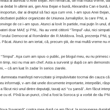
neata ai adresat-o Anei Bejan. Am remarcat, de mai multă vreme, da
-ai dedat în ultimii ani, gen Ana Bejan e bună, Alexandra Can e bună, 
i inoportun, dar ai dreptul să faci aşa cum vrei. I-am spus Anei Bejan
 dezbateri publice organizate de Uniunea Jurnaliştilor, la care PNL a
nvinge de ce i-am spus. Atunci ai lovit în partide, mai puţin în unul, 
eri doar MAE şi PNL. Nu au venit cititorii “Timpul”-ului, nici simpati
, ai Forului Democrat al Românilor din R.Moldova. Însă, prezenţa PNL
t. Păcat. Atunci te-am iertat, că, precum ştii, de mai multă vreme nu-
 “Timpul”. Aşa cum am spus-o public, pe blogul meu, eu nu primesc n
u am timp, nici nu mai am chef. Asta a survenit şi după ce am demonstra
i, – că am luat în zadar în serios ziarele.
umneata manifeşti nervozitate şi impulsivitate tocmai din cauza c
eu informaţii, v-am dat unele documente importante, interpelări, răsp
a făcut nici unul dintre deputaţii, taxaţi azi “cu şansă”. Am făcut interp
e cu el. Pînă la un punct, cînd a fost la Soroca şi a vorbit de rău P
“Moldova Suverană” contra mea după ce am făcut, la propunerea dumita