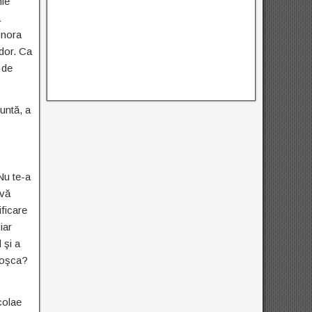
nie
a
onora
dor. Ca
 de
untă, a
Nu te-a
ivă
ificare
iar
 şi a
 Roşca?
colae