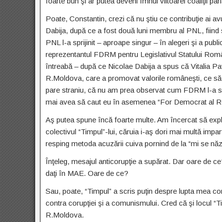
foarte bun şi ar putea deveni Imnul viitoarei coaliţii pa
Poate, Constantin, crezi că nu ştiu ce contribuţie ai av
Dabija, după ce a fost două luni membru al PNL, fiind 
PNL l-a sprijinit – aproape singur – în alegeri şi a publ
reprezentantul FDRM pentru Legislativul Statului Român
întreabă – după ce Nicolae Dabija a spus că Vitalia Pav
R.Moldova, care a promovat valorile româneşti, ce
pare straniu, că nu am prea observat cum FDRM l-a sprij
mai avea să caut eu în asemenea “For Democrat al Ro
Aş putea spune încă foarte multe. Am încercat să expli
colectivul “Timpul”-lui, căruia i-aş dori mai multă impar
resping metoda acuzării cuiva pornind de la “mi se năz
Înţeleg, mesajul anticorupţie a supărat. Dar oare de ce?
daţi în MAE. Oare de ce?
Sau, poate, “Timpul” a scris puţin despre lupta mea cont
contra corupţiei şi a comunismului. Cred că şi locul “T
R.Moldova.