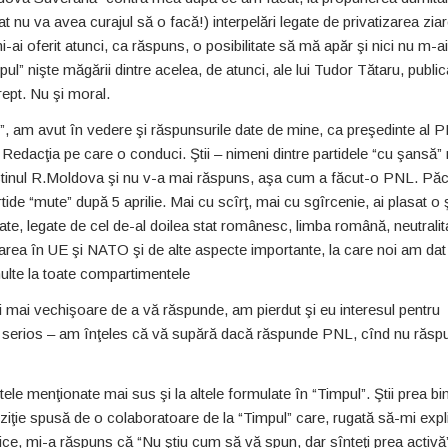
t nu va avea curajul să o facă!) interpelări legate de privatizarea ziar
 oferit atunci, ca răspuns, o posibilitate să mă apăr şi nici nu m-ai
” nişte măgării dintre acelea, de atunci, ale lui Tudor Tătaru, public
ept. Nu şi moral.
”, am avut în vedere şi răspunsurile date de mine, ca preşedinte al 
 Redacţia pe care o conduci. Ştii – nimeni dintre partidele “cu şansă”
estinul R.Moldova şi nu v-a mai răspuns, aşa cum a făcut-o PNL. Păc
ide “mute” după 5 aprilie. Mai cu scîrţ, mai cu sgîrcenie, ai plasat o ş
te, legate de cel de-al doilea stat românesc, limba română, neutralit
rarea în UE şi NATO şi de alte aspecte importante, la care noi am dat
ulte la toate compartimentele
 şi mai vechişoare de a vă răspunde, am pierdut şi eu interesul pentru
în serios – am înţeles că vă supără dacă răspunde PNL, cînd nu răspu
ctele menţionate mai sus şi la altele formulate în “Timpul”. Ştii prea bi
iţie spusă de o colaboratoare de la “Timpul” care, rugată să-mi expl
blice, mi-a răspuns că “Nu ştiu cum să vă spun, dar sînteţi prea activă