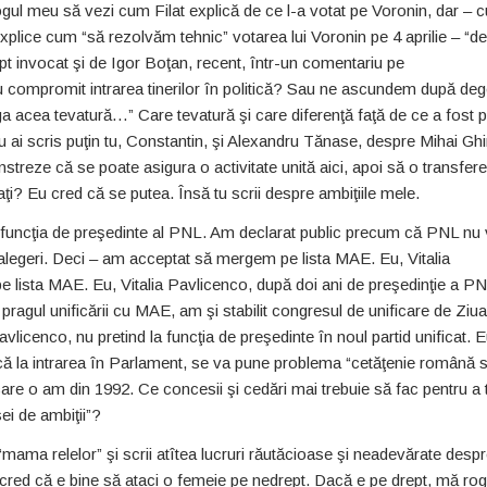
logul meu să vezi cum Filat explică de ce l-a votat pe Voronin, dar – 
xplice cum “să rezolvăm tehnic” votarea lui Voronin pe 4 aprilie – “d
fapt invocat şi de Igor Boţan, recent, într-un comentariu pe
nu compromit intrarea tinerilor în politică? Sau ne ascundem după de
ga acea tevatură…” Care tevatură şi care diferenţă faţă de ce a fost 
au ai scris puţin tu, Constantin, şi Alexandru Tănase, despre Mihai Gh
ze că se poate asigura o activitate unită aici, apoi să o transfere
i? Eu cred că se putea. Însă tu scrii despre ambiţiile mele.
n funcţia de preşedinte al PNL. Am declarat public precum că PNL nu
legeri. Deci – am acceptat să mergem pe lista MAE. Eu, Vitalia
 pe lista MAE. Eu, Vitalia Pavlicenco, după doi ani de preşedinţie a P
pragul unificării cu MAE, am şi stabilit congresul de unificare de Ziua
vlicenco, nu pretind la funcţia de preşedinte în noul partid unificat. E
acă la intrarea în Parlament, se va pune problema “cetăţenie română 
are o am din 1992. Ce concesii şi cedări mai trebuie să fac pentru a 
ei de ambiţii”?
ama relelor” şi scrii atîtea lucruri răutăcioase şi neadevărate desp
 cred că e bine să ataci o femeie pe nedrept. Dacă e pe drept, mă rog,