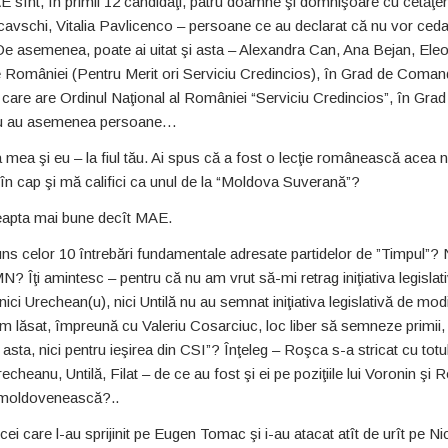
MAE sînt, în primii 12 candidaţi, patru doamne şi domnişoare cu cetăţe
vschi, Vitalia Pavlicenco – persoane ce au declarat că nu vor ced
 De asemenea, poate ai uitat şi asta – Alexandra Can, Ana Bejan, Ele
e României (Pentru Merit ori Serviciu Credincios), în Grad de Coman
care are Ordinul Naţional al României “Serviciu Credincios”, în Grad
– nu au asemenea persoane…
a mea şi eu – la fiul tău. Ai spus că a fost o lecţie românească acea n
 în cap şi mă califici ca unul de la “Moldova Suverană”?
dreapta mai bune decît MAE.
s celor 10 întrebări fundamentale adresate partidelor de ”Timpul”? 
 Îţi amintesc – pentru că nu am vrut să-mi retrag iniţiativa legislat
ici Urechean(u), nici Untilă nu au semnat iniţiativa legislativă de mod
-am lăsat, împreună cu Valeriu Cosarciuc, loc liber să semneze primii, 
 asta, nici pentru ieşirea din CSI”? Înţeleg – Roşca s-a stricat cu totul
recheanu, Untilă, Filat – de ce au fost şi ei pe poziţiile lui Voronin şi
a moldovenească?..
i care l-au sprijinit pe Eugen Tomac şi i-au atacat atît de urît pe Ni