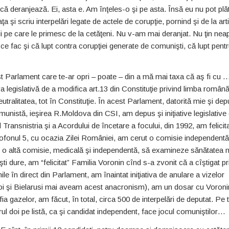
ă deranjează. Ei, asta e. Am înţeles-o şi pe asta. Însă eu nu pot plăt
ţa şi scriu interpelări legate de actele de corupţie, pornind şi de la art
aţii pe care le primesc de la cetăţeni. Nu v-am mai deranjat. Nu ţin nea
ce fac şi că lupt contra corupţiei generate de comunişti, că lupt pent
est Parlament care te-ar opri – poate – din a mă mai taxa că aş fi cu 
va legislativă de a modifica art.13 din Constituţie privind limba română
utralitatea, tot în Constituţie. În acest Parlament, datorită mie şi depu
unistă, ieşirea R.Moldova din CSI, am depus şi iniţiative legislative
nsnistria şi a Acordului de încetare a focului, din 1992, am felicita
crofonul 5, cu ocazia Zilei României, am cerut o comisie independent
ut o altă comisie, medicală şi independentă, să examineze sănătatea 
şti dure, am “felicitat” Familia Voronin cînd s-a zvonit că a cîştigat p
ile în direct din Parlament, am înaintat iniţiativa de anulare a vizelor
noi şi Bielarusi mai aveam acest anacronism), am un dosar cu Voroni
 gazelor, am făcut, în total, circa 500 de interpelări de deputat. Pe 
ărul doi pe listă, ca şi candidat independent, face jocul comuniştilor…