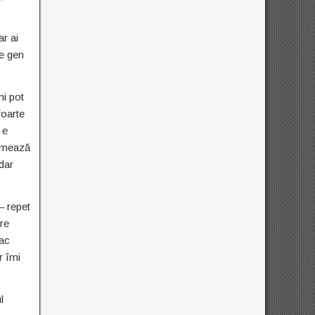
ar ai
ze gen
i pot
foarte
 e
urmează
 dar
– repet
tre
fac
r îmi
l