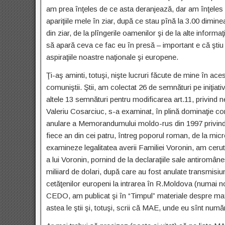
am prea înţeles de ce asta deranjează, dar am înţeles c
apariţiile mele în ziar, după ce stau pînă la 3.00 diminea
din ziar, de la plîngerile oamenilor şi de la alte inform
să apară ceva ce fac eu în presă – important e că ştiu 
aspiraţiile noastre naţionale şi europene.
Ţi-aş aminti, totuşi, nişte lucruri făcute de mine în ac
comuniştii. Ştii, am colectat 26 de semnături pe iniţiati
altele 13 semnături pentru modificarea art.11, privind ne
Valeriu Cosarciuc, s-a examinat, în plină dominaţie com
anulare a Memorandumului moldo-rus din 1997 privind Tra
fiece an din cei patru, întreg poporul roman, de la mi
examineze legalitatea averii Familiei Voronin, am cer
a lui Voronin, pornind de la declaraţiile sale antiromâne
miliiard de dolari, după care au fost anulate transmisiun
cetăţenilor europeni la intrarea în R.Moldova (numai 
CEDO, am publicat şi în “Timpul” materiale despre mafia
astea le ştii şi, totuşi, scrii că MAE, unde eu sînt num