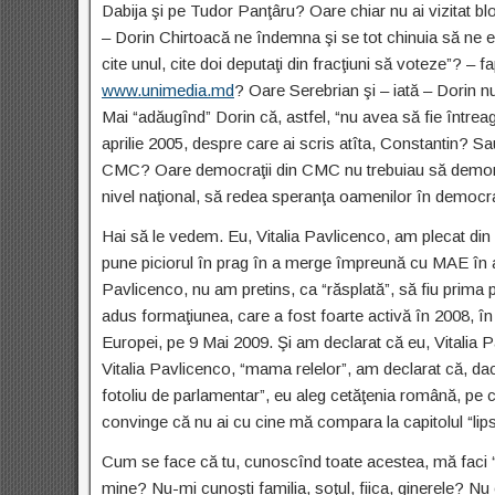
Dabija şi pe Tudor Panţâru? Oare chiar nu ai vizitat b
– Dorin Chirtoacă ne îndemna şi se tot chinuia să ne e
cite unul, cite doi deputaţi din fracţiuni să voteze”? – 
www.unimedia.md
? Oare Serebrian şi – iată – Dorin 
Mai “adăugînd” Dorin că, astfel, “nu avea să fie întrea
aprilie 2005, despre care ai scris atîta, Constantin? S
CMC? Oare democraţii din CMC nu trebuiau să demonstre
nivel naţional, să redea speranţa oamenilor în democraţ
Hai să le vedem. Eu, Vitalia Pavlicenco, am plecat di
pune piciorul în prag în a merge împreună cu MAE în a
Pavlicenco, nu am pretins, ca “răsplată”, să fiu prima
adus formaţiunea, care a fost foarte activă în 2008, în 
Europei, pe 9 Mai 2009. Şi am declarat că eu, Vitalia Pa
Vitalia Pavlicenco, “mama relelor”, am declarat că, d
fotoliu de parlamentar”, eu aleg cetăţenia română, pe c
convinge că nu ai cu cine mă compara la capitolul “lips
Cum se face că tu, cunoscînd toate acestea, mă faci “m
mine? Nu-mi cunoşti familia, soţul, fiica, ginerele? Nu