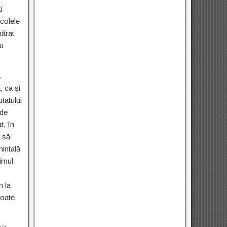
i
icolele
părat
ru
…
, ca şi
tatului
 de
t, în
ă să
mintală
rimul
n la
toate