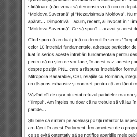
sfidătoare (căci vroiai să demonstrezi că nici un deputa
“Moldova Suverană” şi “Nezavisimaia Moldova”. Nu mi-ai
apărat… Dimpotrivă – acum, recent, ai invocat în “Timpul
”Moldova Suverană”. Ce să spun? – ai avut şi acest dr
Cînd spun că am luat pînă nu demult în serios “Timpul
celor 10 întrebări fundamentale, adresate partidelor de
luat în serios aceste întrebări fundamentale pentru d
pentru că nu ştim ce vor face, în acest caz, aceste part
despre poziţia PNL, care a răspuns întrebărilor formula
Mitropolia Basarabiei, CSI, relaţiile cu România, integ
un răspuns exhaustiv şi concret, pentru că am făcut m
Văzînd cît de uşor aţi iertat refuzul partidelor mai noi
“Timpul”. Am înţeles nu doar că nu trebuie să vă iau 
partide…
Ştii bine că sîntem pe aceleaşi poziţii referitor la aspe
am făcut în acest Parlament. Îmi amintesc de o propoz
ce se evită ostentativ să se notifice apariţiile mele pu