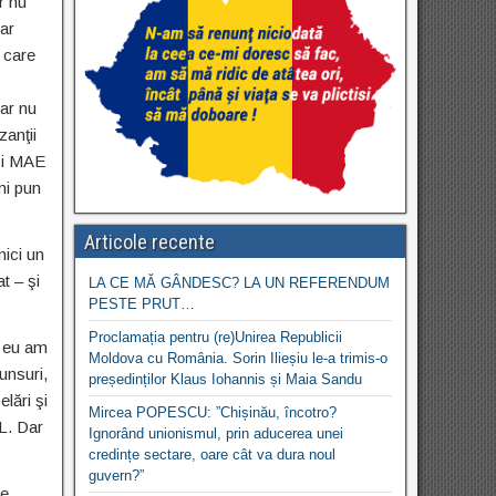
r nu
iar
, care
dar nu
zanţii
 şi MAE
mi pun
Articole recente
ici un
t – şi
LA CE MĂ GÂNDESC? LA UN REFERENDUM
PESTE PRUT…
Proclamația pentru (re)Unirea Republicii
ă eu am
Moldova cu România. Sorin Ilieșiu le-a trimis-o
unsuri,
președinților Klaus Iohannis și Maia Sandu
elări şi
Mircea POPESCU: ”Chișinău, încotro?
NL. Dar
Ignorând unionismul, prin aducerea unei
credințe sectare, oare cât va dura noul
guvern?”
le