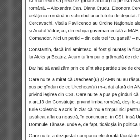
Ar mai trebui să precizez (poate ai uitat) că pe lista 
română, – Alexandra Can, Diana Crudu, Eleonora Cerca
cetăţenia română în schimbul unui fotoliu de deputat.
Cercavschi, Vitalia Pavlicenco au Ordine Naţionale al
şi Anatol Vidraşcu, din echipa guvernamentală a MAE, 
Comandor. Nici un partid – din cele trei “cu şansă” 
Constantin, dacă îmi amintesc, ai fost şi nuntaş la fiic
lui Aleks şi Beatriz. Acum tu îmi pui o grămadă de rele
Dar hai să analizăm prin ce sînt alte partide zise de 
Oare nu te-a mirat că Urechean(u) şi AMN nu au răspun
pus pe gînduri de ce Urechean(u) m-a dat afară din AMN?
privind ieşirea din CSI. Oare nu te-a pus pe gînduri că n
a art.13 din Constituţie, privind limba română, deşi le
Iurie Colesnic a scris în ziar că “nu e timpul nici pentru
justificat aflarea noastră, în continuare, în CSI, însă U
Domnule Tănase, unde e, de fapt, ticăloşia în politic
Oare nu te-a dezgustat campania electorală făcută de ce