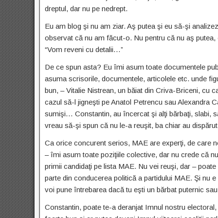
dreptul, dar nu pe nedrept.
Eu am blog şi nu am ziar. Aş putea şi eu să-şi analizez m
observat că nu am făcut-o. Nu pentru că nu aş putea, 
“Vom reveni cu detalii…”
De ce spun asta? Eu îmi asum toate documentele publi
asuma scrisorile, documentele, articolele etc. unde fig
bun, – Vitalie Nistrean, un băiat din Criva-Briceni, cu c
cazul să-l jigneşti pe Anatol Petrencu sau Alexandra Ca
sumişi… Constantin, au încercat şi alţi bărbaţi, slabi, 
vreau să-şi spun că nu le-a reuşit, ba chiar au dispărut 
Ca orice concurent serios, MAE are experţi, de care ne
– îmi asum toate poziţiile colective, dar nu crede că nu
primii candidaţi pe lista MAE. Nu vei reuşi, dar – poate
parte din conducerea politică a partidului MAE. Şi nu e
voi pune întrebarea dacă tu eşti un bărbat puternic sau
Constantin, poate te-a deranjat Imnul nostru electoral, 