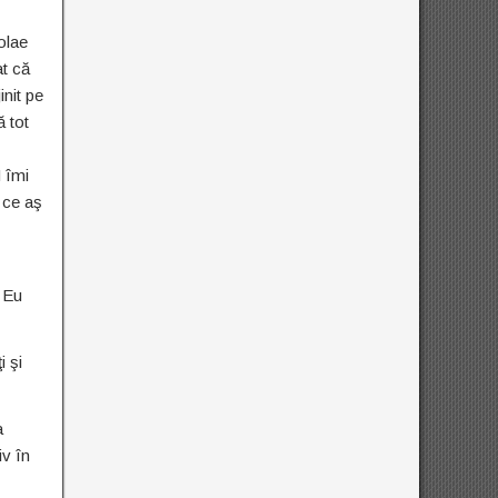
olae
at că
init pe
 tot
 îmi
 ce aş
. Eu
i şi
a
iv în