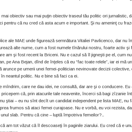
ai obiectiv sau mai puţin obiectiv traseul tău politic ori jurnalistic, d
ci pentru că nu cred că asta acum e important. Şi nu ameninţ cu fra
ce ale MAE unde figurează semnătura Vitaliei Pavlicenco, dar nu îm
urează alte nume, cum a fost numele tînărului nostru, foarte activ şi 
are am şi fost recent la Briceni. Nu e cazul să îl jigneşti pe el, cum nu
n, pe Ana Bejan, dînd de înţeles că eu “fac toate relele”, iar ei mă 
să arunce pe umerii unei femei-politician nevinovate decizii colective,
în neantul politic. Nu e bine să faci ca ei.
 mîndrim, care ne dau idei, ne consultă, dar are şi o conducere. Eu 
 pricepem că, prin atacurile tale neavenite, încerci să bagi zîzanie în
 nu ştiai – eu nu sînt decît un candidat independent pe lista MAE, nu 
 prea frumos să ataci femei curajoase. Nu e vorbă, eu voi rezista, da
 unul slab. Pentru că cine – luptă împotriva femeilor?..
că am tot văzut că îl descoaseţi în paginile ziarului. Eu cred că e unu