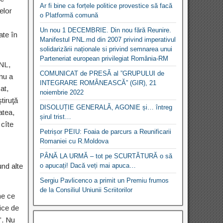
Ar fi bine ca forțele politice provestice să facă
elor
o Platformă comună
Un nou 1 DECEMBRIE. Din nou fără Reunire.
ate în
Manifestul PNL.md din 2007 privind imperativul
solidarizării naționale si privind semnarea unui
Parteneriat european privilegiat România-RM
PNL,
COMUNICAT de PRESĂ al ”GRUPULUI de
 nu a
INTEGRARE ROMÂNEASCĂ” (GIR), 21
at,
noiembrie 2022
tiruţă
DISOLUȚIE GENERALĂ, AGONIE și… întreg
atea,
șirul trist…
 cîte
Petrișor PEIU: Foaia de parcurs a Reunificarii
Romaniei cu R.Moldova
PÂNĂ LA URMĂ – tot pe SCURTĂTURĂ o să
nd alte
o apucați! Dacă veți mai apuca…
Sergiu Pavlicenco a primit un Premiu frumos
de la Consiliul Uniunii Scriitorilor
ne ce
ice de
”. Nu