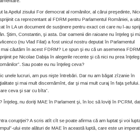
rlamentare.
ut la Apelul zisului For democrat al românilor, al cărui preşedinte, Nic
sprijinit ca reprezentant al FDRM pentru Parlamentul României, a uit
icat în LA un document de susţinere pentru exact cei care nu l-au sprij
. Ştim, Constantin, şi asta. Dar oamenii din raioane nu înţeleg şi mă
licenco (nu Vlad Filat) a fost unicul nostru deputat în Parlamentul
 să mai căutăm în acest FDRM? Le spun şi eu că un asemenea FDRM
init pe Nicolae Dabija în alegerile recente şi că nici nu prea înţeleg
mânilor”. Sau poate eu nu înţeleg ceva?
c unele lucruri, am pus nişte întrebări. Dar nu am băgat zîzanie în
ţialitate şi mai mult discernămînt, dar şi mai mult curaj în faţa şefului
are ceva şi sar cu bîta”.
 Înţeleg, nu doriţi MAE în Parlament şi, în loc să loviţi în PCRM, daţ
ra corupţiei? A scris atît cît se poate afirma că am luptat şi voi lupt
impul”-ului este alături de MAE în această luptă, care este un imperat