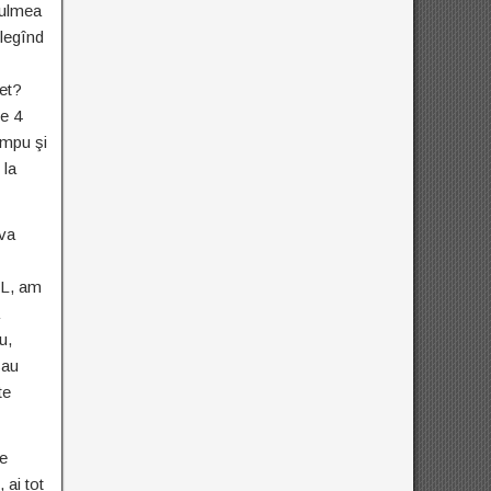
culmea
elegînd
get?
pe 4
impu şi
 la
 va
NL, am
u,
sau
te
re
 ai tot