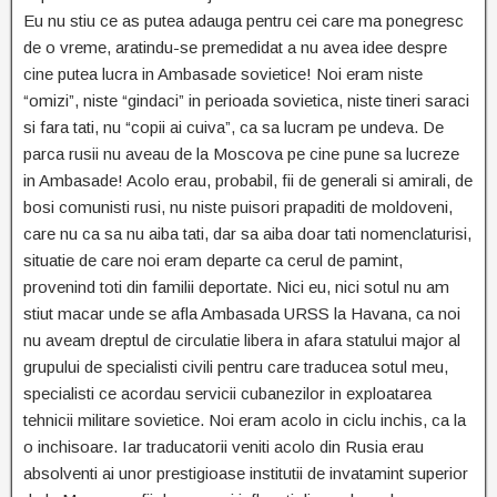
Eu nu stiu ce as putea adauga pentru cei care ma ponegresc
de o vreme, aratindu-se premedidat a nu avea idee despre
cine putea lucra in Ambasade sovietice! Noi eram niste
“omizi”, niste “gindaci” in perioada sovietica, niste tineri saraci
si fara tati, nu “copii ai cuiva”, ca sa lucram pe undeva. De
parca rusii nu aveau de la Moscova pe cine pune sa lucreze
in Ambasade! Acolo erau, probabil, fii de generali si amirali, de
bosi comunisti rusi, nu niste puisori prapaditi de moldoveni,
care nu ca sa nu aiba tati, dar sa aiba doar tati nomenclaturisi,
situatie de care noi eram departe ca cerul de pamint,
provenind toti din familii deportate. Nici eu, nici sotul nu am
stiut macar unde se afla Ambasada URSS la Havana, ca noi
nu aveam dreptul de circulatie libera in afara statului major al
grupului de specialisti civili pentru care traducea sotul meu,
specialisti ce acordau servicii cubanezilor in exploatarea
tehnicii militare sovietice. Noi eram acolo in ciclu inchis, ca la
o inchisoare. Iar traducatorii veniti acolo din Rusia erau
absolventi ai unor prestigioase institutii de invatamint superior