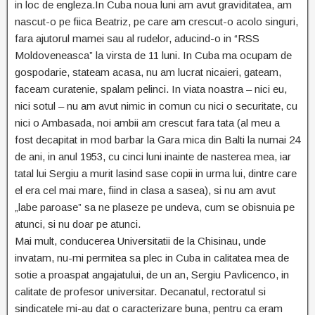
in loc de engleza.In Cuba noua luni am avut graviditatea, am
nascut-o pe fiica Beatriz, pe care am crescut-o acolo singuri,
fara ajutorul mamei sau al rudelor, aducind-o in “RSS
Moldoveneasca” la virsta de 11 luni. In Cuba ma ocupam de
gospodarie, stateam acasa, nu am lucrat nicaieri, gateam,
faceam curatenie, spalam pelinci. In viata noastra – nici eu,
nici sotul – nu am avut nimic in comun cu nici o securitate, cu
nici o Ambasada, noi ambii am crescut fara tata (al meu a
fost decapitat in mod barbar la Gara mica din Balti la numai 24
de ani, in anul 1953, cu cinci luni inainte de nasterea mea, iar
tatal lui Sergiu a murit lasind sase copii in urma lui, dintre care
el era cel mai mare, fiind in clasa a sasea), si nu am avut
„labe paroase” sa ne plaseze pe undeva, cum se obisnuia pe
atunci, si nu doar pe atunci.
Mai mult, conducerea Universitatii de la Chisinau, unde
invatam, nu-mi permitea sa plec in Cuba in calitatea mea de
sotie a proaspat angajatului, de un an, Sergiu Pavlicenco, in
calitate de profesor universitar. Decanatul, rectoratul si
sindicatele mi-au dat o caracterizare buna, pentru ca eram