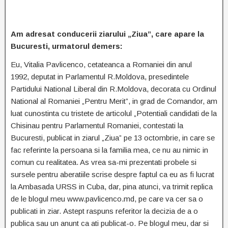
Am adresat conducerii ziarului „Ziua”, care apare la
Bucuresti, urmatorul demers:
Eu, Vitalia Pavlicenco, cetateanca a Romaniei din anul
1992, deputat in Parlamentul R.Moldova, presedintele
Partidului National Liberal din R.Moldova, decorata cu Ordinul
National al Romaniei „Pentru Merit”, in grad de Comandor, am
luat cunostinta cu tristete de articolul „Potentiali candidati de la
Chisinau pentru Parlamentul Romaniei, contestati la
Bucuresti, publicat in ziarul „Ziua” pe 13 octombrie, in care se
fac referinte la persoana si la familia mea, ce nu au nimic in
comun cu realitatea. As vrea sa-mi prezentati probele si
sursele pentru aberatiile scrise despre faptul ca eu as fi lucrat
la Ambasada URSS in Cuba, dar, pina atunci, va trimit replica
de le blogul meu www.pavlicenco.md, pe care va cer sa o
publicati in ziar. Astept raspuns referitor la decizia de a o
publica sau un anunt ca ati publicat-o. Pe blogul meu, dar si