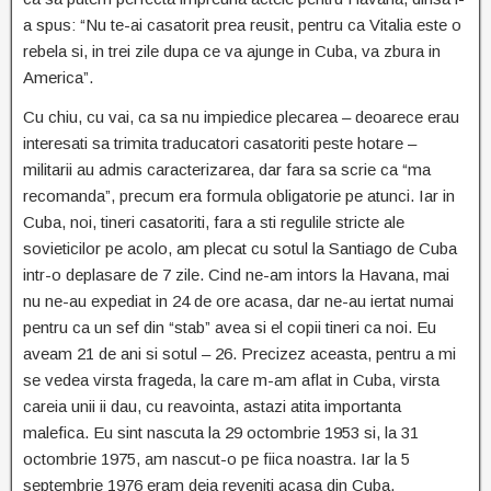
a spus: “Nu te-ai casatorit prea reusit, pentru ca Vitalia este o
rebela si, in trei zile dupa ce va ajunge in Cuba, va zbura in
America”.
Cu chiu, cu vai, ca sa nu impiedice plecarea – deoarece erau
interesati sa trimita traducatori casatoriti peste hotare –
militarii au admis caracterizarea, dar fara sa scrie ca “ma
recomanda”, precum era formula obligatorie pe atunci. Iar in
Cuba, noi, tineri casatoriti, fara a sti regulile stricte ale
sovieticilor pe acolo, am plecat cu sotul la Santiago de Cuba
intr-o deplasare de 7 zile. Cind ne-am intors la Havana, mai
nu ne-au expediat in 24 de ore acasa, dar ne-au iertat numai
pentru ca un sef din “stab” avea si el copii tineri ca noi. Eu
aveam 21 de ani si sotul – 26. Precizez aceasta, pentru a mi
se vedea virsta frageda, la care m-am aflat in Cuba, virsta
careia unii ii dau, cu reavointa, astazi atita importanta
malefica. Eu sint nascuta la 29 octombrie 1953 si, la 31
octombrie 1975, am nascut-o pe fiica noastra. Iar la 5
septembrie 1976 eram deja reveniti acasa din Cuba.