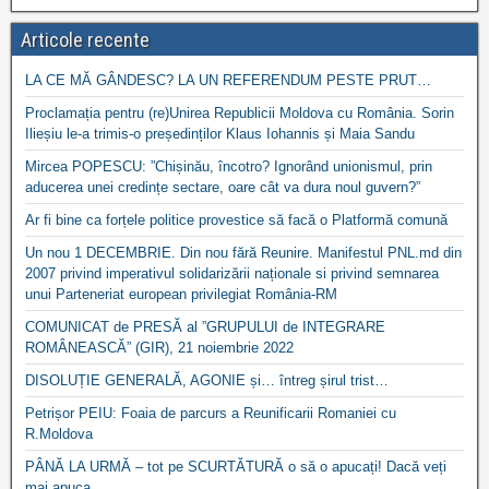
Articole recente
LA CE MĂ GÂNDESC? LA UN REFERENDUM PESTE PRUT…
Proclamația pentru (re)Unirea Republicii Moldova cu România. Sorin
Ilieșiu le-a trimis-o președinților Klaus Iohannis și Maia Sandu
Mircea POPESCU: ”Chișinău, încotro? Ignorând unionismul, prin
aducerea unei credințe sectare, oare cât va dura noul guvern?”
Ar fi bine ca forțele politice provestice să facă o Platformă comună
Un nou 1 DECEMBRIE. Din nou fără Reunire. Manifestul PNL.md din
2007 privind imperativul solidarizării naționale si privind semnarea
unui Parteneriat european privilegiat România-RM
COMUNICAT de PRESĂ al ”GRUPULUI de INTEGRARE
ROMÂNEASCĂ” (GIR), 21 noiembrie 2022
DISOLUȚIE GENERALĂ, AGONIE și… întreg șirul trist…
Petrișor PEIU: Foaia de parcurs a Reunificarii Romaniei cu
R.Moldova
PÂNĂ LA URMĂ – tot pe SCURTĂTURĂ o să o apucați! Dacă veți
mai apuca…