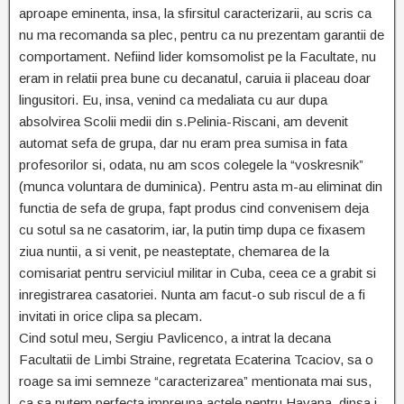
aproape eminenta, insa, la sfirsitul caracterizarii, au scris ca
nu ma recomanda sa plec, pentru ca nu prezentam garantii de
comportament. Nefiind lider komsomolist pe la Facultate, nu
eram in relatii prea bune cu decanatul, caruia ii placeau doar
lingusitori. Eu, insa, venind ca medaliata cu aur dupa
absolvirea Scolii medii din s.Pelinia-Riscani, am devenit
automat sefa de grupa, dar nu eram prea sumisa in fata
profesorilor si, odata, nu am scos colegele la “voskresnik”
(munca voluntara de duminica). Pentru asta m-au eliminat din
functia de sefa de grupa, fapt produs cind convenisem deja
cu sotul sa ne casatorim, iar, la putin timp dupa ce fixasem
ziua nuntii, a si venit, pe neasteptate, chemarea de la
comisariat pentru serviciul militar in Cuba, ceea ce a grabit si
inregistrarea casatoriei. Nunta am facut-o sub riscul de a fi
invitati in orice clipa sa plecam.
Cind sotul meu, Sergiu Pavlicenco, a intrat la decana
Facultatii de Limbi Straine, regretata Ecaterina Tcaciov, sa o
roage sa imi semneze “caracterizarea” mentionata mai sus,
ca sa putem perfecta impreuna actele pentru Havana, dinsa i-