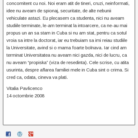
concomitent cu noi. Noi eram atit de tineri, cruzi, neinformati,
idee nu aveam de spionaj, securitate, de alte nebunii
vehiculate astazi. Eu plecasem ca studenta, nici nu aveam
studiile terminate, le-am terminat la intoarcere, ca ne-au mai
propus un an sa stam in Cuba si nu am stat, pentru ca sotul
vroia sa intre la doctorat, iar eu trebuiam sa imi reiau studiile
la Universitate, avind si o mama foarte bolnava. Iar cind am
terminat Universitatea nu aveam nici gazda, nici de lucru, ca
nu aveam “propiska” (viza de resedinta). Cele scrise, cu atita
usurinta, despre aflarea familiei mele in Cuba sint o crima. Si
cred ca, odata, cineva va plati.
Vitalia Pavlicenco
14 octombrie 2008