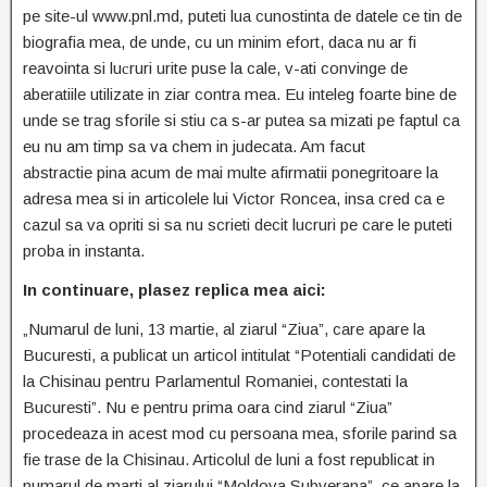
pe site-ul www.pnl.md
puteti lua cunostinta de datele ce tin de
,
biografia mea, de unde, cu un minim efort, daca nu ar fi
reavointa si lu
ruri urite puse la cale, v-ati convinge de
c
aberatiile utilizate in ziar contra mea. Eu inteleg foarte bine de
unde se trag sforile si stiu ca s-ar putea sa mizati pe faptul ca
eu nu am timp sa va chem in judecata. Am facut
abstractie pina acum de mai multe afirmatii ponegritoare la
adresa mea si in articolele lui Victor Roncea, insa cred ca e
cazul sa va opriti si sa
nu scrieti decit lucruri pe care le puteti
proba in instanta.
In continuare, plasez replica mea aici:
„Numarul de luni, 13 martie, al ziarul “Ziua”, care apare la
Bucuresti, a publicat un articol intitulat “Potentiali candidati de
la Chisinau pentru Parlamentul Romaniei, contestati la
Bucuresti”. Nu e pentru prima oara cind ziarul “Ziua”
procedeaza in acest mod cu persoana mea, sforile parind sa
fie trase de la Chisinau. Articolul de luni a fost republicat in
numarul de marti al ziarului “Moldova Subverana”, ce apare la