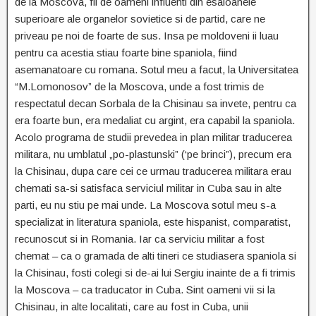
de la Moscova, fii de oameni influenti din esaloanele
superioare ale organelor sovietice si de partid, care ne
priveau pe noi de foarte de sus. Insa pe moldoveni ii luau
pentru ca acestia stiau foarte bine spaniola, fiind
asemanatoare cu romana. Sotul meu a facut, la Universitatea
“M.Lomonosov” de la Moscova, unde a fost trimis de
respectatul decan Sorbala de la Chisinau sa invete, pentru ca
era foarte bun, era medaliat cu argint, era capabil la spaniola.
Acolo programa de studii prevedea in plan militar traducerea
militara, nu umblatul „po-plastunski” (‘pe brinci”), precum era
la Chisinau, dupa care cei ce urmau traducerea militara erau
chemati sa-si satisfaca serviciul militar in Cuba sau in alte
parti, eu nu stiu pe mai unde. La Moscova sotul meu s-a
specializat in literatura spaniola, este hispanist, comparatist,
recunoscut si in Romania. Iar ca serviciu militar a fost
chemat – ca o gramada de alti tineri ce studiasera spaniola si
la Chisinau, fosti colegi si de-ai lui Sergiu inainte de a fi trimis
la Moscova – ca traducator in Cuba. Sint oameni vii si la
Chisinau, in alte localitati, care au fost in Cuba, unii