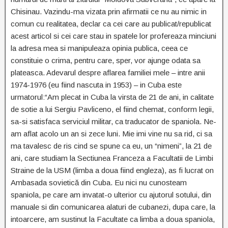
Chisinau. Vazindu-ma vizata prin afirmatii ce nu au nimic in
comun cu realitatea, declar ca cei care au publicat/republicat
acest articol si cei care stau in spatele lor profereaza minciuni
la adresa mea si manipuleaza opinia publica, ceea ce
constituie o crima, pentru care, sper, vor ajunge odata sa
plateasca. Adevarul despre aflarea familiei mele – intre anii
1974-1976 (eu fiind nascuta in 1953) – in Cuba este
urmatorul:
“Am plecat in Cuba la virsta de 21 de ani, in calitate
de sotie a lui Sergiu Pavliceno, el fiind chemat, conform legii,
sa-si satisfaca serviciul militar, ca traducator de spaniola. Ne-
am aflat acolo un an si zece luni. Mie imi vine nu sa rid, ci sa
ma tavalesc de ris cind se spune ca eu, un “nimeni”, la 21 de
ani, care studiam la Sectiunea Franceza a Facultatii de Limbi
Straine de la USM (limba a doua fiind engleza), as fi lucrat оn
Ambasada sovietică din Cuba. Eu nici nu cunosteam
spaniola, pe care am invatat-o ulterior cu ajutorul sotului, din
manuale si din comunicarea alaturi de cubanezi, dupa care, la
intoarcere, am sustinut la Facultate ca limba a doua spaniola,