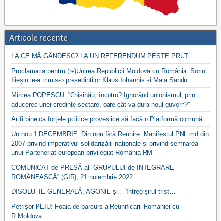
Articole recente
LA CE MĂ GÂNDESC? LA UN REFERENDUM PESTE PRUT…
Proclamația pentru (re)Unirea Republicii Moldova cu România. Sorin
Ilieșiu le-a trimis-o președinților Klaus Iohannis și Maia Sandu
Mircea POPESCU: ”Chișinău, încotro? Ignorând unionismul, prin
aducerea unei credințe sectare, oare cât va dura noul guvern?”
Ar fi bine ca forțele politice provestice să facă o Platformă comună
Un nou 1 DECEMBRIE. Din nou fără Reunire. Manifestul PNL.md din
2007 privind imperativul solidarizării naționale si privind semnarea
unui Parteneriat european privilegiat România-RM
COMUNICAT de PRESĂ al ”GRUPULUI de INTEGRARE
ROMÂNEASCĂ” (GIR), 21 noiembrie 2022
DISOLUȚIE GENERALĂ, AGONIE și… întreg șirul trist…
Petrișor PEIU: Foaia de parcurs a Reunificarii Romaniei cu
R.Moldova