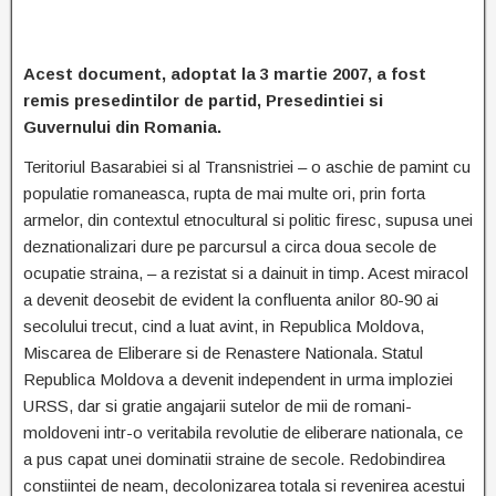
Acest document, adoptat la 3 martie 2007, a fost
remis presedintilor de partid, Presedintiei si
Guvernului din Romania.
Teritoriul Basarabiei si al Transnistriei – o aschie de pamint cu
populatie romaneasca, rupta de mai multe ori, prin forta
armelor, din contextul etnocultural si politic firesc, supusa unei
deznationalizari dure pe parcursul a circa doua secole de
ocupatie straina, – a rezistat si a dainuit in timp. Acest miracol
a devenit deosebit de evident la confluenta anilor 80-90 ai
secolului trecut, cind a luat avint, in Republica Moldova,
Miscarea de Eliberare si de Renastere Nationala. Statul
Republica Moldova a devenit independent in urma imploziei
URSS, dar si gratie angajarii sutelor de mii de romani-
moldoveni intr-o veritabila revolutie de eliberare nationala, ce
a pus capat unei dominatii straine de secole. Redobindirea
constiintei de neam, decolonizarea totala si revenirea acestui