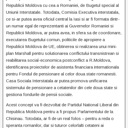
Republicii Moldova cu cea a Romaniei, de Bugetul special al
Uniunii Interstatale. Totodata, Comisia Executiva interstatala,
ce si-ar putea avea oficiul central la Iasi si ar fi formata dintr-
un numar egal de reprezentanti ai Guvernelor Romaniei si
Republicii Moldova, ar putea avea, in sfera sa de coordonare,
executarea Bugetului comun, politicile de apropiere a
Republicii Moldova de UE, obtinerea si realizarea unui mini-
plan Marshall pentru solutionarea conflictului transnistrean si
reabilitarea social-economica postconflict a R.Moldova,
identificarea proiectelor de asistenta financiara internationala
pentru Fondul de pensionare al celor doua state romanesti.
Casa Sociala Interstatala ar putea promova unificarea
sistemului de pensionare a cetatenilor din cele doua state si
gestiona fondurile de pensii sociale.
Acest concept va fi dezvoltat de Partidul National Liberal din
Republica Moldova pentru a fi propus Parlamentului de la
Chisinau. Totodata, ar fi de un real folos – pentru a reda o
speranta romanilor, dar si tuturor celorlalti cetateni ai