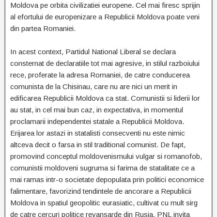
Moldova pe orbita civilizatiei europene. Cel mai firesc sprijin
al efortului de europenizare a Republicii Moldova poate veni
din partea Romaniei.
In acest context, Partidul National Liberal se declara
consternat de declaratiile tot mai agresive, in stilul razboiului
rece, proferate la adresa Romaniei, de catre conducerea
comunista de la Chisinau, care nu are nici un merit in
edificarea Republicii Moldova ca stat. Comunistii si liderii lor
au stat, in cel mai bun caz, in expectativa, in momentul
proclamarii independentei statale a Republicii Moldova.
Erijarea lor astazi in statalisti consecventi nu este nimic
altceva decit o farsa in stil traditional comunist. De fapt,
promovind conceptul moldovenismului vulgar si romanofob,
comunistii moldoveni sugruma si farima de statalitate ce a
mai ramas intr-o societate depopulata prin politici economice
falimentare, favorizind tendintele de ancorare a Republicii
Moldova in spatiul geopolitic eurasiatic, cultivat cu mult sirg
de catre cercuri politice revansarde din Rusia. PNL invita