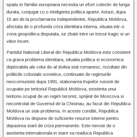
spatiu in familia europeana necesita un efort colectiv de lunga
durata, conjugat cu o inteligenta politica aparte. Astazi, dupa
15 ani de la proclamarea Independentei, Republica Moldova,
afectata de o profunda criza identitara interna, situata intr-o
zona geopolitica disputata, se zbate intre un trecut tragic si un
viitor incert.
Partidul National Liberal din Republica Moldova este constient
ca grava problema identitara, situatia politica si economica
deplorabila ale celui de-al doilea stat romanesc, rezultate din
politicile coloniale sovietice, continuate de regimurile
neocomuniste dupa 1991, stationarea trupelor rusesti de
ocupatie pe teritoriul Republicii Moldova, existenta unui
teritoriu ocupat de un regim terorist, sprijinit de Moscova si
necontrolat de Guvernul de la Chisinau, au facut din Republica
Moldova un stat-problema. In aceste conditii, Republica
Moldova nu dispune de suficiente resurse interne pentru
depasirea starii de criza permanente. Este nevoie de o
asistenta internationala in stare sa readuca Republica