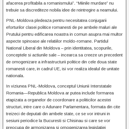
afacerea profitabila a romanismului”. “Miinile murdare” nu
trebuie sa discrediteze nobila idee de reintregire a neamului.
PNL-Moldova pledeaza pentru necesitatea conjugarii
eforturilor clasei politice romanesti de pe ambele maluri ale
Prutului pentru edificarea noastra in comun asupra mai multor
aspecte spinoase ale relatiilor moldo-romane. Partidul
National Liberal din Moldova – prin identitatea, scopurile,
conceptele si actiunile sale – incearca sa creeze un precedent
de omogenizare a infrastructurii politice din cele doua state
romanesti care, in cadrul UE, isi vor realiza idealul de unitate
nationala.
In viziunea PNL-Moldova, conceptul Uniunii Interstatale
Romania—Republica Moldova ar putea include formarea
etapizata a organelor de coordonare a politicilor acestei
structuri, intre care o Adunare Parlamentara, formata din cite
treizeci de deputati din ambele state, ce se vor intruni in
sesiuni periodice la Bucuresti si Chisinau si care se vor
preocupa de armonizarea si omogenizarea legislatiei