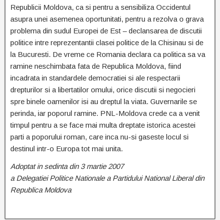
Republicii Moldova, ca si pentru a sensibiliza Occidentul
asupra unei asemenea oportunitati, pentru a rezolva o grava
problema din sudul Europei de Est – declansarea de discutii
politice intre reprezentantii clasei politice de la Chisinau si de
la Bucuresti. De vreme ce Romania declara ca politica sa va
ramine neschimbata fata de Republica Moldova, fiind
incadrata in standardele democratiei si ale respectarii
drepturilor si a libertatilor omului, orice discutii si negocieri
spre binele oamenilor isi au dreptul la viata. Guvernarile se
perinda, iar poporul ramine. PNL-Moldova crede ca a venit
timpul pentru a se face mai multa dreptate istorica acestei
parti a poporului roman, care inca nu-si gaseste locul si
destinul intr-o Europa tot mai unita.
Adoptat in sedinta din 3 martie 2007
a Delegatiei Politice Nationale a Partidului National Liberal din
Republica Moldova