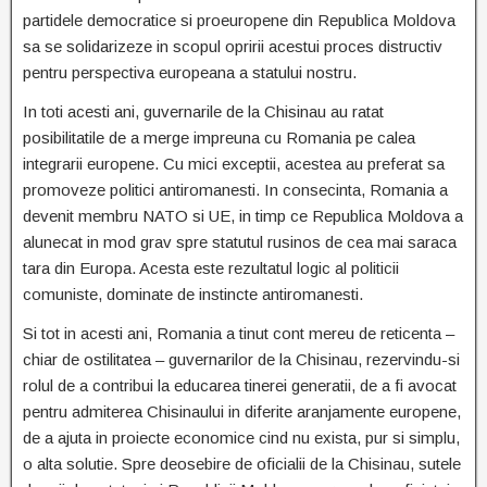
partidele democratice si proeuropene din Republica Moldova
sa se solidarizeze in scopul opririi acestui proces distructiv
pentru perspectiva europeana a statului nostru.
In toti acesti ani, guvernarile de la Chisinau au ratat
posibilitatile de a merge impreuna cu Romania pe calea
integrarii europene. Cu mici exceptii, acestea au preferat sa
promoveze politici antiromanesti. In consecinta, Romania a
devenit membru NATO si UE, in timp ce Republica Moldova a
alunecat in mod grav spre statutul rusinos de cea mai saraca
tara din Europa. Acesta este rezultatul logic al politicii
comuniste, dominate de instincte antiromanesti.
Si tot in acesti ani, Romania a tinut cont mereu de reticenta –
chiar de ostilitatea – guvernarilor de la Chisinau, rezervindu-si
rolul de a contribui la educarea tinerei generatii, de a fi avocat
pentru admiterea Chisinaului in diferite aranjamente europene,
de a ajuta in proiecte economice cind nu exista, pur si simplu,
o alta solutie. Spre deosebire de oficialii de la Chisinau, sutele