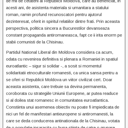
de mii de cetateni ai Republicii Moldova, care au beneficiat, in
acesti ani, de asistenta materiala si umanitara a statului
roman, ramin profund recunoscatori pentru ajutorul
dezinteresat, oferit in spiritul relatiilor dintre frati. Prin aceasta
perspectiva, politica sincera a Bucurestilor devanseaza
constant propaganda antiromaneasca, fapt ce ii irita enorm pe
stabii comunisti de la Chisinau.
Partidul National Liberal din Moldova considera ca acum,
odata cu revenirea definitiva si plenara a Romaniei in spatiul
euroatlantic – sigur si solidar -, a sosit si momentul
solidaritatii etnoculturale romanesti, ca unica sansa pentru a
se oferi si Republicii Moldova un viitor civilizat cert. Doar
aceasta asistenta, care trebuie sa devina permanenta,
coroborata cu strategiile Uniunii Europene, ar putea readuce
si al doilea stat romanesc in comunitatea euroatlantica.
Constiinta unui asemenea obiectiv nu poate fi impiedicata de
nici un fel de manifestari antieuropene si antiromanesti, la
care se deda conducerea antinationala de la Chisinau, votata
de o populatie insaracita cu buna stiinta de catre o grupare