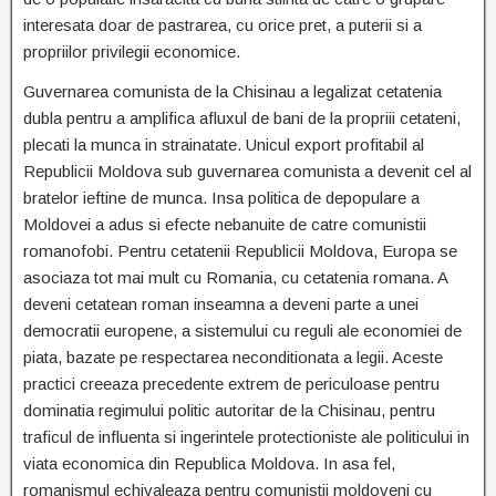
interesata doar de pastrarea, cu orice pret, a puterii si a
propriilor privilegii economice.
Guvernarea comunista de la Chisinau a legalizat cetatenia
dubla pentru a amplifica afluxul de bani de la propriii cetateni,
plecati la munca in strainatate. Unicul export profitabil al
Republicii Moldova sub guvernarea comunista a devenit cel al
bratelor ieftine de munca. Insa politica de depopulare a
Moldovei a adus si efecte nebanuite de catre comunistii
romanofobi. Pentru cetatenii Republicii Moldova, Europa se
asociaza tot mai mult cu Romania, cu cetatenia romana. A
deveni cetatean roman inseamna a deveni parte a unei
democratii europene, a sistemului cu reguli ale economiei de
piata, bazate pe respectarea neconditionata a legii. Aceste
practici creeaza precedente extrem de periculoase pentru
dominatia regimului politic autoritar de la Chisinau, pentru
traficul de influenta si ingerintele protectioniste ale politicului in
viata economica din Republica Moldova. In asa fel,
romanismul echivaleaza pentru comunistii moldoveni cu