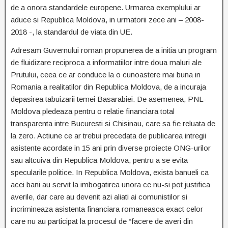
de a onora standardele europene. Urmarea exemplului ar
aduce si Republica Moldova, in urmatorii zece ani – 2008-
2018 -, la standardul de viata din UE.
Adresam Guvernului roman propunerea de a initia un program
de fluidizare reciproca a informatiilor intre doua maluri ale
Prutului, ceea ce ar conduce la o cunoastere mai buna in
Romania a realitatilor din Republica Moldova, de a incuraja
depasirea tabuizarii temei Basarabiei. De asemenea, PNL-
Moldova pledeaza pentru o relatie financiara total
transparenta intre Bucuresti si Chisinau, care sa fie reluata de
la zero. Actiune ce ar trebui precedata de publicarea intregii
asistente acordate in 15 ani prin diverse proiecte ONG-urilor
sau altcuiva din Republica Moldova, pentru a se evita
specularile politice. In Republica Moldova, exista banueli ca
acei bani au servit la imbogatirea unora ce nu-si pot justifica
averile, dar care au devenit azi aliati ai comunistilor si
incrimineaza asistenta financiara romaneasca exact celor
care nu au participat la procesul de “facere de averi din