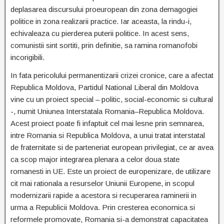
deplasarea discursului proeuropean din zona demagogiei
politice in zona realizarii practice. Iar aceasta, la rindu-i,
echivaleaza cu pierderea puterii politice. In acest sens,
comunistii sint sortiti, prin definitie, sa ramina romanofobi
incorigibili.
In fata pericolului permanentizarii crizei cronice, care a afectat
Republica Moldova, Partidul National Liberal din Moldova
vine cu un proiect special – politic, social-economic si cultural
-, numit Uniunea Interstatala Romania–Republica Moldova.
Acest proiect poate fi infaptuit cel mai lesne prin semnarea,
intre Romania si Republica Moldova, a unui tratat interstatal
de fraternitate si de parteneriat european privilegiat, ce ar avea
ca scop major integrarea plenara a celor doua state
romanesti in UE. Este un proiect de europenizare, de utilizare
cit mai rationala a resurselor Uniunii Europene, in scopul
modernizarii rapide a acestora si recuperarea raminerii in
urma a Republicii Moldova. Prin cresterea economica si
reformele promovate, Romania si-a demonstrat capacitatea