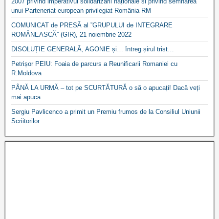
2007 privind imperativul solidarizării naționale si privind semnarea
unui Parteneriat european privilegiat România-RM
COMUNICAT de PRESĂ al ”GRUPULUI de INTEGRARE
ROMÂNEASCĂ” (GIR), 21 noiembrie 2022
DISOLUȚIE GENERALĂ, AGONIE și… întreg șirul trist…
Petrișor PEIU: Foaia de parcurs a Reunificarii Romaniei cu
R.Moldova
PÂNĂ LA URMĂ – tot pe SCURTĂTURĂ o să o apucați! Dacă veți
mai apuca…
Sergiu Pavlicenco a primit un Premiu frumos de la Consiliul Uniunii
Scriitorilor