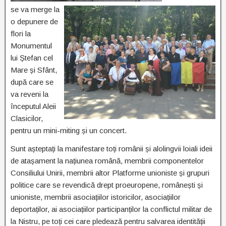
se va merge la
o depunere de
flori la
Monumentul
lui Ștefan cel
Mare și Sfânt,
după care se
va reveni la
începutul Aleii
Clasicilor,
pentru un mini-miting și un concert.
Sunt așteptați la manifestare toți românii și alolingvii loiali ideii
de atașament la națiunea română, membrii componentelor
Consiliului Unirii, membrii altor Platforme unioniste și grupuri
politice care se revendică drept proeuropene, românești și
unioniste, membrii asociațiilor istoricilor, asociațiilor
deportaților, ai asociațiilor participanților la conflictul militar de
la Nistru, pe toți cei care pledează pentru salvarea identității