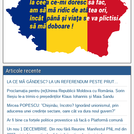
Articole recente
LA CE MĂ GÂNDESC? LA UN REFERENDUM PESTE PRUT…
Proclamația pentru (re)Unirea Republicii Moldova cu România. Sorin
Ilieșiu le-a trimis-o președinților Klaus Iohannis și Maia Sandu
Mircea POPESCU: ”Chișinău, încotro? Ignorând unionismul, prin
aducerea unei credințe sectare, oare cât va dura noul guvern?”
Ar fi bine ca forțele politice provestice să facă o Platformă comună
Un nou 1 DECEMBRIE. Din nou fără Reunire. Manifestul PNL.md din