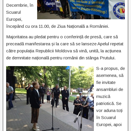
Decembrie, în
Scuarul
Europei,
începând cu ora 11.00, de Ziua Națională a României.
Majoritatea au pledat pentru o conferință de presă, care să
preceadă manifestarea și la care să se lanseze Apelul repetat
către populația Republicii Moldova să vină, unită, la acțiunea
de demnitate națională pentru românii din stânga Prutului.
S-a propus, de
asemenea, să
fie invitate
ansambluri de
muzică
patriotică. Se
vor aduna toți
în Scuarul
Europei, apoi